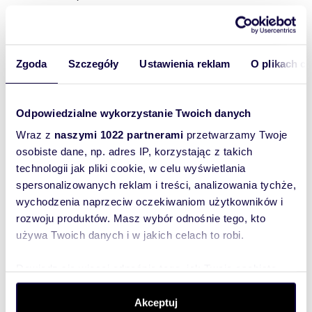
Mieszkanie:
na wynajem
Liczba
3
pokoi:
Zgoda
Szczegóły
Ustawienia reklam
O plikach c
Powierzchni
79,88 m
2
a całkowita:
Odpowiedzialne wykorzystanie Twoich danych
Lokalizacja:
województwo:
łódzkie
powiat:
Łódź
miejscowość:
Łódź
Wraz z
naszymi 1022 partnerami
przetwarzamy Twoje
dzielnica:
Śródmieście
ulica: ok.
Piotrkowskiej
osobiste dane, np. adres IP, korzystając z takich
Podobne oferty w tej lokalizacji
technologii jak pliki cookie, w celu wyświetlania
spersonalizowanych reklam i treści, analizowania tychże,
WYRÓŻNIONE
wychodzenia naprzeciw oczekiwaniom użytkowników i
rozwoju produktów. Masz wybór odnośnie tego, kto
używa Twoich danych i w jakich celach to robi.
Dowiedz się więcej odnośnie tego, jak Twoje osobiste
dane są przetwarzane oraz ustaw własne preferencje w
sekcji szczegółów
. W Deklaracji plików cookie możesz
Akceptuj