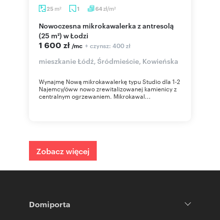
m
zł/m
25
1
64
2
2
Nowoczesna mikrokawalerka z antresolą
(25 m²) w Łodzi
1 600 zł
+ czynsz: 400 zł
/mc
mieszkanie Łódź, Śródmieście, Kowieńska
Wynajmę Nową mikrokawalerkę typu Studio dla 1-2
Najemcy/óww nowo zrewitalizowanej kamienicy z
centralnym ogrzewaniem. Mikrokawal...
Zobacz więcej
Domiporta