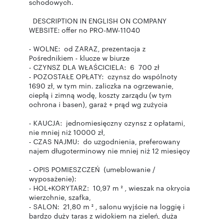
schodowych.
DESCRIPTION IN ENGLISH ON COMPANY
WEBSITE: offer no PRO-MW-11040
- WOLNE: od ZARAZ, prezentacja z
Pośrednikiem - klucze w biurze
- CZYNSZ DLA WŁAŚCICIELA: 6 700 zł
- POZOSTAŁE OPŁATY: czynsz do wspólnoty
1690 zł, w tym min. zaliczka na ogrzewanie,
ciepłą i zimną wodę, koszty zarządu (w tym
ochrona i basen), garaż + prąd wg zużycia
- KAUCJA: jednomiesięczny czynsz z opłatami,
nie mniej niż 10000 zł,
- CZAS NAJMU: do uzgodnienia, preferowany
najem długoterminowy nie mniej niż 12 miesięcy
- OPIS POMIESZCZEŃ (umeblowanie /
wyposażenie):
- HOL+KORYTARZ: 10,97 m ² , wieszak na okrycia
wierzchnie, szafka,
- SALON: 21,80 m ² , salonu wyjście na loggię i
bardzo duży taras z widokiem na zieleń, duża