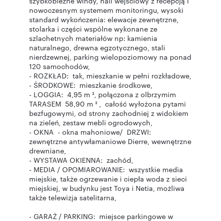
szybkobieżne windy, hall wejściowy z recepcją i
nowoczesnym systemem monitoringu, wysoki
standard wykończenia: elewacje zewnętrzne,
stolarka i części wspólne wykonane ze
szlachetnych materiałów np: kamienia
naturalnego, drewna egzotycznego, stali
nierdzewnej, parking wielopoziomowy na ponad
120 samochodów,
- ROZKŁAD: tak, mieszkanie w pełni rozkładowe,
- ŚRODKOWE: mieszkanie środkowe,
- LOGGIA: 4,95 m ², połączona z olbrzymim
TARASEM 58,90 m ² , całość wyłożona pytami
bezfugowymi, od strony zachodniej z widokiem
na zieleń, zestaw mebli ogrodowych,
- OKNA - okna mahoniowe/ DRZWI:
zewnętrzne antywłamaniowe Dierre, wewnętrzne
drewniane,
- WYSTAWA OKIENNA: zachód,
- MEDIA / OPOMIAROWANIE: wszystkie media
miejskie, także ogrzewanie i ciepła woda z sieci
miejskiej, w budynku jest Toya i Netia, możliwa
także telewizja satelitarna,
- GARAŻ / PARKING: miejsce parkingowe w