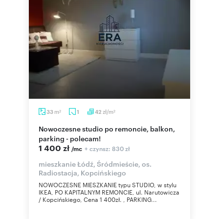
m
zł/m
33
1
42
2
2
Nowoczesne studio po remoncie, balkon,
parking - polecam!
1 400 zł
+ czynsz: 830 zł
/mc
mieszkanie Łódź, Śródmieście, os.
Radiostacja, Kopcińskiego
NOWOCZESNE MIESZKANIE typu STUDIO, w stylu
IKEA, PO KAPITALNYM REMONCIE, ul. Narutowicza
/ Kopcińskiego, Cena 1 400zł. , PARKING...