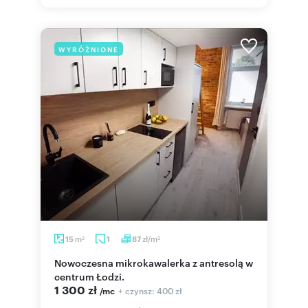
WYRÓŻNIONE
m
zł/m
15
1
87
2
2
Nowoczesna mikrokawalerka z antresolą w
centrum Łodzi.
1 300 zł
+ czynsz: 400 zł
/mc