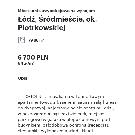
Mieszkanie trzypokojowe na wynajem
Łódź, Śródmieście, ok.
Piotrkowskiej
79,88 m
2
6 700 PLN
84 zł/m
2
Opis
- OGÓLNIE: mieszkanie w komfortowym
apartamentowcu z basenem, sauną i salą fitness
do dyspozycji najemców, ścisłe centrum Łodzi,
w bezpośrednim sąsiedztwie park, miejsce
parkingowe w garażu wielopoziomowym pod
budynkiem, całodobowa ochrona (recepcja),
eleganckie wykończenia wind i klatek