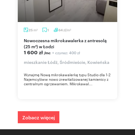
m
zł/m
25
1
64
2
2
Nowoczesna mikrokawalerka z antresolą
(25 m²) w Łodzi
1 600 zł
+ czynsz: 400 zł
/mc
mieszkanie Łódź, Śródmieście, Kowieńska
Wynajmę Nową mikrokawalerkę typu Studio dla 1-2
Najemcy/óww nowo zrewitalizowanej kamienicy z
centralnym ogrzewaniem. Mikrokawal...
Zobacz więcej