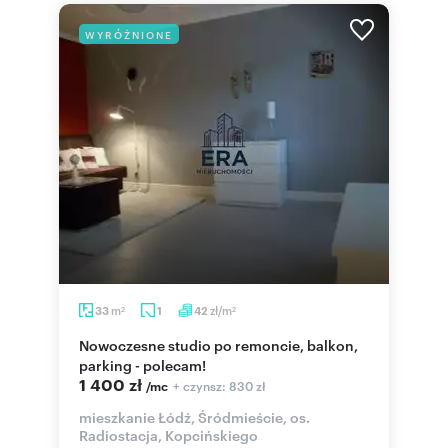
WYRÓŻNIONE
m
zł/m
33
1
42
2
2
Nowoczesne studio po remoncie, balkon,
parking - polecam!
1 400 zł
+ czynsz: 830 zł
/mc
mieszkanie Łódź, Śródmieście, os.
Radiostacja, Kopcińskiego