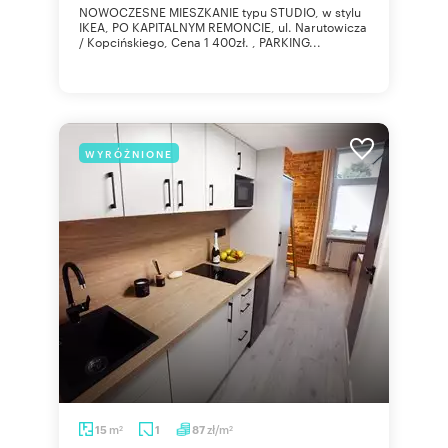
NOWOCZESNE MIESZKANIE typu STUDIO, w stylu
IKEA, PO KAPITALNYM REMONCIE, ul. Narutowicza
/ Kopcińskiego, Cena 1 400zł. , PARKING...
WYRÓŻNIONE
m
zł/m
15
1
87
2
2