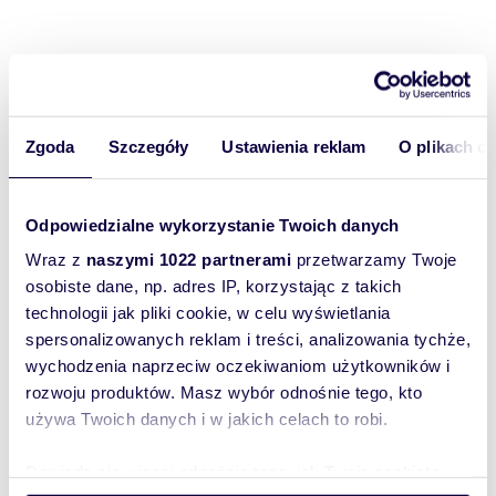
Rozwiń opis
Mieszkanie:
na wynajem
Zgoda
Szczegóły
Ustawienia reklam
O plikach c
Liczba
1
pokoi:
Powierzchni
30 m
2
a całkowita:
Odpowiedzialne wykorzystanie Twoich danych
Lokalizacja:
województwo:
łódzkie
powiat:
Wraz z
naszymi 1022 partnerami
przetwarzamy Twoje
Łódź
miejscowość:
Łódź
osobiste dane, np. adres IP, korzystając z takich
dzielnica:
Śródmieście
ulica:
POMORSKA/RONDO
technologii jak pliki cookie, w celu wyświetlania
SOLIDARNOŚCIŃSKIEGO
spersonalizowanych reklam i treści, analizowania tychże,
Podobne oferty w tej lokalizacji
wychodzenia naprzeciw oczekiwaniom użytkowników i
rozwoju produktów. Masz wybór odnośnie tego, kto
WYRÓŻNIONE
używa Twoich danych i w jakich celach to robi.
Dowiedz się więcej odnośnie tego, jak Twoje osobiste