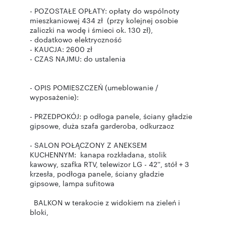
- POZOSTAŁE OPŁATY: opłaty do wspólnoty
mieszkaniowej 434 zł (przy kolejnej osobie
zaliczki na wodę i śmieci ok. 130 zł),
- dodatkowo elektryczność
- KAUCJA: 2600 zł
- CZAS NAJMU: do ustalenia
- OPIS POMIESZCZEŃ (umeblowanie /
wyposażenie):
- PRZEDPOKÓJ: p odłoga panele, ściany gładzie
gipsowe, duża szafa garderoba, odkurzacz
- SALON POŁĄCZONY Z ANEKSEM
KUCHENNYM: kanapa rozkładana, stolik
kawowy, szafka RTV, telewizor LG - 42'', stół + 3
krzesła, podłoga panele, ściany gładzie
gipsowe, lampa sufitowa
BALKON w terakocie z widokiem na zieleń i
bloki,