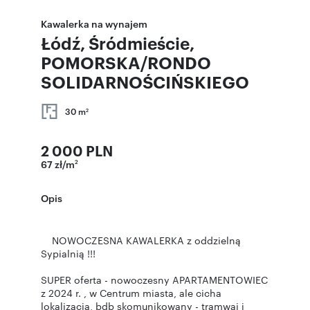
Kawalerka na wynajem
Łódź, Śródmieście,
POMORSKA/RONDO
SOLIDARNOŚCIŃSKIEGO
30 m
2
2 000 PLN
67 zł/m
2
Opis
NOWOCZESNA KAWALERKA z oddzielną
Sypialnią !!!
SUPER oferta - nowoczesny APARTAMENTOWIEC
z 2024 r. , w Centrum miasta, ale cicha
lokalizacja, bdb skomunikowany - tramwaj i