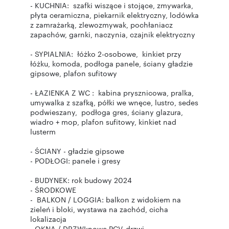
- KUCHNIA: szafki wiszące i stojące, zmywarka,
płyta ceramiczna, piekarnik elektryczny, lodówka
z zamrażarką, zlewozmywak, pochłaniacz
zapachów, garnki, naczynia, czajnik elektryczny
- SYPIALNIA: łóżko 2-osobowe, kinkiet przy
łóżku, komoda, podłoga panele, ściany gładzie
gipsowe, plafon sufitowy
- ŁAZIENKA Z WC : kabina prysznicowa, pralka,
umywalka z szafką, półki we wnęce, lustro, sedes
podwieszany, podłoga gres, ściany glazura,
wiadro + mop, plafon sufitowy, kinkiet nad
lusterm
- ŚCIANY - gładzie gipsowe
- PODŁOGI: panele i gresy
- BUDYNEK: rok budowy 2024
- ŚRODKOWE
- BALKON / LOGGIA: balkon z widokiem na
zieleń i bloki, wystawa na zachód, cicha
lokalizacja
- OKNA / DRZWI:nowe PCV, drzwi