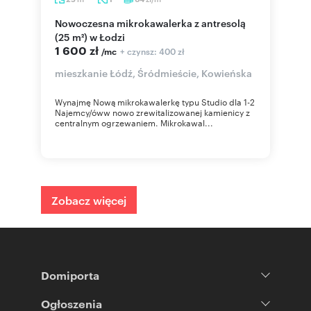
Nowoczesna mikrokawalerka z antresolą
(25 m²) w Łodzi
1 600 zł
+ czynsz: 400 zł
/mc
mieszkanie Łódź, Śródmieście, Kowieńska
Wynajmę Nową mikrokawalerkę typu Studio dla 1-2
Najemcy/óww nowo zrewitalizowanej kamienicy z
centralnym ogrzewaniem. Mikrokawal...
Zobacz więcej
Domiporta
Ogłoszenia