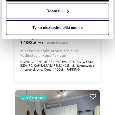
Dostosuj
Wykorzystujemy pliki cookie do spersonalizowania treści
i reklam, aby oferować funkcje społecznościowe i
m
zł/m
33
1
42
2
2
analizować ruch w naszej witrynie. Informacje o tym, jak
Tylko niezbędne pliki cookie
korzystasz z naszej witryny, udostępniamy partnerom
Nowoczesne studio po remoncie, balkon,
parking - polecam!
społecznościowym, reklamowym i analitycznym.
1 400 zł
+ czynsz: 830 zł
/mc
Partnerzy mogą połączyć te informacje z innymi danymi
otrzymanymi od Ciebie lub uzyskanymi podczas
mieszkanie Łódź, Śródmieście, os.
Radiostacja, Kopcińskiego
korzystania z ich usług.
NOWOCZESNE MIESZKANIE typu STUDIO, w stylu
IKEA, PO KAPITALNYM REMONCIE, ul. Narutowicza
/ Kopcińskiego, Cena 1 400zł. , PARKING...
WYRÓŻNIONE