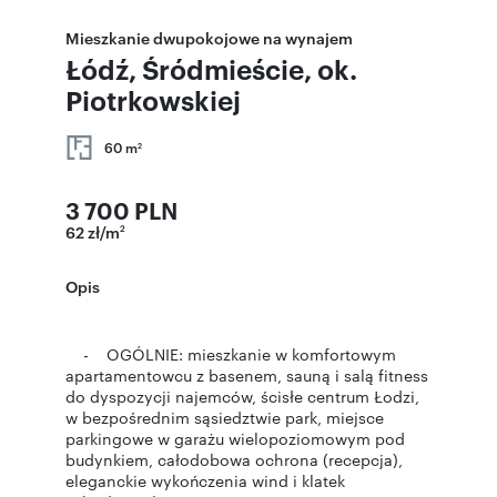
Mieszkanie dwupokojowe na wynajem
Łódź, Śródmieście, ok.
Piotrkowskiej
60 m
2
3 700 PLN
62 zł/m
2
Opis
- OGÓLNIE: mieszkanie w komfortowym
apartamentowcu z basenem, sauną i salą fitness
do dyspozycji najemców, ścisłe centrum Łodzi,
w bezpośrednim sąsiedztwie park, miejsce
parkingowe w garażu wielopoziomowym pod
budynkiem, całodobowa ochrona (recepcja),
eleganckie wykończenia wind i klatek