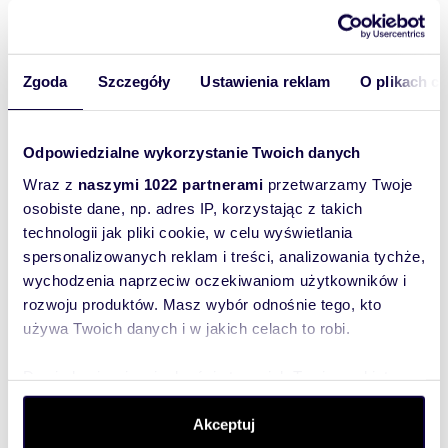
Mieszkanie:
na wynajem
Liczba
2
pokoi:
Zgoda
Szczegóły
Ustawienia reklam
O plikach c
Powierzchni
60 m
2
a całkowita:
Lokalizacja:
województwo:
łódzkie
powiat:
Odpowiedzialne wykorzystanie Twoich danych
Łódź
miejscowość:
Łódź
dzielnica:
Śródmieście
ulica: ok.
Wraz z
naszymi 1022 partnerami
przetwarzamy Twoje
Piotrkowskiej
osobiste dane, np. adres IP, korzystając z takich
Podobne oferty w tej lokalizacji
technologii jak pliki cookie, w celu wyświetlania
spersonalizowanych reklam i treści, analizowania tychże,
WYRÓŻNIONE
wychodzenia naprzeciw oczekiwaniom użytkowników i
rozwoju produktów. Masz wybór odnośnie tego, kto
używa Twoich danych i w jakich celach to robi.
Dowiedz się więcej odnośnie tego, jak Twoje osobiste
dane są przetwarzane oraz ustaw własne preferencje w
sekcji szczegółów
. W Deklaracji plików cookie możesz
Akceptuj
zmienić lub wycofać swoją zgodę w dowolnej chwili.