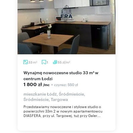
m
zł/m
33
1
55
2
2
Wynajmę nowoczesne studio 33 m² w
centrum Łodzi
1 800 zł
+ czynsz: 550 zł
/mc
mieszkanie Łódź, Śródmieście,
Śródmieście, Targowa
Przedstawiamy nowoczesne i stylowe studio o
powierzchni 33m 2 w nowym apartamentowcu
DIASFERA, przy ul. Targowej, tuż przy Galer...