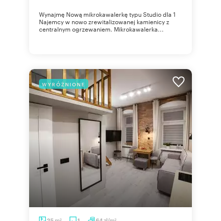
Wynajmę Nową mikrokawalerkę typu Studio dla 1
Najemcy w nowo zrewitalizowanej kamienicy z
centralnym ogrzewaniem. Mikrokawalerka...
WYRÓŻNIONE
m
zł/m
25
1
64
2
2