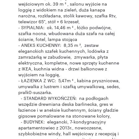
wejściowym ok. 39 m ² , salonu wyjście na
loggię z widokiem na zieleń, duża kanapa
narożna, rozkładana, stolik kawowy, szafka Rtv,
telewizor 65", stół + 6 krzeseł,
- SYPIALNIA: ok. 14,46 m ² , łóżko podwójne,
szafka nocna, wbudowana duża szafa na całej
ścianie, fotel, lampa stojąca
- ANEKS KUCHENNY: 8,35 m ², zestaw
eleganckich szafek kuchennych, lodówka z
zamrażarką w zabudowie, zmywarka, płyta
elektryczna, kompletne, nowe sprzęty kuchenne
z IKEA, kuchnia widna - drzwi balkonowe z
wyjściem na loggię,
- ŁAZIENKA Z WC: 5,47m ² , kabina prysznicowa,
umywalka z lustrem i szafką umywalkową, sedes,
pralk0-suszarka.
- STANDARD WYKOŃCZEŃ: na podłogach
wszędzie drewniana deska barlinecka, gres w
łazience i w aneksie kuchennym, ściany gładzie
gipsowe pomalowane na stonowane kolory,
- BUDYNEK: elegancki, 7-kondygnacyjny
apartamentowiec z 2013r., nowoczesne,
szybkobieżne windy, hall wejściowy z recepcją i