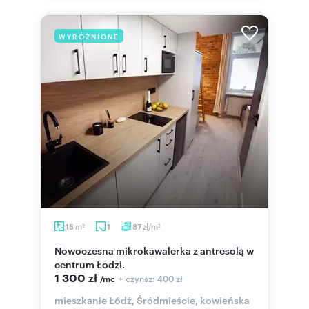
WYRÓŻNIONE
m
zł/m
15
1
87
2
2
Nowoczesna mikrokawalerka z antresolą w
centrum Łodzi.
1 300 zł
+ czynsz: 400 zł
/mc
mieszkanie Łódź, Śródmieście, kowieńska