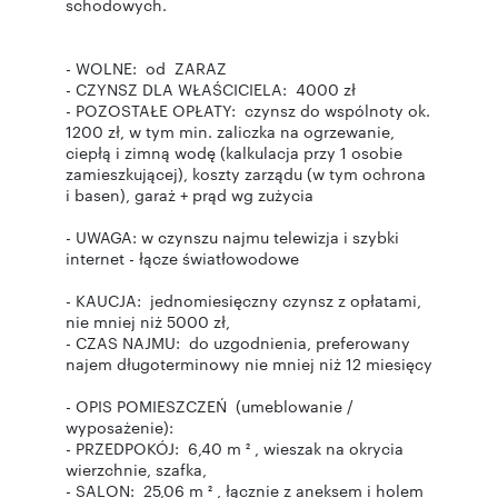
schodowych.
- WOLNE: od ZARAZ
- CZYNSZ DLA WŁAŚCICIELA: 4000 zł
- POZOSTAŁE OPŁATY: czynsz do wspólnoty ok.
1200 zł, w tym min. zaliczka na ogrzewanie,
ciepłą i zimną wodę (kalkulacja przy 1 osobie
zamieszkującej), koszty zarządu (w tym ochrona
i basen), garaż + prąd wg zużycia
- UWAGA: w czynszu najmu telewizja i szybki
internet - łącze światłowodowe
- KAUCJA: jednomiesięczny czynsz z opłatami,
nie mniej niż 5000 zł,
- CZAS NAJMU: do uzgodnienia, preferowany
najem długoterminowy nie mniej niż 12 miesięcy
- OPIS POMIESZCZEŃ (umeblowanie /
wyposażenie):
- PRZEDPOKÓJ: 6,40 m ² , wieszak na okrycia
wierzchnie, szafka,
- SALON: 25,06 m ² , łącznie z aneksem i holem