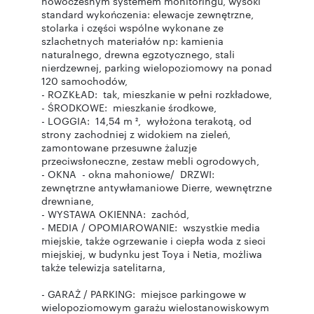
nowoczesnym systemem monitoringu, wysoki
standard wykończenia: elewacje zewnętrzne,
stolarka i części wspólne wykonane ze
szlachetnych materiałów np: kamienia
naturalnego, drewna egzotycznego, stali
nierdzewnej, parking wielopoziomowy na ponad
120 samochodów,
- ROZKŁAD: tak, mieszkanie w pełni rozkładowe,
- ŚRODKOWE: mieszkanie środkowe,
- LOGGIA: 14,54 m ², wyłożona terakotą, od
strony zachodniej z widokiem na zieleń,
zamontowane przesuwne żaluzje
przeciwsłoneczne, zestaw mebli ogrodowych,
- OKNA - okna mahoniowe/ DRZWI:
zewnętrzne antywłamaniowe Dierre, wewnętrzne
drewniane,
- WYSTAWA OKIENNA: zachód,
- MEDIA / OPOMIAROWANIE: wszystkie media
miejskie, także ogrzewanie i ciepła woda z sieci
miejskiej, w budynku jest Toya i Netia, możliwa
także telewizja satelitarna,
- GARAŻ / PARKING: miejsce parkingowe w
wielopoziomowym garażu wielostanowiskowym