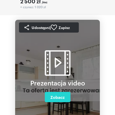
2 500
zł
/mc
+ czynsz: 1 020 zł
Udostępnij
Zapisz
Prezentacja video
Zobacz