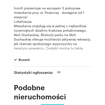
homfi prezentuje na wynajem 3 pokojowe
mieszkanie przy ul. Pszennej - dostępne od 1
sierpnia!
Lokalizacja:
Mieszkanie znajduję się w jednej z najbardziej
rozwiniętych dzielnic Krakowa południowego,
Woli Duchackiej. Bliskość parku na Woli
Duchackiej oferuje możliwość aktywnej rekreacji,
jak również spokojnego wypoczynku na
świeżym powietrzu. Znaleźć można tu także
kino, teatr oraz 3 kluby sportowe. Dumą
dzielnicy jest duże centrum handlowe Bonarka
Rozwiń
City Center. Dobry dojazd jest również do
mniejszych centrów handlowych Zakopianka i
Solvay Park. Przez południową część Podgórza
Statystyki ogłoszenia:
Duchackiego przebiega droga krajowa nr 7
będąca częścią autostrady A4, której fragment
stanowi IV obwodnicę Krakowa. Dzielnica jest
Podobne
bardzo dobrze skomunikowana z resztą miasta
dzięki dobrym połączeniom autobusowym i
nieruchomości
tramwajowym.
Mieszkanie: