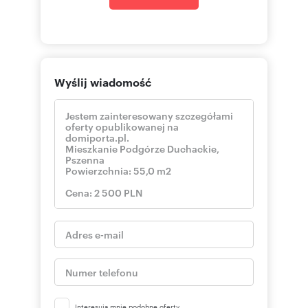
Numer oferty: 59943/2089/OMW
Nr licencji zawodowej: 19641
Wyślij wiadomość
Interesują mnie podobne oferty