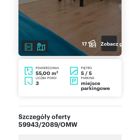
17
Zobacz galerię
POWIERZCHNIA
PIĘTRO
2
5 / 5
55,00 m
LICZBA POKOI
PARKING
3
miejsce
parkingowe
Szczegóły oferty
59943/2089/OMW