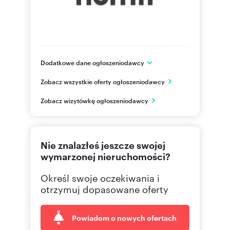
Dodatkowe dane ogłoszeniodawcy
ul. Sukiennicza 8/U8
Zobacz wszystkie oferty ogłoszeniodawcy
Kraków
małopolskie
PL
Zobacz wizytówkę ogłoszeniodawcy
48 123
Pokaż telefon
Nie znalazłeś jeszcze swojej
wymarzonej nieruchomości?
Określ swoje oczekiwania i
otrzymuj dopasowane oferty
Powiadom o nowych ofertach