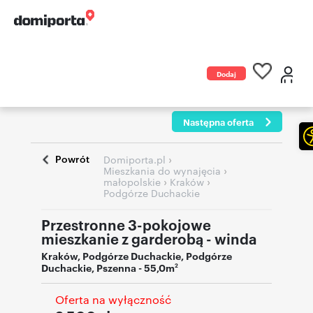
Dodaj
ogłoszenie
Następna oferta
Powrót
›
Domiporta.pl
›
Mieszkania do wynajęcia
›
›
małopolskie
Kraków
Podgórze Duchackie
Przestronne 3-pokojowe
mieszkanie z garderobą - winda
Kraków
,
Podgórze Duchackie
,
Podgórze
Duchackie
,
Pszenna
- 55,0m
2
Oferta na wyłączność