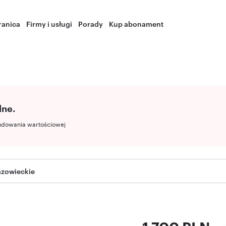
ranica
Firmy i usługi
Porady
Kup abonament
lne.
udowania wartościowej
zowieckie