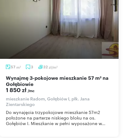
57
m
3
32
zł/m
2
2
Wynajmę 3-pokojowe mieszkanie 57 m² na
Gołębiowie
1 850 zł
/mc
mieszkanie Radom, Gołębiów I, płk. Jana
Zientarskiego
Do wynajęcia trzypokojowe mieszkanie 57m2
położone na parterze niskiego bloku na os.
Gołębiów I. Mieszkanie w pełni wyposażone w...