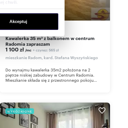
j chwili.
ołecznościowe i analizować
Akceptuj
artnerom społecznościowym,
35
m
1
31
zł/m
2
2
anymi od Ciebie lub
Kawalerka 35 m² z balkonem w centrum
Radomia zapraszam
1 100 zł
+ czynsz: 565 zł
/mc
mieszkanie Radom, kard. Stefana Wyszyńskiego
Do wynajmu kawalerka 35m2 położona na 2
piętrze niskiej zabudowy w Centrum Radomia.
Mieszkanie składa się z przestronnego pokoju...
WYRÓŻNIONE