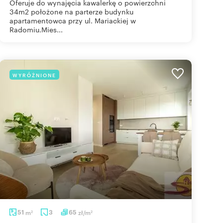
Oferuje do wynajęcia kawalerkę o powierzchni
34m2 położone na parterze budynku
apartamentowca przy ul. Mariackiej w
Radomiu.Mies...
WYRÓŻNIONE
51
m
3
65
zł/m
2
2