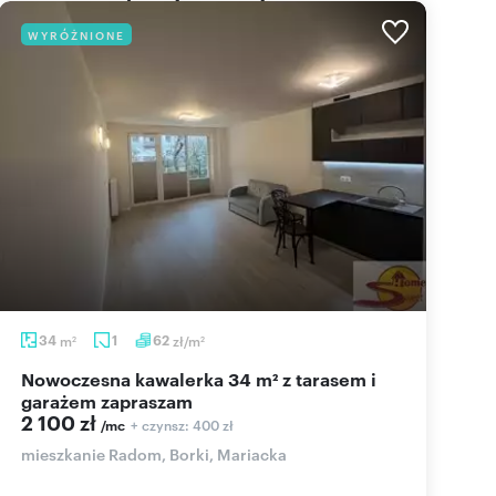
WYRÓŻNIONE
34
m
1
62
zł/m
2
2
Nowoczesna kawalerka 34 m² z tarasem i
garażem zapraszam
2 100 zł
+ czynsz: 400 zł
/mc
mieszkanie Radom, Borki, Mariacka