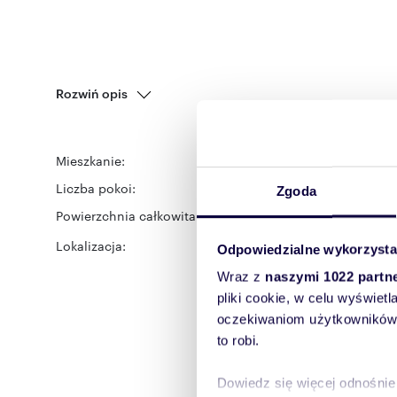
Rozwiń opis
Mieszkanie:
na wynajem
Liczba pokoi:
2
Zgoda
Powierzchnia całkowita:
56 m
2
Lokalizacja:
województwo:
mazowiec
Odpowiedzialne wykorzysta
ulica:
Focha
Wraz z
naszymi 1022 partn
pliki cookie, w celu wyświet
oczekiwaniom użytkowników i
to robi.
Dowiedz się więcej odnośnie