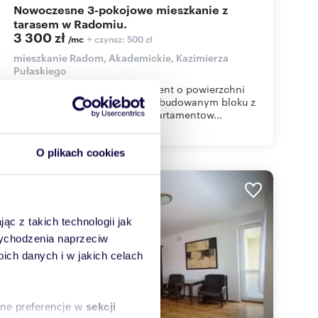
Nowoczesne 3-pokojowe mieszkanie z
tarasem w Radomiu.
3 300 zł
+ czynsz: 500 zł
/mc
mieszkanie Radom, Akademickie, Kazimierza
Pułaskiego
Oferuje do wynajęcia apartament o powierzchni
51,04m2 położony w nowo wybudowanym bloku z
windą na czwartym piętrze apartamentow...
O plikach cookies
WYRÓŻNIONE
ąc z takich technologii jak
 wychodzenia naprzeciw
ch danych i w jakich celach
sne preferencje w
sekcji