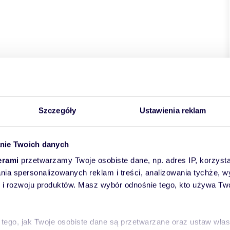
Szczegóły
Ustawienia reklam
kie
powiat:
Radom
gmina:
Radom
miejscowość:
Radom
nie Twoich danych
erami
przetwarzamy Twoje osobiste dane, np. adres IP, korzystaj
lania spersonalizowanych reklam i treści, analizowania tychże,
 rozwoju produktów. Masz wybór odnośnie tego, kto używa Twoi
 tego, jak Twoje osobiste dane są przetwarzane oraz ustaw wła