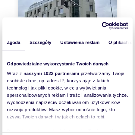
Zgoda
Szczegóły
Ustawienia reklam
O plikach c
Odpowiedzialne wykorzystanie Twoich danych
m
zł/m
47,50
1
72
2
2
Wraz z
naszymi 1022 partnerami
przetwarzamy Twoje
Nowoczesny apartament 47,5 m² w
osobiste dane, np. adres IP, korzystając z takich
centrum Poznania - polecam!
technologii jak pliki cookie, w celu wyświetlania
3 400 zł
+ czynsz: 600 zł
/mc
spersonalizowanych reklam i treści, analizowania tychże,
mieszkanie Poznań, Stare Miasto,
wychodzenia naprzeciw oczekiwaniom użytkowników i
Półwiejska
rozwoju produktów. Masz wybór odnośnie tego, kto
Z przyjemnością prezentujemy wyjątkowy,
używa Twoich danych i w jakich celach to robi.
nowocześnie wykończony apartament o
powierzchni 47,5 m², zlokalizowany na drugim
piętrze...
Dowiedz się więcej odnośnie tego, jak Twoje osobiste