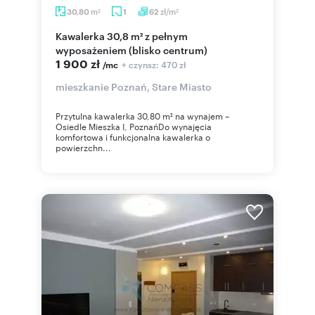
m
zł/m
30,80
1
62
2
2
Kawalerka 30,8 m² z pełnym
wyposażeniem (blisko centrum)
1 900 zł
+ czynsz: 470 zł
/mc
mieszkanie Poznań, Stare Miasto
Przytulna kawalerka 30,80 m² na wynajem –
Osiedle Mieszka I, PoznańDo wynajęcia
komfortowa i funkcjonalna kawalerka o
powierzchn...