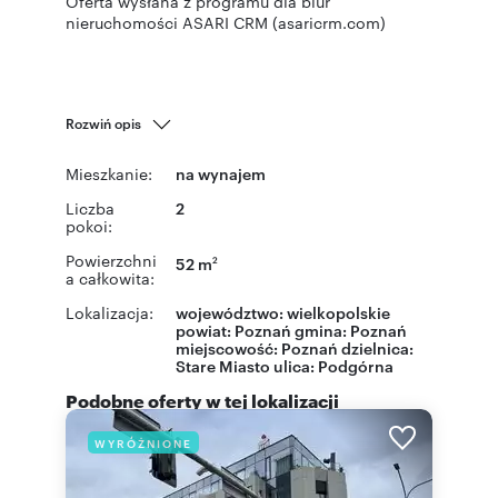
Oferta wysłana z programu dla biur
nieruchomości ASARI CRM (asaricrm.com)
Rozwiń opis
Mieszkanie:
na wynajem
Liczba
2
pokoi:
Powierzchni
52 m
2
a całkowita:
Lokalizacja:
województwo:
wielkopolskie
powiat:
Poznań
gmina:
Poznań
miejscowość:
Poznań
dzielnica:
Stare Miasto
ulica:
Podgórna
Podobne oferty w tej lokalizacji
WYRÓŻNIONE