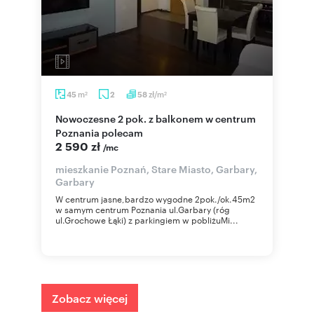
m
zł/m
45
2
58
2
2
Nowoczesne 2 pok. z balkonem w centrum
Poznania polecam
2 590 zł
/mc
mieszkanie Poznań, Stare Miasto, Garbary,
Garbary
W centrum jasne,bardzo wygodne 2pok./ok.45m2
w samym centrum Poznania ul.Garbary (róg
ul.Grochowe Łąki) z parkingiem w pobliżuMi...
Zobacz więcej