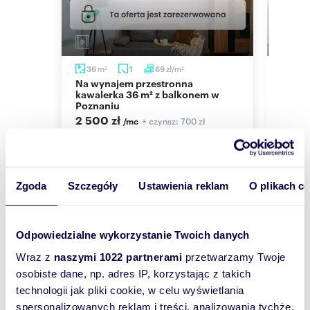
m
zł/m
m
36
1
69
33
2
2
Na wynajem przestronna
Nowoczesne 1 pokój z balkonem,
go
kawalerka 36 m² z balkonem w
blisko
iu
Poznaniu
2 40
2 500 zł
+ czynsz: 700 zł
/mc
mieszka
niego
mieszkanie Poznań, Rataje, Rataje,
Milczańska
Zgoda
Szczegóły
Ustawienia reklam
O plikach c
Wyślij
Odpowiedzialne wykorzystanie Twoich danych
wiadomość
Wraz z
naszymi 1022 partnerami
przetwarzamy Twoje
osobiste dane, np. adres IP, korzystając z takich
To najlepszy
technologii jak pliki cookie, w celu wyświetlania
spersonalizowanych reklam i treści, analizowania tychże,