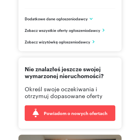
Dodatkowe dane ogłoszeniodawcy
ul. Folwarczna 27/III
Zobacz wszystkie oferty ogłoszeniodawcy
Poznań
wielkopolskie
PL
Zobacz wizytówkę ogłoszeniodawcy
780213
Pokaż telefon
Nie znalazłeś jeszcze swojej
618537
Pokaż telefon
wymarzonej nieruchomości?
Określ swoje oczekiwania i
618537
Pokaż fax
otrzymuj dopasowane oferty
Powiadom o nowych ofertach