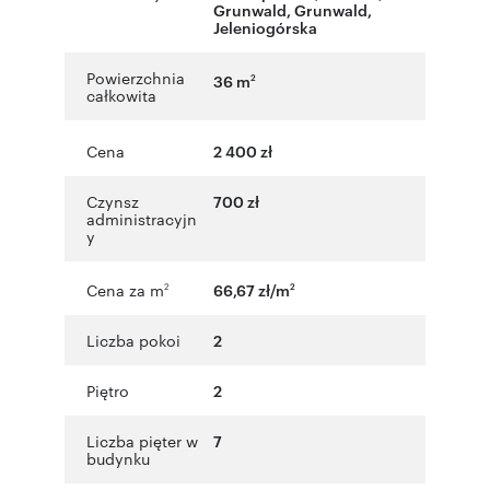
Grunwald, Grunwald
,
Jeleniogórska
Powierzchnia
36 m
2
całkowita
Cena
2 400 zł
Czynsz
700 zł
administracyjn
y
Cena za m
66,67 zł/m
2
2
Liczba pokoi
2
Piętro
2
Liczba pięter w
7
budynku