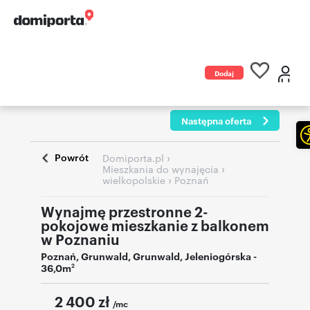
Dodaj
ogłoszenie
Następna oferta
Powrót
›
Domiporta.pl
›
Mieszkania do wynajęcia
›
wielkopolskie
Poznań
Wynajmę przestronne 2-
pokojowe mieszkanie z balkonem
w Poznaniu
Poznań
,
Grunwald, Grunwald
,
Jeleniogórska
-
36,0m
2
2 400
zł
/mc