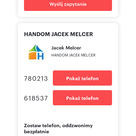
Wyślij zapytanie
HANDOM JACEK MELCER
Jacek
Melcer
HANDOM JACEK MELCER
780213
Pokaż telefon
618537
Pokaż telefon
Zostaw telefon, oddzwonimy
bezpłatnie