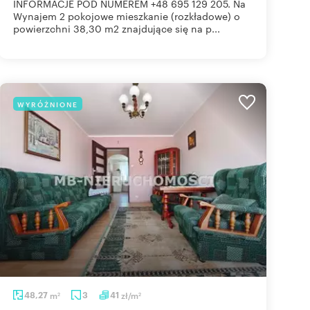
INFORMACJE POD NUMEREM +48 695 129 205. Na
Wynajem 2 pokojowe mieszkanie (rozkładowe) o
powierzchni 38,30 m2 znajdujące się na p...
WYRÓŻNIONE
48,27
m
3
41
zł/m
2
2