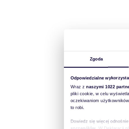
Zgoda
Odpowiedzialne wykorzysta
Wraz z
naszymi 1022 partn
pliki cookie, w celu wyświet
oczekiwaniom użytkowników i
to robi.
Dowiedz się więcej odnośnie
szczegółów
. W Deklaracji 