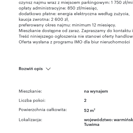
czynsz najmu wraz z miejscem parkingowym: 1 750 zł/mi
opłaty administracyjne: 850 zł/miesiąc,
dodatkowo płatne: energia elektryczna według zużycia,
kaucja zwrotna: 2 600 zł,
preferowany okres najmu: minimum 12 miesięcy.
Mieszkanie dostępne od zaraz. Zapraszamy do kontaktu i
Treść niniejszego ogłoszenia nie stanowi oferty handlo
Oferta wysłana z programu IMO dla biur nieruchomości
Rozwiń opis
Mieszkanie:
na wynajem
Liczba pokoi:
2
Powierzchnia całkowita:
52 m
2
Lokalizacja:
województwo:
warmińsk
Tuwima