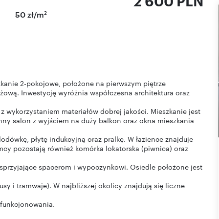
2 600 PLN
2
50 zł/m
anie 2-pokojowe, położone na pierwszym piętrze
ową. Inwestycję wyróżnia współczesna architektura oraz
z wykorzystaniem materiałów dobrej jakości. Mieszkanie jest
nny salon z wyjściem na duży balkon oraz okna mieszkania
dówkę, płytę indukcyjną oraz pralkę. W łazience znajduje
cy pozostają również komórka lokatorska (piwnica) oraz
 sprzyjające spacerom i wypoczynkowi. Osiedle położone jest
 i tramwaje). W najbliższej okolicy znajdują się liczne
funkcjonowania.