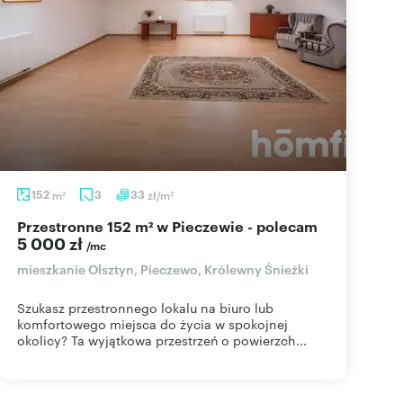
152
m
3
33
zł/m
2
2
Przestronne 152 m² w Pieczewie - polecam
5 000 zł
/mc
mieszkanie Olsztyn, Pieczewo, Królewny Śnieżki
Szukasz przestronnego lokalu na biuro lub
komfortowego miejsca do życia w spokojnej
okolicy? Ta wyjątkowa przestrzeń o powierzch...