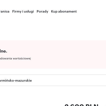
ranica
Firmy i usługi
Porady
Kup abonament
lne.
udowania wartościowej
warmińsko-mazurskie