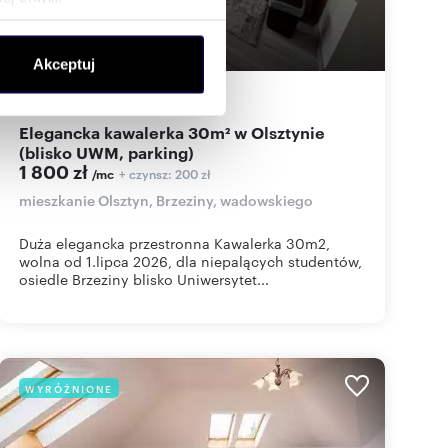
ołecznościowe i analizować
Akceptuj
artnerom społecznościowym,
anymi od Ciebie lub
30
m
2
60
zł/m
2
2
Elegancka kawalerka 30m² w Olsztynie
(blisko UWM, parking)
1 800 zł
+ czynsz: 200 zł
/mc
mieszkanie Olsztyn, Brzeziny, wadowskiego
Duża elegancka przestronna Kawalerka 30m2,
wolna od 1.lipca 2026, dla niepalących studentów,
osiedle Brzeziny blisko Uniwersytet...
WYRÓŻNIONE