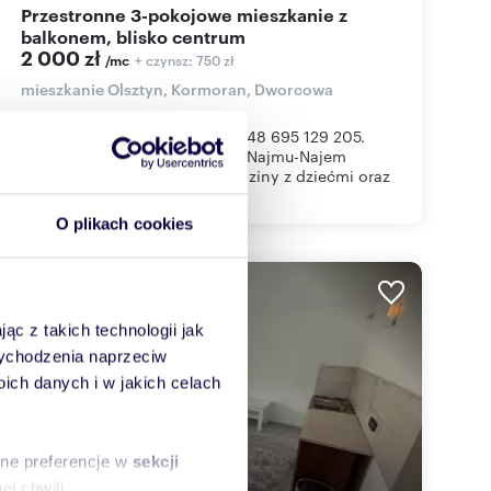
Przestronne 3-pokojowe mieszkanie z
balkonem, blisko centrum
2 000 zł
+ czynsz: 750 zł
/mc
mieszkanie Olsztyn, Kormoran, Dworcowa
INFORMACJE POD NUMEREM +48 695 129 205.
Dostępność "od zaraz". Forma Najmu-Najem
Okazjonalny Akceptowane rodziny z dziećmi oraz
...
O plikach cookies
WYRÓŻNIONE
ąc z takich technologii jak
 wychodzenia naprzeciw
ch danych i w jakich celach
sne preferencje w
sekcji
j chwili.