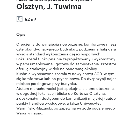
Olsztyn, J. Tuwima
52 m
2
Opis
Oferujemy do wynajęcia nowoczesne, komfortowe mieszk
czterokondygnacyjnego budynku z podziemną halą garaż
wysoki standard wykończenia części wspólnych.
Lokal został funkcjonalnie zaprojektowany i wykończony 
w pełni umeblowane i gotowe do zamieszkania. Przestro
oferują atrakcyjny widok na panoramę okolicy.
Kuchnia wyposażona została w nowy sprzęt AGD, w tym lo
się komfortowa kabina prysznicowa. Do dyspozycji najem
miejsce parkingowe przy budynku.
Atutem nieruchomości jest spokojne, zielone otoczenie,
w dogodnej lokalizacji blisko do Kortowa Olsztyna,
z doskonałym dostępem do komunikacji miejskiej (autobusy
punkty handlowo-usługowe, a także Uniwersytet
Warmińsko-Mazurski, co zapewnia wygodę codziennego 
Warunki najmu: