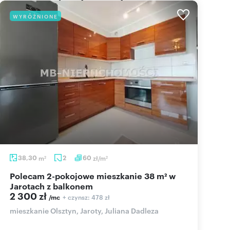
WYRÓŻNIONE
38,30
m
2
60
zł/m
2
2
Polecam 2-pokojowe mieszkanie 38 m² w
Jarotach z balkonem
2 300 zł
+ czynsz: 478 zł
/mc
mieszkanie Olsztyn, Jaroty, Juliana Dadleza