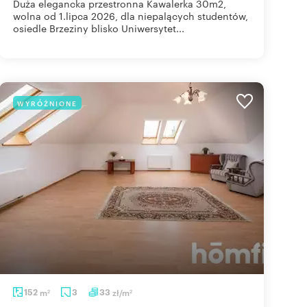
Duża elegancka przestronna Kawalerka 30m2,
wolna od 1.lipca 2026, dla niepalących studentów,
osiedle Brzeziny blisko Uniwersytet...
WYRÓŻNIONE
152
m
3
33
zł/m
2
2