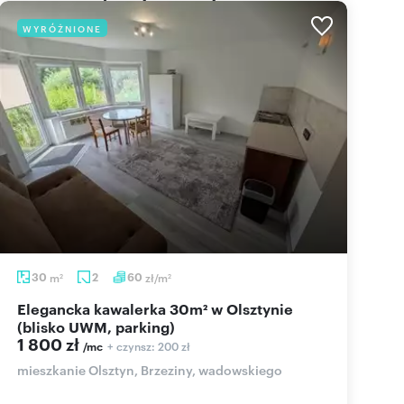
WYRÓŻNIONE
30
m
2
60
zł/m
2
2
Elegancka kawalerka 30m² w Olsztynie
(blisko UWM, parking)
1 800 zł
+ czynsz: 200 zł
/mc
mieszkanie Olsztyn, Brzeziny, wadowskiego