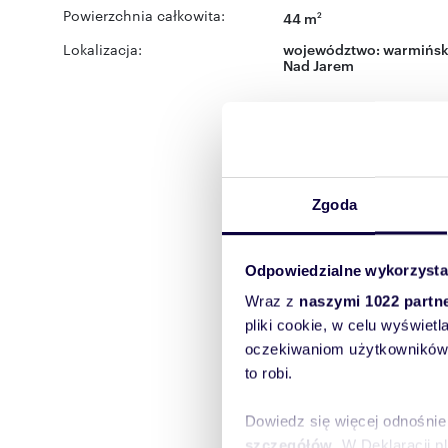
Powierzchnia całkowita:
44 m
2
Lokalizacja:
województwo:
warmińsk
Nad Jarem
Zgoda
Odpowiedzialne wykorzysta
Wraz z
naszymi 1022 partn
pliki cookie, w celu wyświet
oczekiwaniom użytkowników i
to robi.
Dowiedz się więcej odnośnie
szczegółów
. W Deklaracji 