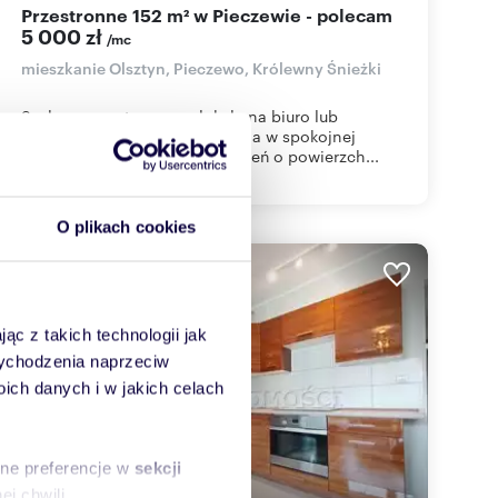
Przestronne 152 m² w Pieczewie - polecam
5 000 zł
/mc
mieszkanie Olsztyn, Pieczewo, Królewny Śnieżki
Szukasz przestronnego lokalu na biuro lub
komfortowego miejsca do życia w spokojnej
okolicy? Ta wyjątkowa przestrzeń o powierzch...
O plikach cookies
ąc z takich technologii jak
 wychodzenia naprzeciw
ch danych i w jakich celach
sne preferencje w
sekcji
j chwili.