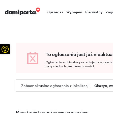
Sprzedaż
Wynajem
Pierwotny
Zag
Otwórz pasek narzędzi
To ogłoszenie jest już nieaktua
Ogłoszenia archiwalne prezentujemy w celu b
bazy średnich cen nieruchomości.
Zobacz aktualne ogłoszenia z lokalizacji:
Olsztyn, 
Mieszkanie trzypokojowe na wynajem