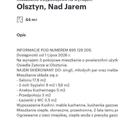
Olsztyn, Nad Jarem
44 m
2
Opis
INFORMACJE POD NUMEREM 695 129 205.
Dostępność od 1 Lipca 2026 r.
Na wynajem 3 pokojowe mieszkanie o powierzchni użytkow
Osiedle Zatorze w Olsztynie.
NAJEM SKIEROWANY DO: singli, młodych par oraz małżeńs
Mieszkanie składa się z:
- Salonu 17,9 m2
- 2-óch Sypialni 9 m2 i 5,6 m2
- Aneksu Kuchennego 5 m2
- Przedpokoju 3 m2
- Łazienki z WC 3,5 m2
Wyposażenie Kuchni: meble kuchenne, kuchenka gazowo-
Mieszkanie ciepłe, słoneczne, przestronne, 2 lata temu p
Ogrzewanie z sieci miejskiej, ciepła woda z piecyka gaz