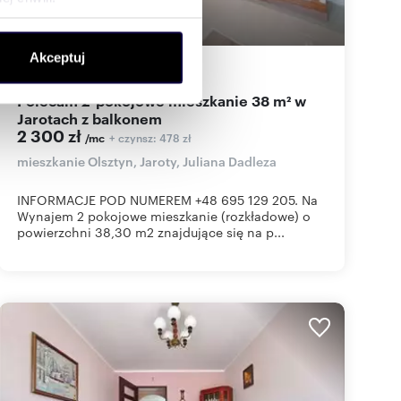
ołecznościowe i analizować
Akceptuj
artnerom społecznościowym,
38,30
m
2
60
zł/m
2
2
anymi od Ciebie lub
Polecam 2-pokojowe mieszkanie 38 m² w
Jarotach z balkonem
2 300 zł
+ czynsz: 478 zł
/mc
mieszkanie Olsztyn, Jaroty, Juliana Dadleza
INFORMACJE POD NUMEREM +48 695 129 205. Na
Wynajem 2 pokojowe mieszkanie (rozkładowe) o
powierzchni 38,30 m2 znajdujące się na p...