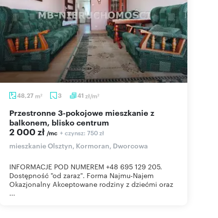
48,27
m
3
41
zł/m
2
2
Przestronne 3-pokojowe mieszkanie z
balkonem, blisko centrum
2 000 zł
+ czynsz: 750 zł
/mc
mieszkanie Olsztyn, Kormoran, Dworcowa
INFORMACJE POD NUMEREM +48 695 129 205.
Dostępność "od zaraz". Forma Najmu-Najem
Okazjonalny Akceptowane rodziny z dziećmi oraz
...