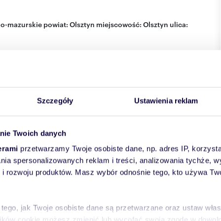
o-mazurskie
powiat:
Olsztyn
miejscowość:
Olsztyn
ulica:
Szczegóły
Ustawienia reklam
nie Twoich danych
erami
przetwarzamy Twoje osobiste dane, np. adres IP, korzystaj
lania spersonalizowanych reklam i treści, analizowania tychże,
 rozwoju produktów. Masz wybór odnośnie tego, kto używa Twoi
 tego, jak Twoje osobiste dane są przetwarzane oraz ustaw wła
plików cookie możesz zmienić lub wycofać swoją zgodę w dowolne