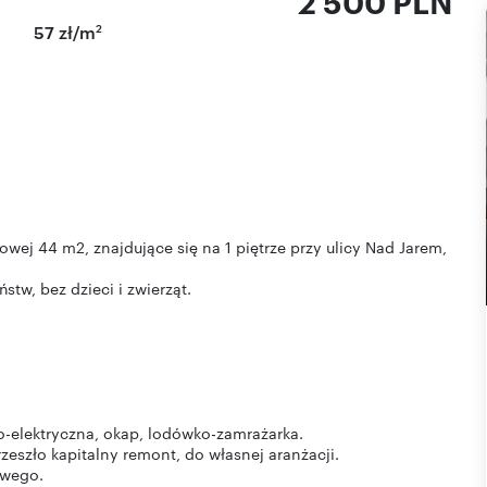
2 500 PLN
2
57 zł/m
ej 44 m2, znajdujące się na 1 piętrze przy ulicy Nad Jarem,
tw, bez dzieci i zwierząt.
elektryczna, okap, lodówko-zamrażarka.
rzeszło kapitalny remont, do własnej aranżacji.
owego.