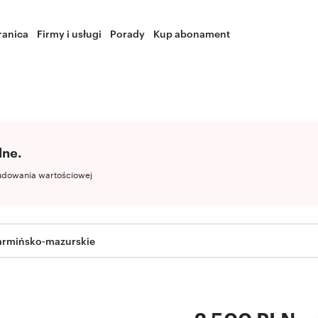
ranica
Firmy i usługi
Porady
Kup abonament
lne.
udowania wartościowej
warmińsko-mazurskie