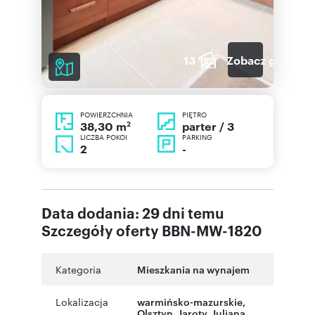
13
Zobacz galerię
POWIERZCHNIA
PIĘTRO
2
parter / 3
38,30 m
LICZBA POKOI
PARKING
2
-
Data dodania: 29 dni temu
Szczegóły oferty BBN-MW-1820
Kategoria
Mieszkania na wynajem
Lokalizacja
warmińsko-mazurskie
,
Olsztyn
,
Jaroty
,
Juliana