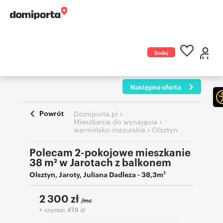
Dodaj
ogłoszenie
Następna oferta
Powrót
›
Domiporta.pl
›
Mieszkania do wynajęcia
›
warmińsko-mazurskie
Olsztyn
Polecam 2-pokojowe mieszkanie
38 m² w Jarotach z balkonem
Olsztyn
,
Jaroty
,
Juliana Dadleza
- 38,3m
2
2 300
zł
/mc
+ czynsz: 478 zł