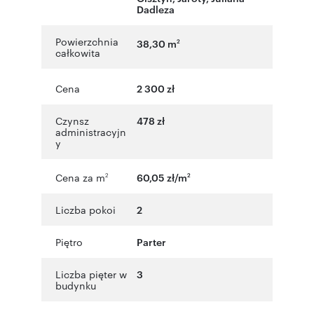
Dadleza
Powierzchnia
38,30 m
2
całkowita
Cena
2 300 zł
Czynsz
478 zł
administracyjn
y
Cena za m
60,05 zł/m
2
2
Liczba pokoi
2
Piętro
Parter
Liczba pięter w
3
budynku