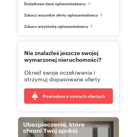
Dodatkowe dane ogłoszeniodawcy
ul. Stefana Żeromskiego 42/1
Zobacz wszystkie oferty ogłoszeniodawcy
Olsztyn
warmińsko-mazurskie
PL
Zobacz wizytówkę ogłoszeniodawcy
695 12
Pokaż telefon
Nie znalazłeś jeszcze swojej
534 69
Pokaż telefon
wymarzonej nieruchomości?
Określ swoje oczekiwania i
otrzymuj dopasowane oferty
Powiadom o nowych ofertach