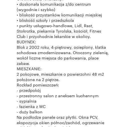
• doskonała komunikacja z/do centrum
(wygodnie i szybko)
• bliskość przystanków komunikacji miejskiej
• bliskość szkoły i przedszkola
• punkty usługowo-handlowe, Lidl, Rast,
Stokrotka, piekarnia Tyrolska, kościół, Fitnes
Club i przychodnie lekarskie w okolicy.
BUDYNEK:
Blok z 2002 roku, 4-piętrowy, ocieplony, klatka
schodowa zmodernizowana. Otoczony zielenią,
wokół liczne miejsca do parkowania, place
zabaw.
MIESZKANIE:
2 pokojowe, mieszkanie o powierzchni 48 m2
położone na 2 piętrze.
Rozkład pomieszczeń:
- przedpokój
- przestronny salon z aneksem kuchennym
- sypialnia
- łazienka z WC
- duży balkon
Na podłodze panele oraz płytki. Okna PCV,
ekspozycja okien północ/zachód, ogrzewanie