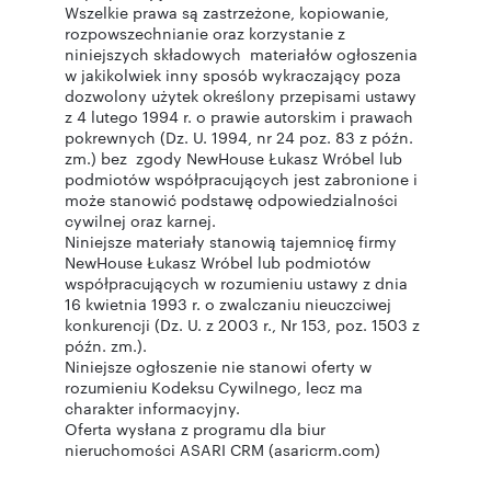
Wszelkie prawa są zastrzeżone, kopiowanie,
rozpowszechnianie oraz korzystanie z
niniejszych składowych materiałów ogłoszenia
w jakikolwiek inny sposób wykraczający poza
dozwolony użytek określony przepisami ustawy
z 4 lutego 1994 r. o prawie autorskim i prawach
pokrewnych (Dz. U. 1994, nr 24 poz. 83 z późn.
zm.) bez zgody NewHouse Łukasz Wróbel lub
podmiotów współpracujących jest zabronione i
może stanowić podstawę odpowiedzialności
cywilnej oraz karnej.
Niniejsze materiały stanowią tajemnicę firmy
NewHouse Łukasz Wróbel lub podmiotów
współpracujących w rozumieniu ustawy z dnia
16 kwietnia 1993 r. o zwalczaniu nieuczciwej
konkurencji (Dz. U. z 2003 r., Nr 153, poz. 1503 z
późn. zm.).
Niniejsze ogłoszenie nie stanowi oferty w
rozumieniu Kodeksu Cywilnego, lecz ma
charakter informacyjny.
Oferta wysłana z programu dla biur
nieruchomości ASARI CRM (asaricrm.com)