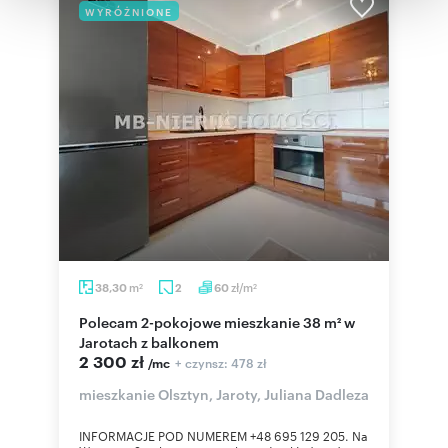
WYRÓŻNIONE
korzystania z ich usług.
m
zł/m
38,30
2
60
2
2
Polecam 2-pokojowe mieszkanie 38 m² w
Jarotach z balkonem
2 300 zł
+ czynsz: 478 zł
/mc
mieszkanie Olsztyn, Jaroty, Juliana Dadleza
INFORMACJE POD NUMEREM +48 695 129 205. Na