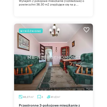
Wynajem 2 pokojowe mieszkanie (rozkładowe) o
powierzchni 38,30 m2 znajdujące się na p...
WYRÓŻNIONE
m
zł/m
48,27
3
41
2
2
Przestronne 3-pokojowe mieszkanie z