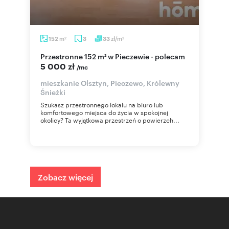
m
zł/m
152
3
33
2
2
Przestronne 152 m² w Pieczewie - polecam
5 000 zł
/mc
mieszkanie Olsztyn, Pieczewo, Królewny
Śnieżki
Szukasz przestronnego lokalu na biuro lub
komfortowego miejsca do życia w spokojnej
okolicy? Ta wyjątkowa przestrzeń o powierzch...
Zobacz więcej