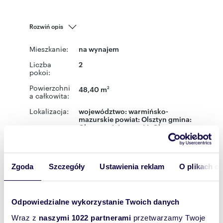
Rozwiń opis
Mieszkanie:
na wynajem
Liczba
2
pokoi:
Powierzchni
48,40 m
2
a całkowita:
Lokalizacja:
województwo:
warmińsko-
mazurskie
powiat:
Olsztyn
gmina:
Olsztyn
miejscowość:
Olsztyn
ulica:
gen. Józefa Hallera
Podobne oferty w tej lokalizacji
Zgoda
Szczegóły
Ustawienia reklam
O plikach c
WYRÓŻNIONE
Odpowiedzialne wykorzystanie Twoich danych
Wraz z
naszymi 1022 partnerami
przetwarzamy Twoje