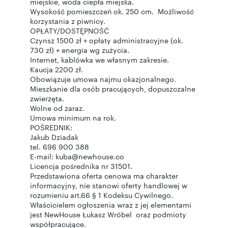
miejskie, woda ciepła miejska.
Wysokość pomieszczeń ok. 250 cm. Możliwość
korzystania z piwnicy.
OPŁATY/DOSTĘPNOŚĆ
Czynsz 1500 zł + opłaty administracyjne (ok.
730 zł) + energia wg zużycia.
Internet, kablówka we własnym zakresie.
Kaucja 2200 zł.
Obowiązuje umowa najmu okazjonalnego.
Mieszkanie dla osób pracujących, dopuszczalne
zwierzęta.
Wolne od zaraz.
Umowa minimum na rok.
POŚREDNIK:
Jakub Dziadak
tel. 696 900 388
E-mail: kuba@newhouse.co
Licencja pośrednika nr 31501.
Przedstawiona oferta cenowa ma charakter
informacyjny, nie stanowi oferty handlowej w
rozumieniu art.66 § 1 Kodeksu Cywilnego.
Właścicielem ogłoszenia wraz z jej elementami
jest NewHouse Łukasz Wróbel oraz podmioty
współpracujące.