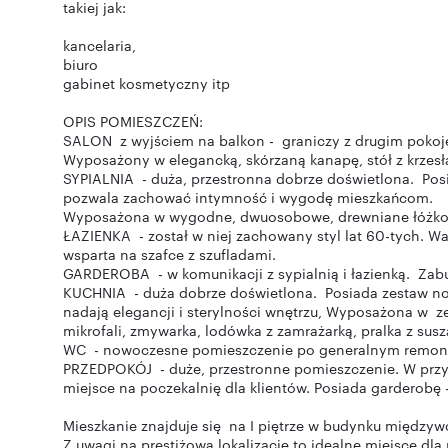
takiej jak:
kancelaria,
biuro
gabinet kosmetyczny itp
OPIS POMIESZCZEŃ:
SALON z wyjściem na balkon - graniczy z drugim pokoje
Wyposażony w elegancką, skórzaną kanapę, stół z krzesł
SYPIALNIA - duża, przestronna dobrze doświetlona. Posi
pozwala zachować intymność i wygodę mieszkańcom.
Wyposażona w wygodne, dwuosobowe, drewniane łóżko, 
ŁAZIENKA - został w niej zachowany styl lat 60-tych. 
wsparta na szafce z szufladami.
GARDEROBA - w komunikacji z sypialnią i łazienką. Za
KUCHNIA - duża dobrze doświetlona. Posiada zestaw n
nadają elegancji i sterylności wnętrzu, Wyposażona w ze
mikrofali, zmywarka, lodówka z zamrażarką, pralka z su
WC - nowoczesne pomieszczenie po generalnym remonci
PRZEDPOKÓJ - duże, przestronne pomieszczenie. W przyp
miejsce na poczekalnię dla klientów. Posiada garderobę
Mieszkanie znajduje się na I piętrze w budynku między
Z uwagi na prestiżową lokalizację to idealne miejsce dl