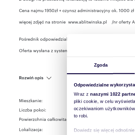
Cena najmu 1950zł + czynsz administracyjny ok. 1000 zł 
więcej zdjęć na stronie www.ablitwinska.pl /nr oferty 
Pośrednik odpowiedzialny zawodowo za wykonanie umowy
Oferta wysłana z systemu Galactica Virgo
Zgoda
Rozwiń opis
Odpowiedzialne wykorzysta
Wraz z
naszymi 1022 partn
Mieszkanie:
na wynajem
pliki cookie, w celu wyświet
oczekiwaniom użytkowników i
Liczba pokoi:
2
to robi.
Powierzchnia całkowita:
76 m
2
Lokalizacja:
województwo:
łódzkie
po
Dowiedz się więcej odnośnie