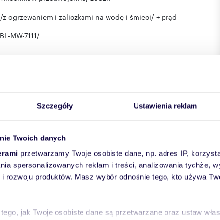
/z ogrzewaniem i zaliczkami na wodę i śmieci/ + prąd
ABL-MW-7111/
 pośrednictwa: Bożena Litwińska (licencja nr: 493)
Szczegóły
Ustawienia reklam
nie Twoich danych
erami
przetwarzamy Twoje osobiste dane, np. adres IP, korzystaj
lania spersonalizowanych reklam i treści, analizowania tychże,
 rozwoju produktów. Masz wybór odnośnie tego, kto używa Twoi
wiat:
Łódź
miejscowość:
Łódź
dzielnica:
Śródmieście
 tego, jak Twoje osobiste dane są przetwarzane oraz ustaw wła