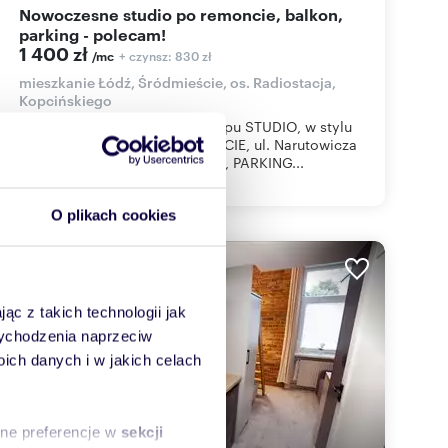
Nowoczesne studio po remoncie, balkon,
parking - polecam!
1 400 zł
+ czynsz: 830 zł
/mc
mieszkanie Łódź, Śródmieście, os. Radiostacja,
Kopcińskiego
NOWOCZESNE MIESZKANIE typu STUDIO, w stylu
IKEA, PO KAPITALNYM REMONCIE, ul. Narutowicza
/ Kopcińskiego, Cena 1 400zł. , PARKING...
O plikach cookies
WYRÓŻNIONE
ąc z takich technologii jak
 wychodzenia naprzeciw
ch danych i w jakich celach
sne preferencje w
sekcji