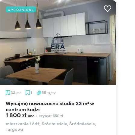
WYRÓŻNIONE
33
m
1
55
zł/m
2
2
Wynajmę nowoczesne studio 33 m² w
centrum Łodzi
1 800 zł
+ czynsz: 550 zł
/mc
mieszkanie Łódź, Śródmieście, Śródmieście,
Targowa