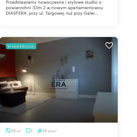
Przedstawiamy nowoczesne i stylowe studio o
powierzchni 33m 2 w nowym apartamentowcu
DIASFERA, przy ul. Targowej, tuż przy Galer...
WYRÓŻNIONE
33
m
1
42
zł/m
2
2