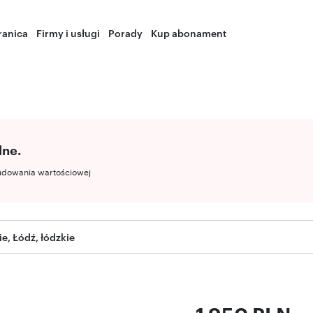
ranica
Firmy i usługi
Porady
Kup abonament
lne.
udowania wartościowej
e, Łódź, łódzkie