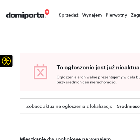
Sprzedaż
Wynajem
Pierwotny
Zag
Otwórz pasek narzędzi
To ogłoszenie jest już nieaktua
Ogłoszenia archiwalne prezentujemy w celu b
bazy średnich cen nieruchomości.
Zobacz aktualne ogłoszenia z lokalizacji:
Śródmieści
Mieszkanie dwupokojowe na wynajem