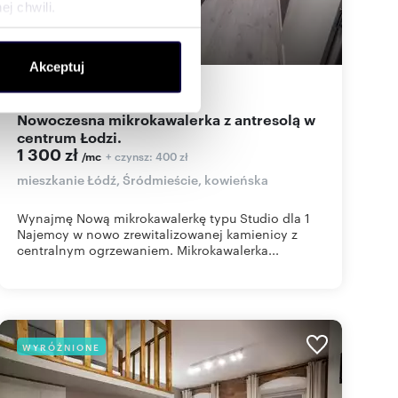
j chwili.
ołecznościowe i analizować
Akceptuj
artnerom społecznościowym,
15
m
1
87
zł/m
2
2
anymi od Ciebie lub
Nowoczesna mikrokawalerka z antresolą w
centrum Łodzi.
1 300 zł
+ czynsz: 400 zł
/mc
mieszkanie Łódź, Śródmieście, kowieńska
Wynajmę Nową mikrokawalerkę typu Studio dla 1
Najemcy w nowo zrewitalizowanej kamienicy z
centralnym ogrzewaniem. Mikrokawalerka...
WYRÓŻNIONE