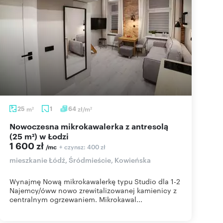
25
m
1
64
zł/m
2
2
Nowoczesna mikrokawalerka z antresolą
(25 m²) w Łodzi
1 600 zł
+ czynsz: 400 zł
/mc
mieszkanie Łódź, Śródmieście, Kowieńska
Wynajmę Nową mikrokawalerkę typu Studio dla 1-2
Najemcy/óww nowo zrewitalizowanej kamienicy z
centralnym ogrzewaniem. Mikrokawal...