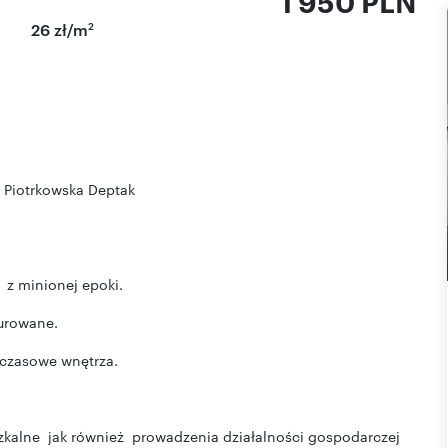
1 950 PLN
2
26 zł/m
 Piotrkowska Deptak
 z minionej epoki.
aurowane.
dczasowe wnętrza.
szkalne jak również prowadzenia działalności gospodarczej