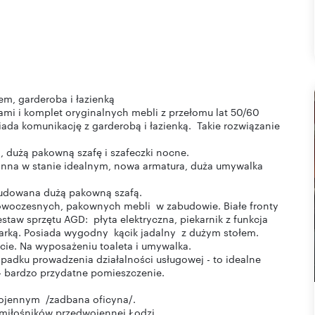
m, garderoba i łazienką
ami i komplet oryginalnych mebli z przełomu lat 50/60
ada komunikację z garderobą i łazienką. Takie rozwiązanie
dużą pakowną szafę i szafeczki nocne.
Wanna w stanie idealnym, nowa armatura, duża umywalka
budowana dużą pakowną szafą.
owoczesnych, pakownych mebli w zabudowie. Białe fronty
staw sprzętu AGD: płyta elektryczna, piekarnik z funkcja
szarką. Posiada wygodny kącik jadalny z dużym stołem.
e. Na wyposażeniu toaleta i umywalka.
adku prowadzenia działalności usługowej - to idealne
 - bardzo przydatne pomieszczenie.
wojennym /zadbana oficyna/.
a miłośników przedwojennej Łodzi.