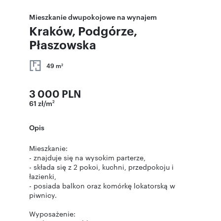
Mieszkanie dwupokojowe na wynajem
Kraków, Podgórze,
Płaszowska
49 m
2
3 000 PLN
61 zł/m
2
Opis
Mieszkanie:
- znajduje się na wysokim parterze,
- składa się z 2 pokoi, kuchni, przedpokoju i
łazienki,
- posiada balkon oraz komórkę lokatorską w
piwnicy.
Wyposażenie: