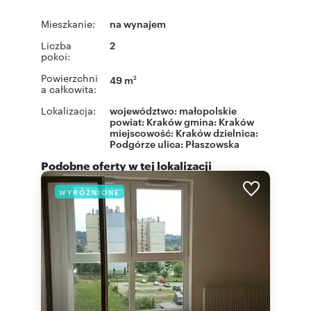
Mieszkanie:
na wynajem
Liczba
2
pokoi:
Powierzchni
49 m
2
a całkowita:
Lokalizacja:
województwo:
małopolskie
powiat:
Kraków
gmina:
Kraków
miejscowość:
Kraków
dzielnica:
Podgórze
ulica:
Płaszowska
Podobne oferty w tej lokalizacji
WYRÓŻNIONE