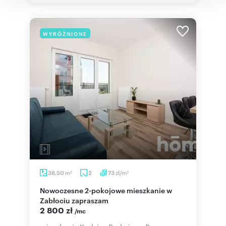
WYRÓŻNIONE
m
zł/m
38,50
2
73
2
2
Nowoczesne 2-pokojowe mieszkanie w
Zabłociu zapraszam
2 800 zł
/mc