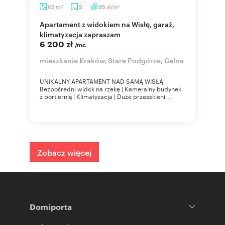
m
zł/m
65
2
95
2
2
Apartament z widokiem na Wisłę, garaż,
klimatyzacja zapraszam
6 200 zł
/mc
mieszkanie Kraków, Stare Podgórze, Celna
UNIKALNY APARTAMENT NAD SAMĄ WISŁĄ
Bezpośredni widok na rzekę | Kameralny budynek
z portiernią | Klimatyzacja | Duże przeszkleni...
Zobacz więcej
Domiporta