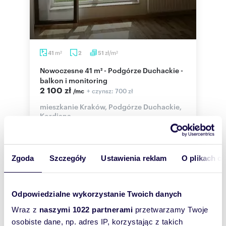
m
zł/m
41
2
51
2
2
Nowoczesne 41 m² - Podgórze Duchackie -
balkon i monitoring
2 100 zł
+ czynsz: 700 zł
/mc
mieszkanie Kraków, Podgórze Duchackie,
Kordiana
**Kraków – Podgórze Duchackie – ul. Kordiana
33** **Do wynajęcia od 01 października 2026
roku** nowoczesne mieszkanie dwupokojow...
Zgoda
Szczegóły
Ustawienia reklam
O plikach c
Odpowiedzialne wykorzystanie Twoich danych
WYRÓŻNIONE
Wraz z
naszymi 1022 partnerami
przetwarzamy Twoje
osobiste dane, np. adres IP, korzystając z takich