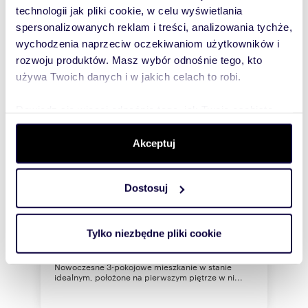
technologii jak pliki cookie, w celu wyświetlania
spersonalizowanych reklam i treści, analizowania tychże,
wychodzenia naprzeciw oczekiwaniom użytkowników i
rozwoju produktów. Masz wybór odnośnie tego, kto
używa Twoich danych i w jakich celach to robi.
Dowiedz się więcej odnośnie tego, jak Twoje osobiste
dane są przetwarzane oraz ustaw własne preferencje w
sekcji szczegółów
. W Deklaracji plików cookie możesz
Akceptuj
m
zł/m
58,60
3
53
2
2
zmienić lub wycofać swoją zgodę w dowolnej chwili.
Nowoczesne 3-pokojowe mieszkanie z
Dostosuj
balkonami - polecam!
Wykorzystujemy pliki cookie do spersonalizowania treści
3 100 zł
+ czynsz: 1 009 zł
/mc
i reklam, aby oferować funkcje społecznościowe i
analizować ruch w naszej witrynie. Informacje o tym, jak
mieszkanie Kraków, Podgórze Duchackie,
Tylko niezbędne pliki cookie
Kurdwanów Nowy, Witosa
korzystasz z naszej witryny, udostępniamy partnerom
Kraków, os. Kurdwanów Nowy - ulica Witosa
społecznościowym, reklamowym i analitycznym.
Nowoczesne 3-pokojowe mieszkanie w stanie
Partnerzy mogą połączyć te informacje z innymi danymi
idealnym, położone na pierwszym piętrze w ni...
otrzymanymi od Ciebie lub uzyskanymi podczas
korzystania z ich usług.