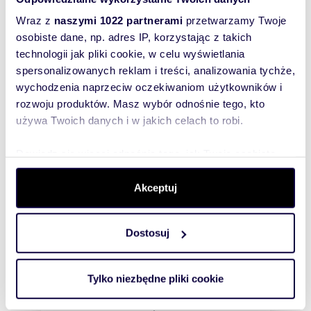
Wraz z
naszymi 1022 partnerami
przetwarzamy Twoje
osobiste dane, np. adres IP, korzystając z takich
WYRÓŻNIONE
technologii jak pliki cookie, w celu wyświetlania
spersonalizowanych reklam i treści, analizowania tychże,
wychodzenia naprzeciw oczekiwaniom użytkowników i
rozwoju produktów. Masz wybór odnośnie tego, kto
używa Twoich danych i w jakich celach to robi.
Dowiedz się więcej odnośnie tego, jak Twoje osobiste
dane są przetwarzane oraz ustaw własne preferencje w
sekcji szczegółów
. W Deklaracji plików cookie możesz
Akceptuj
zmienić lub wycofać swoją zgodę w dowolnej chwili.
Dostosuj
Wykorzystujemy pliki cookie do spersonalizowania treści
m
zł/m
31,71
1
82
2
2
i reklam, aby oferować funkcje społecznościowe i
Polecam luksusowe studio z tarasem i
analizować ruch w naszej witrynie. Informacje o tym, jak
widokiem na Motławę
Tylko niezbędne pliki cookie
korzystasz z naszej witryny, udostępniamy partnerom
2 600 zł
/mc
społecznościowym, reklamowym i analitycznym.