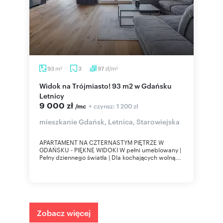
m
zł/m
93
3
97
2
2
Widok na Trójmiasto! 93 m2 w Gdańsku
Letnicy
9 000 zł
+ czynsz: 1 200 zł
/mc
mieszkanie Gdańsk, Letnica, Starowiejska
APARTAMENT NA CZTERNASTYM PIĘTRZE W
GDAŃSKU - PIĘKNE WIDOKI W pełni umeblowany |
Pełny dziennego światła | Dla kochających wolną...
Zobacz więcej