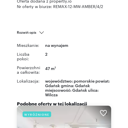
Oferta dodana z propertly.io
Nr oferty w biurze: REMAX-12-MW-AMBER/4/2
Rozwiń opis
Mieszkanie:
na wynajem
Liczba
2
pokoi:
Powierzchni
47 m
2
a całkowita:
Lokalizacja:
województwo:
pomorskie
powiat:
Gdańsk
gmina:
Gdańsk
miejscowość:
Gdańsk
ulica:
Wilcza
Podobne oferty w tej lokalizacji
WYRÓŻNIONE