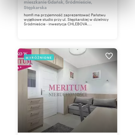
mieszkanie Gdańsk, Śródmieście,
Partnerzy mogą połączyć te informacje z innymi danymi
Stępkarska
otrzymanymi od Ciebie lub uzyskanymi podczas
homfi ma przyjemność zaprezentować Państwu
korzystania z ich usług.
wyjątkowe studio przy ul. Stępkarskiej w dzielnicy
Śródmieście - inwestycja CHLEBOVA....
WYRÓŻNIONE