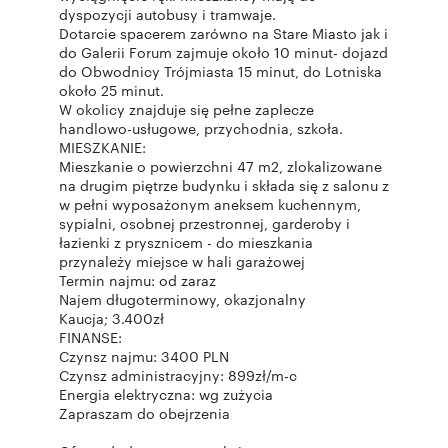
dyspozycji autobusy i tramwaje.
Dotarcie spacerem zarówno na Stare Miasto jak i
do Galerii Forum zajmuje około 10 minut- dojazd
do Obwodnicy Trójmiasta 15 minut, do Lotniska
około 25 minut.
W okolicy znajduje się pełne zaplecze
handlowo-usługowe, przychodnia, szkoła.
MIESZKANIE:
Mieszkanie o powierzchni 47 m2, zlokalizowane
na drugim piętrze budynku i składa się z salonu z
w pełni wyposażonym aneksem kuchennym,
sypialni, osobnej przestronnej, garderoby i
łazienki z prysznicem - do mieszkania
przynależy miejsce w hali garażowej
Termin najmu: od zaraz
Najem długoterminowy, okazjonalny
Kaucja; 3.400zł
FINANSE:
Czynsz najmu: 3400 PLN
Czynsz administracyjny: 899zł/m-c
Energia elektryczna: wg zużycia
Zapraszam do obejrzenia