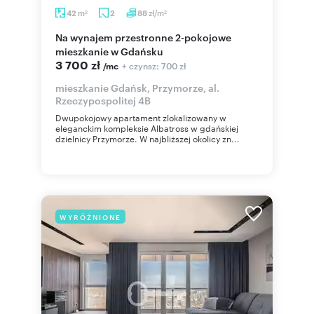
m
zł/m
42
2
88
2
2
Na wynajem przestronne 2-pokojowe
mieszkanie w Gdańsku
3 700 zł
+ czynsz: 700 zł
/mc
mieszkanie Gdańsk, Przymorze, al.
Rzeczypospolitej 4B
Dwupokojowy apartament zlokalizowany w
eleganckim kompleksie Albatross w gdańskiej
dzielnicy Przymorze. W najbliższej okolicy zn...
WYRÓŻNIONE