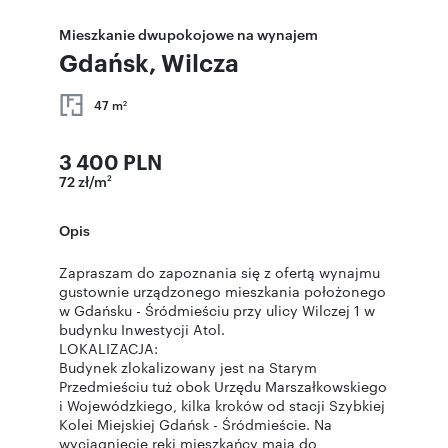
Mieszkanie dwupokojowe na wynajem
Gdańsk, Wilcza
47 m
2
3 400 PLN
72 zł/m
2
Opis
Zapraszam do zapoznania się z ofertą wynajmu
gustownie urządzonego mieszkania położonego
w Gdańsku - Śródmieściu przy ulicy Wilczej 1 w
budynku Inwestycji Atol.
LOKALIZACJA:
Budynek zlokalizowany jest na Starym
Przedmieściu tuż obok Urzędu Marszałkowskiego
i Wojewódzkiego, kilka kroków od stacji Szybkiej
Kolei Miejskiej Gdańsk - Śródmieście. Na
wyciągnięcie ręki mieszkańcy mają do