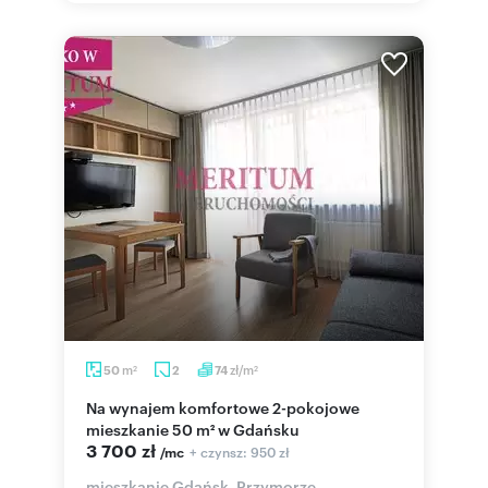
m
zł/m
50
2
74
2
2
Na wynajem komfortowe 2-pokojowe
mieszkanie 50 m² w Gdańsku
3 700 zł
+ czynsz: 950 zł
/mc
mieszkanie Gdańsk, Przymorze,