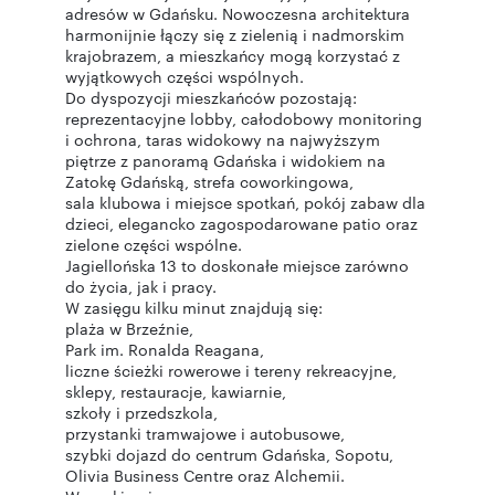
adresów w Gdańsku. Nowoczesna architektura
harmonijnie łączy się z zielenią i nadmorskim
krajobrazem, a mieszkańcy mogą korzystać z
wyjątkowych części wspólnych.
Do dyspozycji mieszkańców pozostają:
reprezentacyjne lobby, całodobowy monitoring
i ochrona, taras widokowy na najwyższym
piętrze z panoramą Gdańska i widokiem na
Zatokę Gdańską, strefa coworkingowa,
sala klubowa i miejsce spotkań, pokój zabaw dla
dzieci, elegancko zagospodarowane patio oraz
zielone części wspólne.
Jagiellońska 13 to doskonałe miejsce zarówno
do życia, jak i pracy.
W zasięgu kilku minut znajdują się:
plaża w Brzeźnie,
Park im. Ronalda Reagana,
liczne ścieżki rowerowe i tereny rekreacyjne,
sklepy, restauracje, kawiarnie,
szkoły i przedszkola,
przystanki tramwajowe i autobusowe,
szybki dojazd do centrum Gdańska, Sopotu,
Olivia Business Centre oraz Alchemii.