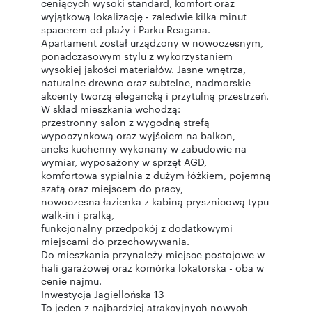
ceniących wysoki standard, komfort oraz
wyjątkową lokalizację - zaledwie kilka minut
spacerem od plaży i Parku Reagana.
Apartament został urządzony w nowoczesnym,
ponadczasowym stylu z wykorzystaniem
wysokiej jakości materiałów. Jasne wnętrza,
naturalne drewno oraz subtelne, nadmorskie
akcenty tworzą elegancką i przytulną przestrzeń.
W skład mieszkania wchodzą:
przestronny salon z wygodną strefą
wypoczynkową oraz wyjściem na balkon,
aneks kuchenny wykonany w zabudowie na
wymiar, wyposażony w sprzęt AGD,
komfortowa sypialnia z dużym łóżkiem, pojemną
szafą oraz miejscem do pracy,
nowoczesna łazienka z kabiną prysznicową typu
walk-in i pralką,
funkcjonalny przedpokój z dodatkowymi
miejscami do przechowywania.
Do mieszkania przynależy miejsce postojowe w
hali garażowej oraz komórka lokatorska - oba w
cenie najmu.
Inwestycja Jagiellońska 13
To jeden z najbardziej atrakcyjnych nowych