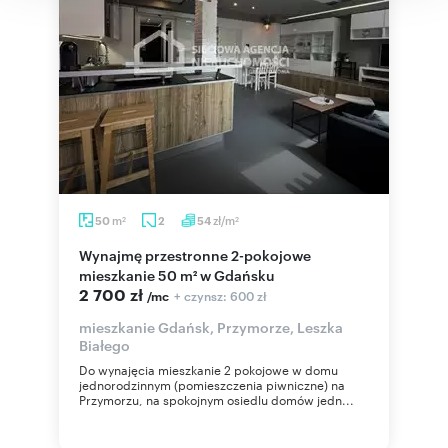
m
zł/m
50
2
54
2
2
Wynajmę przestronne 2-pokojowe
mieszkanie 50 m² w Gdańsku
2 700 zł
+ czynsz: 600 zł
/mc
mieszkanie Gdańsk, Przymorze, Leszka
Białego
Do wynajęcia mieszkanie 2 pokojowe w domu
jednorodzinnym (pomieszczenia piwniczne) na
Przymorzu, na spokojnym osiedlu domów jedn...