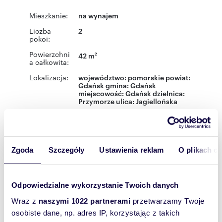
Mieszkanie:
na wynajem
Liczba
2
pokoi:
Powierzchni
42 m
2
a całkowita:
Lokalizacja:
województwo:
pomorskie
powiat:
Gdańsk
gmina:
Gdańsk
miejscowość:
Gdańsk
dzielnica:
Przymorze
ulica:
Jagiellońska
Podobne oferty w tej lokalizacji
WYRÓŻNIONE
Zgoda
Szczegóły
Ustawienia reklam
O plikach c
Odpowiedzialne wykorzystanie Twoich danych
Wraz z
naszymi 1022 partnerami
przetwarzamy Twoje
osobiste dane, np. adres IP, korzystając z takich