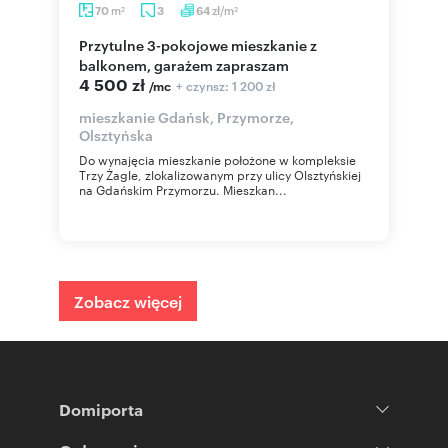
m
zł/m
70
3
64
2
2
Przytulne 3-pokojowe mieszkanie z
balkonem, garażem zapraszam
4 500 zł
+ czynsz: 1 200 zł
/mc
mieszkanie Gdańsk, Przymorze,
Olsztyńska
Do wynajęcia mieszkanie położone w kompleksie
Trzy Żagle, zlokalizowanym przy ulicy Olsztyńskiej
na Gdańskim Przymorzu. Mieszkan...
Zobacz więcej
Domiporta