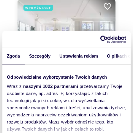
WYRÓŻNIONE
Zgoda
Szczegóły
Ustawienia reklam
O plikach c
Odpowiedzialne wykorzystanie Twoich danych
Wraz z
naszymi 1022 partnerami
przetwarzamy Twoje
m
zł/m
105
3
119
2
2
osobiste dane, np. adres IP, korzystając z takich
Polecam przestronny apartament 3 pok. w
technologii jak pliki cookie, w celu wyświetlania
przedwojennej kamienicy
spersonalizowanych reklam i treści, analizowania tychże,
12 500 zł
+ czynsz: 1 500 zł
/mc
wychodzenia naprzeciw oczekiwaniom użytkowników i
mieszkanie Gdańsk, Śródmieście,
rozwoju produktów. Masz wybór odnośnie tego, kto
Łagiewniki
używa Twoich danych i w jakich celach to robi.