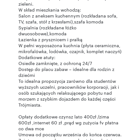
zieleni.
W skład mieszkania wchodzą:
Salon z aneksem kuchennym (rozkładana sofa,
TV, szafa, stół z krzesłami),szafa komoda
Sypialnia (rozkładane łóżko
dwuosobowe),komoda
Łazienka z prysznicem i pralką
W pełni wyposażona kuchnia (płyta ceramiczna,
mikrofalówka, lodówka, czajnik, komplet naczyń)
Dodatkowe atuty:
Osiedle zamknięte, z ochroną 24/7
Dostęp do placu zabaw – idealne dla rodzin z
dziećmi
To idealna propozycja zarówno dla studentów
wyższych uczelni, pracowników korporacji, jak i
osób szukających relaksującego pobytu nad
morzem z szybkim dojazdem do każdej części
Trójmiasta.
Opłaty dodatkowe czynsz lato 400zł /zima
600zł ,internet 60 zł ,prąd wg zużycia fv płatna
co dwa mce
Umowa od początku września do końca czerwca.