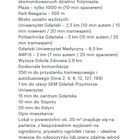
skomunikowanych dzielnic Trójmiasta.
Plaża – tylko 1000 m (10 min spacerem)
Park Reagana – 100 m
Blisko uczelni wyższych:
Uniwersytet Gdański – 2,5 km (10 min autem / 15
min rowerem / 20 min tramwajem)
Politechnika Gdańska – 5 km (15 min autem / 25
min tramwajem)
Gdański Uniwersytet Medyczny – 6,5 km
AWFiS – 2 km (7 min autem / 20 min spacerem)
Wyższa Szkoła Zdrowia 2.9 km
Doskonała komunikacja:
350 m do przystanku tramwajowego i
autobusowego (linie 2, 4, 8, 12, 127, 199)
1 km do stacji SKM Gdańsk Przymorze-
Uniwersytet
15 min do centrum Gdańska
10 min do Sopotu
20 min do Gdyni
Opis mieszkania:
Lokal o powierzchni ok. 30 m² znajduje się na
parterze, z bezpośrednim wyjściem na
ogrodzony, prywatny ogródek i taras – idealne
miejsce do odpoczynku lub pracy zdalnej wśród