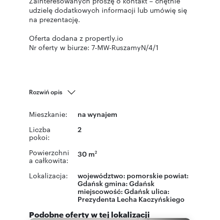
Zainteresowanych proszę o kontakt – chętnie
udzielę dodatkowych informacji lub umówię się
na prezentację.
Oferta dodana z propertly.io
Nr oferty w biurze: 7-MW-RuszamyN/4/1
Rozwiń opis
Mieszkanie:
na wynajem
Liczba
2
pokoi:
Powierzchni
30 m
2
a całkowita:
Lokalizacja:
województwo:
pomorskie
powiat:
Gdańsk
gmina:
Gdańsk
miejscowość:
Gdańsk
ulica:
Prezydenta Lecha Kaczyńskiego
Podobne oferty w tej lokalizacji