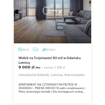
m
zł/m
93
3
97
2
2
Widok na Trójmiasto! 93 m2 w Gdańsku
Letnicy
9 000 zł
+ czynsz: 1 200 zł
/mc
mieszkanie Gdańsk, Letnica, Starowiejska
APARTAMENT NA CZTERNASTYM PIĘTRZE W
GDAŃSKU - PIĘKNE WIDOKI W pełni umeblowany |
Pełny dziennego światła | Dla kochających wolną...