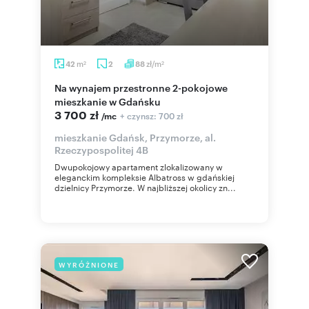
m
zł/m
42
2
88
2
2
Na wynajem przestronne 2-pokojowe
mieszkanie w Gdańsku
3 700 zł
+ czynsz: 700 zł
/mc
mieszkanie Gdańsk, Przymorze, al.
Rzeczypospolitej 4B
Dwupokojowy apartament zlokalizowany w
eleganckim kompleksie Albatross w gdańskiej
dzielnicy Przymorze. W najbliższej okolicy zn...
WYRÓŻNIONE