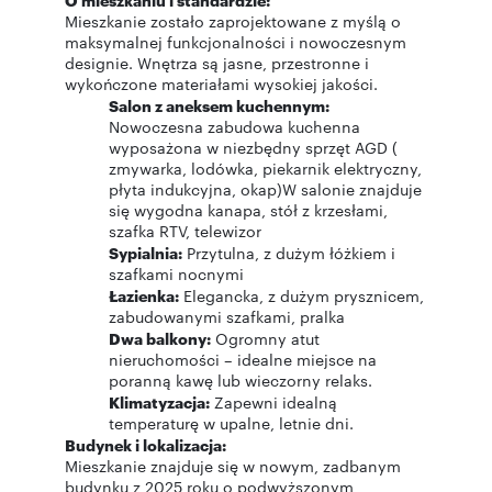
Mieszkanie zostało zaprojektowane z myślą o
maksymalnej funkcjonalności i nowoczesnym
designie. Wnętrza są jasne, przestronne i
wykończone materiałami wysokiej jakości.
Salon z aneksem kuchennym:
Nowoczesna zabudowa kuchenna
wyposażona w niezbędny sprzęt AGD (
zmywarka, lodówka, piekarnik elektryczny,
płyta indukcyjna, okap)W salonie znajduje
się wygodna kanapa, stół z krzesłami,
szafka RTV, telewizor
Sypialnia:
Przytulna, z dużym łóżkiem i
szafkami nocnymi
Łazienka:
Elegancka, z dużym prysznicem,
zabudowanymi szafkami, pralka
Dwa balkony:
Ogromny atut
nieruchomości – idealne miejsce na
poranną kawę lub wieczorny relaks.
Klimatyzacja:
Zapewni idealną
temperaturę w upalne, letnie dni.
Budynek i lokalizacja:
Mieszkanie znajduje się w nowym, zadbanym
budynku z 2025 roku o podwyższonym