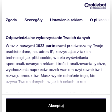
Mieszkanie:
na wynajem
Liczba
2
pokoi:
Zgoda
Szczegóły
Ustawienia reklam
O plikach c
Powierzchni
36,87 m
2
a całkowita:
Lokalizacja:
województwo:
podlaskie
powiat:
Odpowiedzialne wykorzystanie Twoich danych
Białystok
gmina:
Białystok
miejscowość:
Białystok
dzielnica:
Wraz z
naszymi 1022 partnerami
przetwarzamy Twoje
Bojary
ulica:
Złota
osobiste dane, np. adres IP, korzystając z takich
Podobne oferty w tej lokalizacji
technologii jak pliki cookie, w celu wyświetlania
spersonalizowanych reklam i treści, analizowania tychże,
wychodzenia naprzeciw oczekiwaniom użytkowników i
rozwoju produktów. Masz wybór odnośnie tego, kto
używa Twoich danych i w jakich celach to robi.
Dowiedz się więcej odnośnie tego, jak Twoje osobiste
dane są przetwarzane oraz ustaw własne preferencje w
sekcji szczegółów
. W Deklaracji plików cookie możesz
Akceptuj
zmienić lub wycofać swoją zgodę w dowolnej chwili.