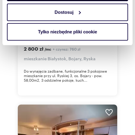
Dostosuj
Wykorzystujemy pliki cookie do spersonalizowania treści
i reklam, aby oferować funkcje społecznościowe i
m
zł/m
57,99
3
48
2
2
analizować ruch w naszej witrynie. Informacje o tym, jak
Tylko niezbędne pliki cookie
korzystasz z naszej witryny, udostępniamy partnerom
Przestronne 3-pokojowe mieszkanie z
balkonem i garażem
społecznościowym, reklamowym i analitycznym.
2 800 zł
+ czynsz: 760 zł
/mc
Partnerzy mogą połączyć te informacje z innymi danymi
otrzymanymi od Ciebie lub uzyskanymi podczas
mieszkanie Białystok, Bojary, Ryska
korzystania z ich usług.
Do wynajęcia zadbane, funkcjonalne 3 pokojowe
mieszkanie przy ul. Ryskiej 3, os. Bojary - pow.
58,00m2, 3 oddzielne pokoje, kuch...