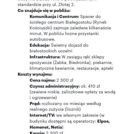
standardzie przy ul. Złotej 2.
Co znajduje się w pobliżu:
Komunikacja i Centrum:
Spacer do
ścisłego centrum Białegostoku (Rynek
Kościuszki) zajmuje zaledwie kilkanaście
minut. W pobliżu liczne przystanki
autobusowe.
Edukacja:
Świetny dojazd do
białostockich uczelni
Infrastruktura:
W zasięgu ręki sklepy
spożywcze (Żabka, Biedronka), piekarnie,
klimatyczne kawiarnie, restauracje, apteki
Koszty wynajmu:
Cena najmu:
2 300 zł
Czynsz administracyjny:
ok. 410 zł
(zawiera niskie, zaliczkowe opłaty za wodę
i ogrzewanie)
Prąd:
rozliczany co miesiąc według
realnego zużycia (licznik)
Internet/TV:
we własnym zakresie (w
budynku dostępni są operatorzy:
Elpos,
Homenet, Netia
)
Kaucja:
2 300 zł