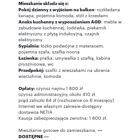
Mieszkanie składa się z:
Pokój dzienny z wyjściem na balkon
: rozkładana
kanapa, pojemna komoda, stół z krzesłami
Aneks kuchenny z wyposażeniem AGD
: meble w
zabudowie kuchennej, lodówka, piekarnik
elektryczny z płytą indukcyjną, czajnik
elektryczny
Sypialnia:
łóżko podwójne z materacem,
pojemna szafa, szafka nocna
Łazienka:
pralka, umywalka z szafką, kabina
prysznicowa, wc
Przedpokój:
szafki z wieszakami na ubrania
wierzchnie, komoda
Opłaty:
czynsz najmu 1 800 zł
czynsz administracyjny około 410 zł
prąd zaliczki 64 zł (rozliczenie co 6 miesięcy)
Internet we własnym zakresie-dostępny
dostawca NETIA
Kaucja zabezpieczająca zwrotna: 1 800 zł.
Mieszkanie gotowe do zamieszkania,
---
DOSTĘPNE ---