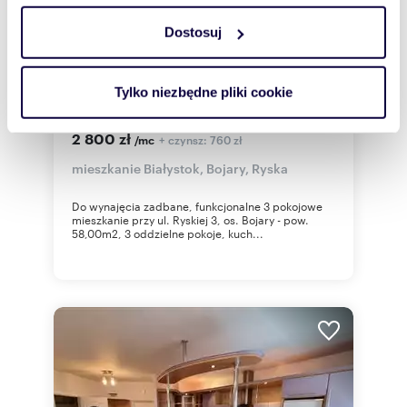
Dostosuj
Wykorzystujemy pliki cookie do spersonalizowania treści
i reklam, aby oferować funkcje społecznościowe i
m
zł/m
57,99
3
48
2
2
analizować ruch w naszej witrynie. Informacje o tym, jak
Tylko niezbędne pliki cookie
Przestronne 3-pokojowe mieszkanie z
korzystasz z naszej witryny, udostępniamy partnerom
balkonem i garażem
społecznościowym, reklamowym i analitycznym.
2 800 zł
+ czynsz: 760 zł
/mc
Partnerzy mogą połączyć te informacje z innymi danymi
mieszkanie Białystok, Bojary, Ryska
otrzymanymi od Ciebie lub uzyskanymi podczas
korzystania z ich usług.
Do wynajęcia zadbane, funkcjonalne 3 pokojowe
mieszkanie przy ul. Ryskiej 3, os. Bojary - pow.
58,00m2, 3 oddzielne pokoje, kuch...