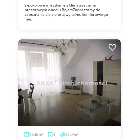
2-pokojowe mieszkanie z klimatyzacją na
prestiżowym osiedlu BojaryZapraszamy do
zapoznania się z ofertą wynajmu komfortowego
mie...
m
zł/m
71,49
4
42
2
2