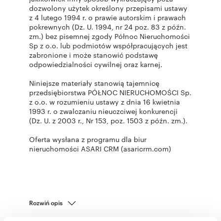
dozwolony użytek określony przepisami ustawy
z 4 lutego 1994 r. o prawie autorskim i prawach
pokrewnych (Dz. U. 1994, nr 24 poz. 83 z późn.
zm.) bez pisemnej zgody Północ Nieruchomości
Sp z o.o. lub podmiotów współpracujących jest
zabronione i może stanowić podstawę
odpowiedzialności cywilnej oraz karnej.
Niniejsze materiały stanowią tajemnicę
przedsiębiorstwa PÓŁNOC NIERUCHOMOŚCI Sp.
z o.o. w rozumieniu ustawy z dnia 16 kwietnia
1993 r. o zwalczaniu nieuczciwej konkurencji
(Dz. U. z 2003 r., Nr 153, poz. 1503 z późn. zm.).
Oferta wysłana z programu dla biur
nieruchomości ASARI CRM (asaricrm.com)
Rozwiń opis