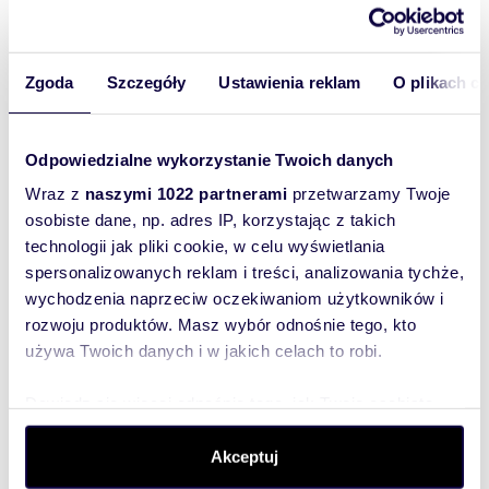
Mieszkanie:
na wynajem
Liczba
2
pokoi:
Zgoda
Szczegóły
Ustawienia reklam
O plikach c
Powierzchni
36,10 m
2
a całkowita:
Lokalizacja:
województwo:
podlaskie
powiat:
Odpowiedzialne wykorzystanie Twoich danych
Białystok
gmina:
Białystok
miejscowość:
Białystok
dzielnica:
Wraz z
naszymi 1022 partnerami
przetwarzamy Twoje
Bojary
osobiste dane, np. adres IP, korzystając z takich
Podobne oferty w tej lokalizacji
technologii jak pliki cookie, w celu wyświetlania
spersonalizowanych reklam i treści, analizowania tychże,
wychodzenia naprzeciw oczekiwaniom użytkowników i
rozwoju produktów. Masz wybór odnośnie tego, kto
używa Twoich danych i w jakich celach to robi.
Dowiedz się więcej odnośnie tego, jak Twoje osobiste
dane są przetwarzane oraz ustaw własne preferencje w
sekcji szczegółów
. W Deklaracji plików cookie możesz
Akceptuj
zmienić lub wycofać swoją zgodę w dowolnej chwili.