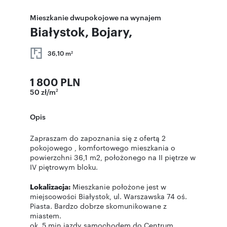
Mieszkanie dwupokojowe na wynajem
Białystok, Bojary,
36,10 m
2
1 800 PLN
50 zł/m
2
Opis
Zapraszam do zapoznania się z ofertą 2
pokojowego , komfortowego mieszkania o
powierzchni 36,1 m2, położonego na II piętrze w
IV piętrowym bloku.
Lokalizacja:
Mieszkanie położone jest w
miejscowości Białystok, ul. Warszawska 74 oś.
Piasta. Bardzo dobrze skomunikowane z
miastem.
ok. 5 min jazdy samochodem do Centrum,