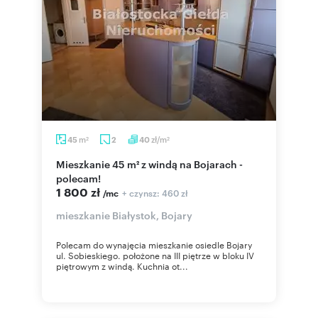
m
zł/m
45
2
40
2
2
Mieszkanie 45 m² z windą na Bojarach -
polecam!
1 800 zł
+ czynsz: 460 zł
/mc
mieszkanie Białystok, Bojary
Polecam do wynajęcia mieszkanie osiedle Bojary
ul. Sobieskiego. położone na III piętrze w bloku IV
piętrowym z windą. Kuchnia ot...