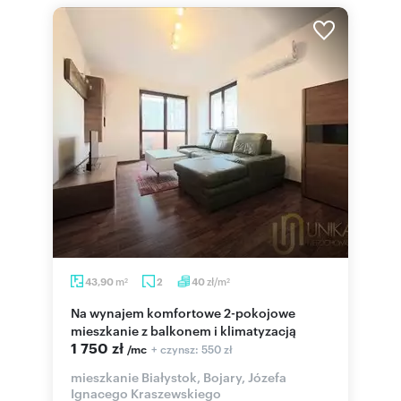
m
zł/m
43,90
2
40
2
2
Na wynajem komfortowe 2-pokojowe
mieszkanie z balkonem i klimatyzacją
1 750 zł
+ czynsz: 550 zł
/mc
mieszkanie Białystok, Bojary, Józefa
Ignacego Kraszewskiego