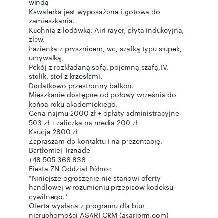
windą
Kawalerka jest wyposażona i gotowa do
zamieszkania.
Kuchnia z lodówką, AirFrayer, płyta indukcyjna,
zlew.
Łazienka z prysznicem, wc, szafką typu słupek,
umywalką,
Pokój z rozkładaną sofą, pojemną szafą,TV,
stolik, stół z krzesłami.
Dodatkowo przestronny balkon.
Mieszkanie dostępne od połowy września do
końca roku akademickiego.
Cena najmu 2000 zł + opłaty administracyjne
503 zł + zaliczka na media 200 zł
Kaucja 2800 zł
Zapraszam do kontaktu i na prezentację.
Bartłomiej Trznadel
+48 505 366 836
Fiesta ZN Oddział Północ
*Niniejsze ogłoszenie nie stanowi oferty
handlowej w rozumieniu przepisów kodeksu
cywilnego.*
Oferta wysłana z programu dla biur
nieruchomości ASARI CRM (asaricrm.com)