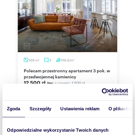
m
zł/m
105
3
119
2
2
Polecam przestronny apartament 3 pok. w
przedwojennej kamienicy
12 500 zł
+ czynsz: 1 500 zł
/mc
mieszkanie Gdańsk, Śródmieście,
Łagiewniki
APARTAMENT W PRZEDWOJENNEJ KAMIENICY
Zgoda
Szczegóły
Ustawienia reklam
O plikach c
Nietuzinkowy apartament |w pełni umeblowany |
Pełny dziennego światła | Sztukaterie | Miejs...
Odpowiedzialne wykorzystanie Twoich danych