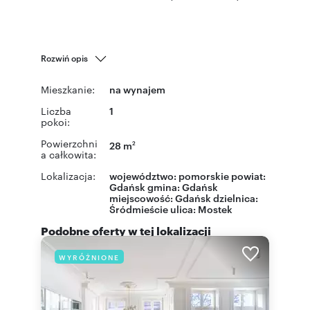
Rozwiń opis
Mieszkanie:
na wynajem
Liczba
1
pokoi:
Powierzchni
28 m
2
a całkowita:
Lokalizacja:
województwo:
pomorskie
powiat:
Gdańsk
gmina:
Gdańsk
miejscowość:
Gdańsk
dzielnica:
Śródmieście
ulica:
Mostek
Podobne oferty w tej lokalizacji
WYRÓŻNIONE