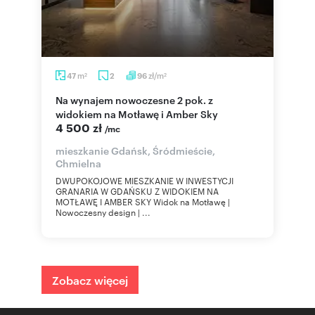
m
zł/m
47
2
96
2
2
Na wynajem nowoczesne 2 pok. z
widokiem na Motławę i Amber Sky
4 500 zł
/mc
mieszkanie Gdańsk, Śródmieście,
Chmielna
DWUPOKOJOWE MIESZKANIE W INWESTYCJI
GRANARIA W GDAŃSKU Z WIDOKIEM NA
MOTŁAWĘ I AMBER SKY Widok na Motławę |
Nowoczesny design | ...
Zobacz więcej