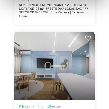
REPREZENTACYJNE MIESZKANIE Z WIDOKIEM NA
otrzymanymi od Ciebie lub uzyskanymi podczas
MOTŁAWĘ | 76 m² | PRESTIŻOWA LOKALIZACJA W
korzystania z ich usług.
SERCU GDAŃSKAWidok na Motławę | Centrum
Gdań...
m
zł/m
57,84
2
69
2
2