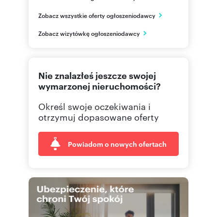
ul. Wiejska 19
Zobacz wszystkie oferty ogłoszeniodawcy
Warszawa
mazowieckie
PL
Zobacz wizytówkę ogłoszeniodawcy
482264
Pokaż telefon
Nie znalazłeś jeszcze swojej
226465
Pokaż telefon
wymarzonej nieruchomości?
Określ swoje oczekiwania i
otrzymuj dopasowane oferty
Powiadom o nowych ofertach