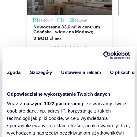
zaledwie kilka kroków od Motławy, przy ulicy
Wilczej. Krótki spacer dzieli nas od Starego
Miasta i Forum Gdańsk. Apartamentowiec to
m
zł/m
33,60
2
86
58,
2
2
wysoce funkcjonalny i nowoczesny budynek
Nowoczesne 33,6 m² w centrum
Na wynajem przestronne
wkomponowany w architekturę ulicy Rzeźnickiej
ber Sky
Gdańska - widok na Motławę
miesz
oraz Wilczej. Inwestycja łączy korzyści życia w
miejs
2 900 zł
/mc
centrum miasta z komfortem wynikającym z
4 30
kameralności położenia.
,
mieszkanie Gdańsk, Śródmieście,
Mostek
mieszk
ATUTY:
Zgoda
Szczegóły
Ustawienia reklam
O plikach c
* Wykończone materiałami i wyposażone
sprzętem wysokiej jakości
* Atrakcyjna lokalizacja
* Klimatyzacja
Wyślij
Odpowiedzialne wykorzystanie Twoich danych
* Gotowe do wprowadzenia
wiadomość
Wraz z
naszymi 1022 partnerami
przetwarzamy Twoje
osobiste dane, np. adres IP, korzystając z takich
DODATKOWE INFORMACJE:
To najlepszy
technologii jak pliki cookie, w celu wyświetlania
spersonalizowanych reklam i treści, analizowania tychże,
sposób, aby
* Dodatkowe opłaty: czynsz administracyjny +
wychodzenia naprzeciw oczekiwaniom użytkowników i
internet (ok. 1000 zł) + opłaty za media
właściciel