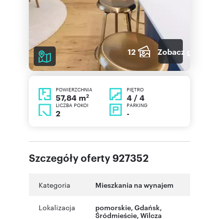
12
Zobacz galerię
POWIERZCHNIA
PIĘTRO
2
4 / 4
57,84 m
LICZBA POKOI
PARKING
2
-
Szczegóły oferty 927352
Kategoria
Mieszkania na wynajem
Lokalizacja
pomorskie
,
Gdańsk
,
Śródmieście
,
Wilcza