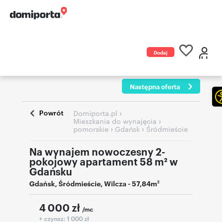
Dodaj
ogłoszenie
Następna oferta
Powrót
›
Domiporta.pl
›
Mieszkania do wynajęcia
›
›
pomorskie
Gdańsk
Śródmieście
Na wynajem nowoczesny 2-
pokojowy apartament 58 m² w
Gdańsku
Gdańsk
,
Śródmieście
,
Wilcza
- 57,84m
2
4 000
zł
/mc
+ czynsz: 1 000 zł