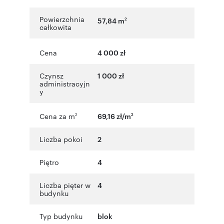
Powierzchnia
57,84 m
2
całkowita
Cena
4 000 zł
Czynsz
1 000 zł
administracyjn
y
Cena za m
69,16 zł/m
2
2
Liczba pokoi
2
Piętro
4
Liczba pięter w
4
budynku
Typ budynku
blok