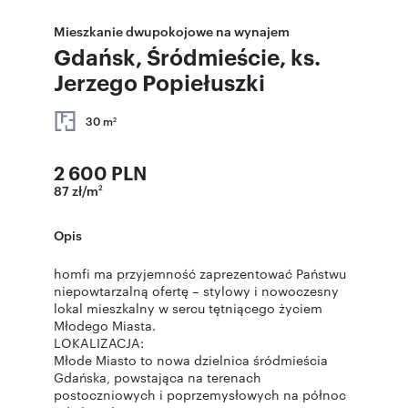
Mieszkanie dwupokojowe na wynajem
Gdańsk, Śródmieście, ks.
Jerzego Popiełuszki
30 m
2
2 600 PLN
87 zł/m
2
Opis
homfi ma przyjemność zaprezentować Państwu
niepowtarzalną ofertę – stylowy i nowoczesny
lokal mieszkalny w sercu tętniącego życiem
Młodego Miasta.
LOKALIZACJA:
Młode Miasto to nowa dzielnica śródmieścia
Gdańska, powstająca na terenach
postoczniowych i poprzemysłowych na północ