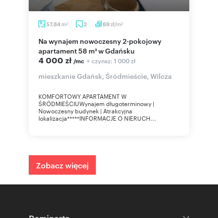
m
zł/m
57,84
2
69
2
2
Na wynajem nowoczesny 2-pokojowy
apartament 58 m² w Gdańsku
4 000 zł
+ czynsz: 1 000 zł
/mc
mieszkanie Gdańsk, Śródmieście, Wilcza
KOMFORTOWY APARTAMENT W
ŚRÓDMIEŚCIUWynajem długoterminowy |
Nowoczesny budynek | Atrakcyjna
lokalizacja*****INFORMACJE O NIERUCH...
Zobacz więcej
Domiporta