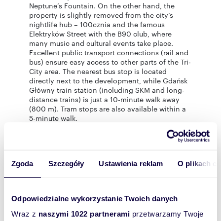
Neptune’s Fountain. On the other hand, the
property is slightly removed from the city’s
nightlife hub – 100cznia and the famous
Elektryków Street with the B90 club, where
many music and cultural events take place.
Excellent public transport connections (rail and
bus) ensure easy access to other parts of the Tri-
City area. The nearest bus stop is located
directly next to the development, while Gdańsk
Główny train station (including SKM and long-
distance trains) is just a 10-minute walk away
(800 m). Tram stops are also available within a
5-minute walk.
The central location guarantees access to a
wide range of services – both everyday
essentials (schools, kindergartens, grocery and
retail stores, pharmacies, medical facilities) and
Zgoda
Szczegóły
Ustawienia reklam
O plikach c
leisure options (cinemas, theaters, restaurants,
cafés, beauty salons, etc.). For example, the
Forum shopping center is only a 25-minute walk
(1.7 km). Additionally, just 550 meters away (an
Odpowiedzialne wykorzystanie Twoich danych
8-minute walk), you’ll find the modern FOOD
HALL “Montownia” – an ideal solution for busy
Wraz z
naszymi 1022 partnerami
przetwarzamy Twoje