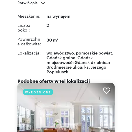
Rozwiń opis
Mieszkanie:
na wynajem
Liczba
2
pokoi:
Powierzchni
30 m
2
a całkowita:
Lokalizacja:
województwo:
pomorskie
powiat:
Gdańsk
gmina:
Gdańsk
miejscowość:
Gdańsk
dzielnica:
Śródmieście
ulica: ks. Jerzego
Popiełuszki
Podobne oferty w tej lokalizacji
WYRÓŻNIONE