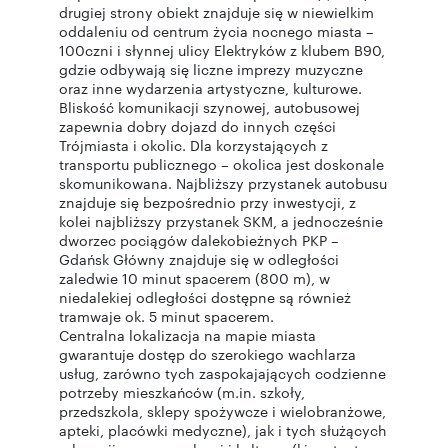
drugiej strony obiekt znajduje się w niewielkim
oddaleniu od centrum życia nocnego miasta –
100czni i słynnej ulicy Elektryków z klubem B90,
gdzie odbywają się liczne imprezy muzyczne
oraz inne wydarzenia artystyczne, kulturowe.
Bliskość komunikacji szynowej, autobusowej
zapewnia dobry dojazd do innych części
Trójmiasta i okolic. Dla korzystających z
transportu publicznego – okolica jest doskonale
skomunikowana. Najbliższy przystanek autobusu
znajduje się bezpośrednio przy inwestycji, z
kolei najbliższy przystanek SKM, a jednocześnie
dworzec pociągów dalekobieżnych PKP –
Gdańsk Główny znajduje się w odległości
zaledwie 10 minut spacerem (800 m), w
niedalekiej odległości dostępne są również
tramwaje ok. 5 minut spacerem.
Centralna lokalizacja na mapie miasta
gwarantuje dostęp do szerokiego wachlarza
usług, zarówno tych zaspokajających codzienne
potrzeby mieszkańców (m.in. szkoły,
przedszkola, sklepy spożywcze i wielobranżowe,
apteki, placówki medyczne), jak i tych służących