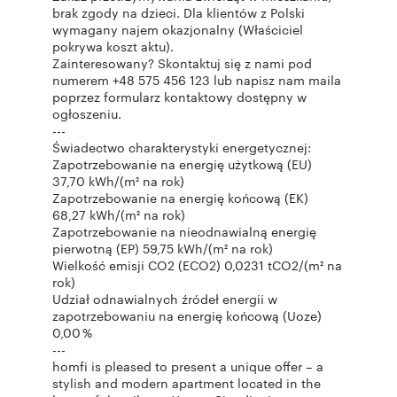
brak zgody na dzieci. Dla klientów z Polski
wymagany najem okazjonalny (Właściciel
pokrywa koszt aktu).
Zainteresowany? Skontaktuj się z nami pod
numerem +48 575 456 123 lub napisz nam maila
poprzez formularz kontaktowy dostępny w
ogłoszeniu.
---
Świadectwo charakterystyki energetycznej:
Zapotrzebowanie na energię użytkową (EU)
37,70 kWh/(m² na rok)
Zapotrzebowanie na energię końcową (EK)
68,27 kWh/(m² na rok)
Zapotrzebowanie na nieodnawialną energię
pierwotną (EP) 59,75 kWh/(m² na rok)
Wielkość emisji CO2 (ECO2) 0,0231 tCO2/(m² na
rok)
Udział odnawialnych źródeł energii w
zapotrzebowaniu na energię końcową (Uoze)
0,00 %
---
homfi is pleased to present a unique offer – a
stylish and modern apartment located in the