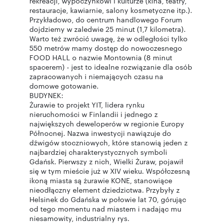
rekreacji, wypoczynkowi i kulturze (kina, teatry,
restauracje, kawiarnie, salony kosmetyczne itp.).
Przykładowo, do centrum handlowego Forum
dojdziemy w zaledwie 25 minut (1,7 kilometra).
Warto też zwrócić uwagę, że w odległości tylko
550 metrów mamy dostęp do nowoczesnego
FOOD HALL o nazwie Montownia (8 minut
spacerem) - jest to idealne rozwiązanie dla osób
zapracowanych i niemających czasu na
domowe gotowanie.
BUDYNEK:
Żurawie to projekt YIT, lidera rynku
nieruchomości w Finlandii i jednego z
największych deweloperów w regionie Europy
Północnej. Nazwa inwestycji nawiązuje do
dźwigów stoczniowych, które stanowią jeden z
najbardziej charakterystycznych symboli
Gdańsk. Pierwszy z nich, Wielki Żuraw, pojawił
się w tym mieście już w XIV wieku. Współczesną
ikoną miasta są żurawie KONE, stanowiące
nieodłączny element dziedzictwa. Przybyły z
Helsinek do Gdańska w połowie lat 70, górując
od tego momentu nad miastem i nadając mu
niesamowity, industrialny rys.