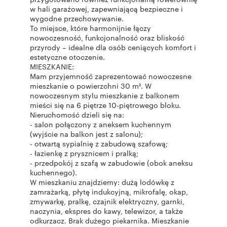
w hali garażowej, zapewniającą bezpieczne i
wygodne przechowywanie.
To miejsce, które harmonijnie łączy
nowoczesność, funkcjonalność oraz bliskość
przyrody – idealne dla osób ceniących komfort i
estetyczne otoczenie.
MIESZKANIE:
Mam przyjemność zaprezentować nowoczesne
mieszkanie o powierzchni 30 m². W
nowoczesnym stylu mieszkanie z balkonem
mieści się na 6 piętrze 10-piętrowego bloku.
Nieruchomość dzieli się na:
- salon połączony z aneksem kuchennym
(wyjście na balkon jest z salonu);
- otwartą sypialnię z zabudową szafową;
- łazienkę z prysznicem i pralką;
- przedpokój z szafą w zabudowie (obok aneksu
kuchennego).
W mieszkaniu znajdziemy: dużą lodówkę z
zamrażarką, płytę indukcyjną, mikrofalę, okap,
zmywarkę, pralkę, czajnik elektryczny, garnki,
naczynia, ekspres do kawy, telewizor, a także
odkurzacz. Brak dużego piekarnika. Mieszkanie