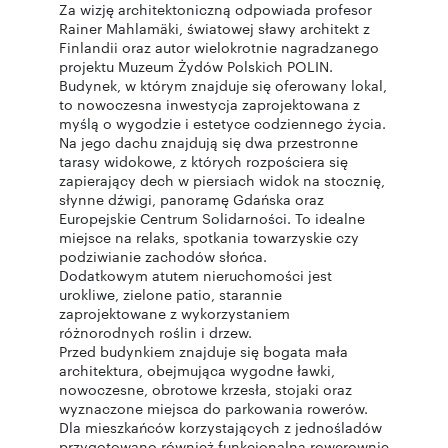
Za wizję architektoniczną odpowiada profesor
Rainer Mahlamäki, światowej sławy architekt z
Finlandii oraz autor wielokrotnie nagradzanego
projektu Muzeum Żydów Polskich POLIN.
Budynek, w którym znajduje się oferowany lokal,
to nowoczesna inwestycja zaprojektowana z
myślą o wygodzie i estetyce codziennego życia.
Na jego dachu znajdują się dwa przestronne
tarasy widokowe, z których rozpościera się
zapierający dech w piersiach widok na stocznię,
słynne dźwigi, panoramę Gdańska oraz
Europejskie Centrum Solidarności. To idealne
miejsce na relaks, spotkania towarzyskie czy
podziwianie zachodów słońca.
Dodatkowym atutem nieruchomości jest
urokliwe, zielone patio, starannie
zaprojektowane z wykorzystaniem
różnorodnych roślin i drzew.
Przed budynkiem znajduje się bogata mała
architektura, obejmująca wygodne ławki,
nowoczesne, obrotowe krzesła, stojaki oraz
wyznaczone miejsca do parkowania rowerów.
Dla mieszkańców korzystających z jednośladów
przygotowano również funkcjonalną rowerownię