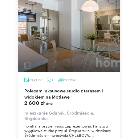
m
zł/m
31,71
1
82
2
2
Polecam luksusowe studio z tarasem i
widokiem na Motławę
2 600 zł
/mc
mieszkanie Gdańsk, Śródmieście,
Stępkarska
homfi ma przyjemność zaprezentować Państwu
wyjątkowe studio przy ul. Stępkarskiej w dzielnicy
Śródmieście - inwestycja CHLEBOVA....