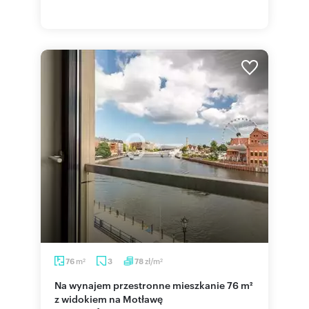
m
zł/m
76
3
78
2
2
Na wynajem przestronne mieszkanie 76 m²
z widokiem na Motławę