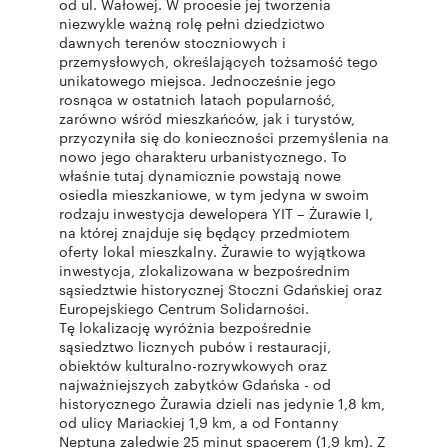
od ul. Wałowej. W procesie jej tworzenia
niezwykle ważną rolę pełni dziedzictwo
dawnych terenów stoczniowych i
przemysłowych, określających tożsamość tego
unikatowego miejsca. Jednocześnie jego
rosnąca w ostatnich latach popularność,
zarówno wśród mieszkańców, jak i turystów,
przyczyniła się do konieczności przemyślenia na
nowo jego charakteru urbanistycznego. To
właśnie tutaj dynamicznie powstają nowe
osiedla mieszkaniowe, w tym jedyna w swoim
rodzaju inwestycja dewelopera YIT – Żurawie I,
na której znajduje się będący przedmiotem
oferty lokal mieszkalny. Żurawie to wyjątkowa
inwestycja, zlokalizowana w bezpośrednim
sąsiedztwie historycznej Stoczni Gdańskiej oraz
Europejskiego Centrum Solidarności.
Tę lokalizację wyróżnia bezpośrednie
sąsiedztwo licznych pubów i restauracji,
obiektów kulturalno-rozrywkowych oraz
najważniejszych zabytków Gdańska - od
historycznego Żurawia dzieli nas jedynie 1,8 km,
od ulicy Mariackiej 1,9 km, a od Fontanny
Neptuna zaledwie 25 minut spacerem (1,9 km). Z