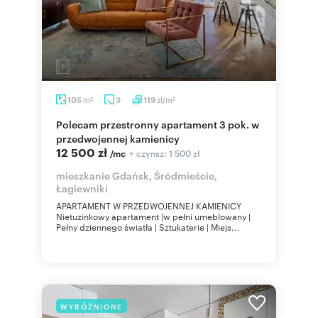
m
zł/m
105
3
119
2
2
Polecam przestronny apartament 3 pok. w
przedwojennej kamienicy
12 500 zł
+ czynsz: 1 500 zł
/mc
mieszkanie Gdańsk, Śródmieście,
Łagiewniki
APARTAMENT W PRZEDWOJENNEJ KAMIENICY
Nietuzinkowy apartament |w pełni umeblowany |
Pełny dziennego światła | Sztukaterie | Miejs...
WYRÓŻNIONE