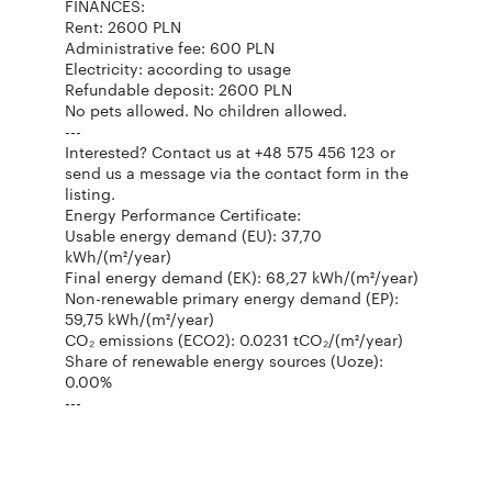
FINANCES:
Rent: 2600 PLN
Administrative fee: 600 PLN
Electricity: according to usage
Refundable deposit: 2600 PLN
No pets allowed. No children allowed.
---
Interested? Contact us at +48 575 456 123 or
send us a message via the contact form in the
listing.
Energy Performance Certificate:
Usable energy demand (EU): 37,70
kWh/(m²/year)
Final energy demand (EK): 68,27 kWh/(m²/year)
Non-renewable primary energy demand (EP):
59,75 kWh/(m²/year)
CO₂ emissions (ECO2): 0.0231 tCO₂/(m²/year)
Share of renewable energy sources (Uoze):
0.00%
---