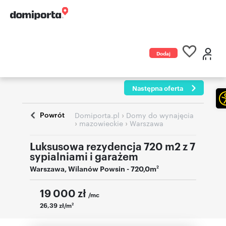
Dodaj
ogłoszenie
Następna oferta
Powrót
›
Domiporta.pl
Domy do wynajęcia
›
›
mazowieckie
Warszawa
Luksusowa rezydencja 720 m2 z 7
sypialniami i garażem
Warszawa
,
Wilanów Powsin
- 720,0m
2
19 000
zł
/mc
26,39 zł/m
2