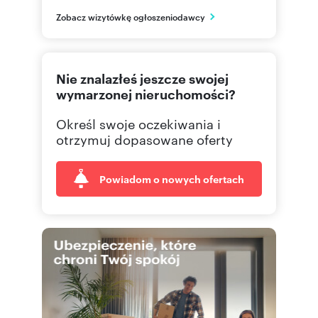
mazowieckie
PL
Zobacz wizytówkę ogłoszeniodawcy
505 06
Pokaż telefon
Nie znalazłeś jeszcze swojej
wymarzonej nieruchomości?
Określ swoje oczekiwania i
otrzymuj dopasowane oferty
Powiadom o nowych ofertach