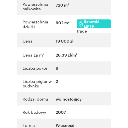
Powierzchnia
720 m
2
całkowita
Sprawdź
Powierzchnia
902 m
2
działki
MPZP
Cena
19 000 zł
Cena za m
26,39 zł/m
2
2
Liczba pokoi
9
Liczba pięter w
2
budynku
Rodzaj domu
wolnostojący
Rok budowy
2007
Forma
Własność