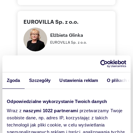
EUROVILLA Sp. z o.o.
Elżbieta
Glinka
EUROVILLA Sp. z o.o.
513 08
Pokaż telefon
Zgoda
Szczegóły
Ustawienia reklam
O plikach c
Zostaw telefon, oddzwonimy
bezpłatnie
Odpowiedzialne wykorzystanie Twoich danych
Wraz z
naszymi 1022 partnerami
przetwarzamy Twoje
Zatwierdź
osobiste dane, np. adres IP, korzystając z takich
technologii jak pliki cookie, w celu wyświetlania
spersonalizowanych reklam i treści, analizowania tychże,