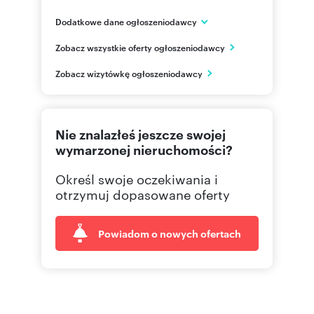
Dodatkowe dane ogłoszeniodawcy
ul. Chłodna 51
Zobacz wszystkie oferty ogłoszeniodawcy
Warszawa
mazowieckie
PL
Zobacz wizytówkę ogłoszeniodawcy
221120
Pokaż telefon
Nie znalazłeś jeszcze swojej
wymarzonej nieruchomości?
Określ swoje oczekiwania i
otrzymuj dopasowane oferty
Powiadom o nowych ofertach