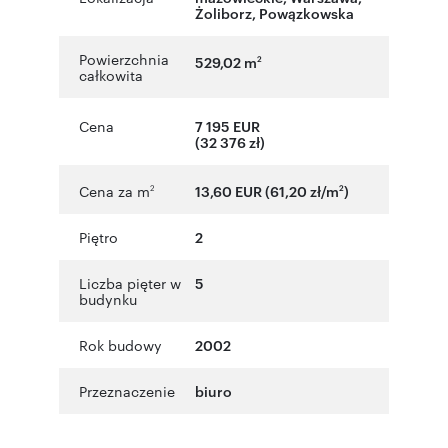
Żoliborz
,
Powązkowska
Powierzchnia
529,02 m
2
całkowita
Cena
7 195 EUR
(32 376 zł)
Cena za m
13,60 EUR (61,20 zł/m
)
2
2
Piętro
2
Liczba pięter w
5
budynku
Rok budowy
2002
Przeznaczenie
biuro