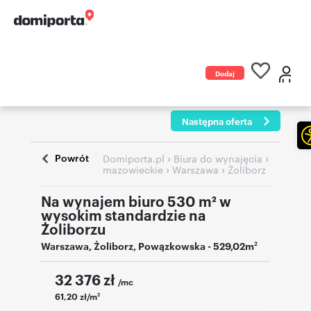
Dodaj
ogłoszenie
Następna oferta
Powrót
›
›
Domiporta.pl
Biura do wynajęcia
›
›
mazowieckie
Warszawa
Żoliborz
Na wynajem biuro 530 m² w
wysokim standardzie na
Żoliborzu
Warszawa
,
Żoliborz
,
Powązkowska
- 529,02m
2
32 376
zł
/mc
61,20 zł/m
2