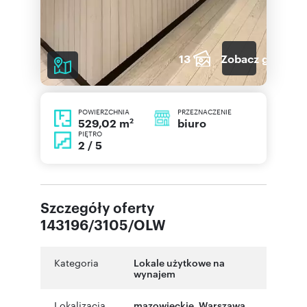
13
Zobacz galerię
POWIERZCHNIA
PRZEZNACZENIE
2
biuro
529,02 m
PIĘTRO
2 / 5
Szczegóły oferty
143196/3105/OLW
Kategoria
Lokale użytkowe na
wynajem
Lokalizacja
mazowieckie
,
Warszawa
,