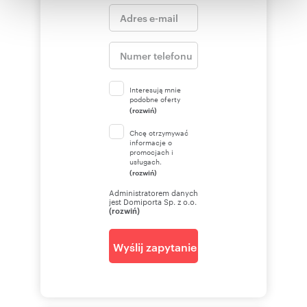
otrzymanymi od Ciebie lub uzyskanymi podczas
korzystania z ich usług.
Interesują mnie
podobne oferty
(rozwiń)
Chcę otrzymywać
informacje o
promocjach i
usługach.
(rozwiń)
Administratorem danych
jest Domiporta Sp. z o.o.
(rozwiń)
Wyślij zapytanie