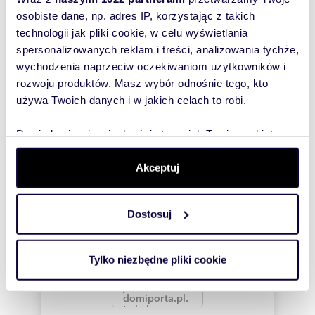
wiadomość
osobiste dane, np. adres IP, korzystając z takich
technologii jak pliki cookie, w celu wyświetlania
To najlepszy
spersonalizowanych reklam i treści, analizowania tychże,
sposób, aby
wychodzenia naprzeciw oczekiwaniom użytkowników i
właściciel
rozwoju produktów. Masz wybór odnośnie tego, kto
oferty
używa Twoich danych i w jakich celach to robi.
szybko się z
Tobą
Dowiedz się więcej odnośnie tego, jak Twoje osobiste
skontaktował!
dane są przetwarzane oraz ustaw własne preferencje w
sekcji szczegółów
. W Deklaracji plików cookie możesz
Akceptuj
zmienić lub wycofać swoją zgodę w dowolnej chwili.
Dostosuj
Wykorzystujemy pliki cookie do spersonalizowania treści
i reklam, aby oferować funkcje społecznościowe i
analizować ruch w naszej witrynie. Informacje o tym, jak
Tylko niezbędne pliki cookie
korzystasz z naszej witryny, udostępniamy partnerom
społecznościowym, reklamowym i analitycznym.
Partnerzy mogą połączyć te informacje z innymi danymi