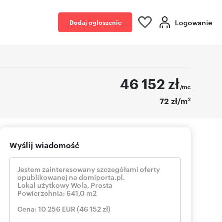
Logowanie
Dodaj ogłoszenie
46 152
zł
/mc
2
72 zł/m
Wyślij wiadomość