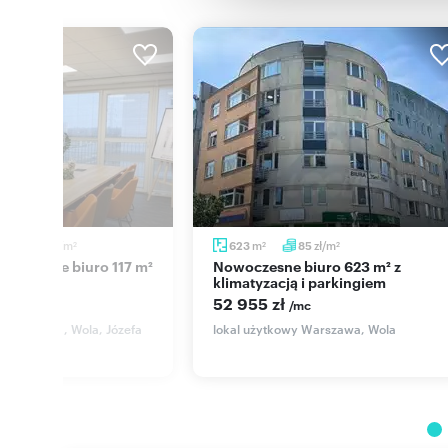
zł/m
m
zł/m
3
52
623
85
2
2
2
Nowoczesne biuro 623 m² z
rkingiem
klimatyzacją i parkingiem
52 955 zł
c
/mc
y Warszawa, Wola, Józefa
lokal użytkowy Warszawa, Wola