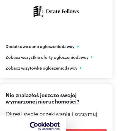
Dodatkowe dane ogłoszeniodawcy
ul. Pankiewicza 3
Zobacz wszystkie oferty ogłoszeniodawcy
Warszawa
Mazowieckie
PL
Zobacz wizytówkę ogłoszeniodawcy
22 379
Pokaż telefon
Nie znalazłeś jeszcze swojej
wymarzonej nieruchomości?
Określ swoje oczekiwania i otrzymuj
dopasowane oferty