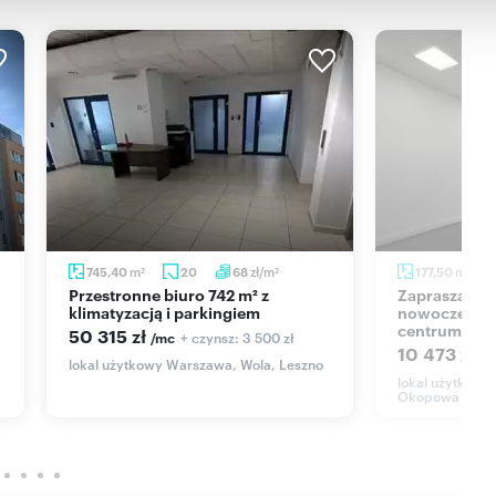
m
zł/m
m
745,40
20
68
177,50
2
2
2
Przestronne biuro 742 m² z
Zapraszam do wynajmu
klimatyzacją i parkingiem
nowoczesneg
centrum Wa
50 315 zł
+ czynsz: 3 500 zł
/mc
10 473 zł
/m
lokal użytkowy Warszawa, Wola, Leszno
lokal użytkowy
Okopowa