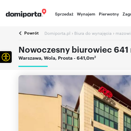
Sprzedaż
Wynajem
Pierwotny
Zag
Powrót
›
›
Domiporta.pl
Biura do wynajęcia
mazowi
Nowoczesny biurowiec 641 m
Otwórz pasek narzędzi
2
Warszawa
,
Wola
,
Prosta
- 641,0m