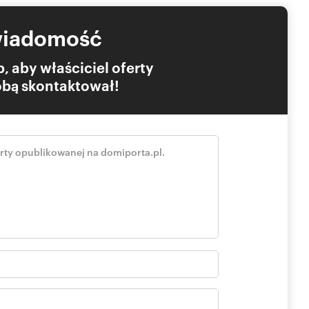
wiadomość
, aby właściciel oferty
Tobą skontaktował!