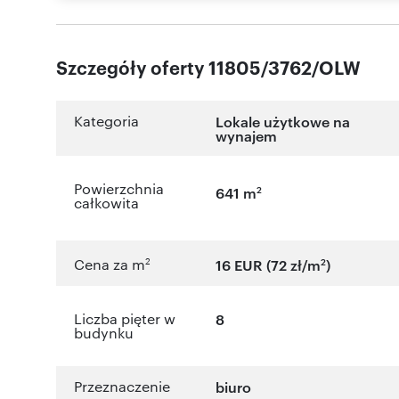
Szczegóły oferty 11805/3762/OLW
Kategoria
Lokale użytkowe na
wynajem
Powierzchnia
2
641 m
całkowita
2
2
Cena za m
16 EUR (72 zł/m
)
Liczba pięter w
8
budynku
Przeznaczenie
biuro