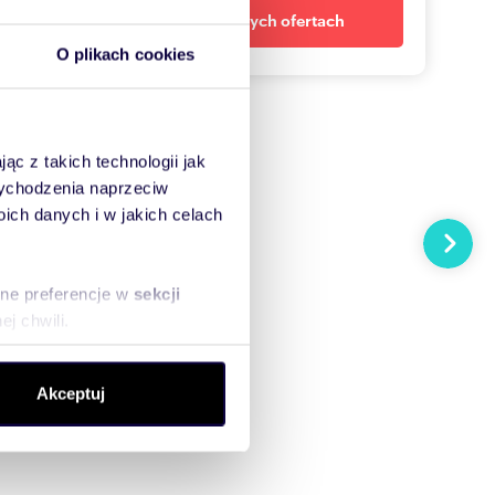
Powiadom o nowych ofertach
O plikach cookies
ąc z takich technologii jak
 wychodzenia naprzeciw
ch danych i w jakich celach
Następn
sne preferencje w
sekcji
j chwili.
ołecznościowe i analizować
Akceptuj
artnerom społecznościowym,
anymi od Ciebie lub