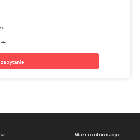
ch.
zwiń)
j zapytanie
ia
Ważne informacje