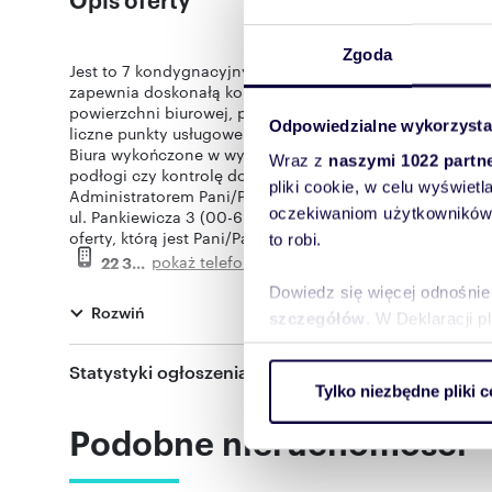
Zgoda
Jest to 7 kondygnacyjny budynek biurowy zlokalizowany n
zapewnia doskonałą komunikację środkami transportu p
powierzchni biurowej, parking podziemny i naziemny or
Odpowiedzialne wykorzysta
liczne punkty usługowe - restauracje, sklepy, banki itp.
Biura wykończone w wysokim standardzie oferują klimaty
Wraz z
naszymi 1022 partn
podłogi czy kontrolę dostępu, zapewniając swoim naje
pliki cookie, w celu wyświet
Administratorem Pani/Pana danych jest Estate Fellows S
oczekiwaniom użytkowników i
ul. Pankiewicza 3 (00-696), która przetwarza powyższe d
oferty, którą jest Pani/Pan zainteresowany. Więcej infor
to robi.
pokaż telefon
.
22 3
Niniejsza publikacja nie jest ofertą w rozumieniu prawa
Dowiedz się więcej odnośnie
Oferta wysłana z programu dla biur nieruchomości ASAR
Rozwiń
szczegółów
. W Deklaracji 
Statystyki ogłoszenia:
Wykorzystujemy pliki cookie 
Tylko niezbędne pliki c
ruch w naszej witrynie. Inf
Numer oferty: 11805/3762/OLW
reklamowym i analitycznym. 
Podobne nieruchomości
uzyskanymi podczas korzysta