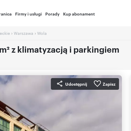
ranica
Firmy i usługi
Porady
Kup abonament
›
›
eckie
Warszawa
Wola
² z klimatyzacją i parkingiem
Udostępnij
Zapisz