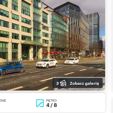
3
Zobacz galerię
ENIE
PIĘTRO
4 / 8