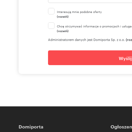
Interesują mnie podobne oferty
(rozwiń)
Chcę otrzymywać informacje o promocjach i usługa
(rozwiń)
Administratorem danych jest Domiporta Sp. z o.o.
(ro
Wyśli
Domiporta
Ogłoszen