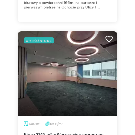
biurowy o powierzchni 166m, na parterze i
pierwszym piętrze na Ochocie przy Ulicy T...
WYRÓŻNIONE
m
zł/m
600
62
2
2
Biuro 2145 m² w Warszawie - zapraszam