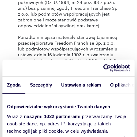
pokrewnych (Dz. U. 1994, nr 24 poz. 83 z późn.
zm.) bez pisemnej zgody Freedom Franchise Sp.
z o.o. lub podmiotów współpracujących jest
zabronione i może stanowić podstawę
odpowiedzialności cywilnej oraz karnej.
Ponadto niniejsze materiały stanowią tajemnicę
przedsiębiorstwa Freedom Franchise Sp. z o.o.
lub podmiotów współpracujących w rozumieniu
ustawy z dnia 16 kwietnia 1993 r. o zwalczaniu
nieuczciwej konkurencji (Dz. U. z 2003 r., Nr 153,
poz. 1503 z późn. zm.). Niniejsze ogłoszenie nie
stanowi oferty w rozumieniu Kodeksu
Cywilnego, lecz ma charakter informacyjny."
Zgoda
Szczegóły
Ustawienia reklam
O plikach c
Oferta wysłana z programu dla biur
nieruchomości ASARI CRM (asaricrm.com)
Odpowiedzialne wykorzystanie Twoich danych
Wraz z
naszymi 1022 partnerami
przetwarzamy Twoje
osobiste dane, np. adres IP, korzystając z takich
Rozwiń opis
technologii jak pliki cookie, w celu wyświetlania