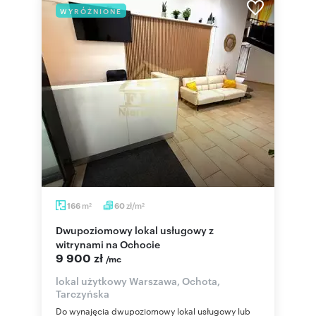
WYRÓŻNIONE
m
zł/m
166
60
2
2
Dwupoziomowy lokal usługowy z
witrynami na Ochocie
9 900 zł
/mc
lokal użytkowy Warszawa, Ochota,
Tarczyńska
Do wynajęcia dwupoziomowy lokal usługowy lub