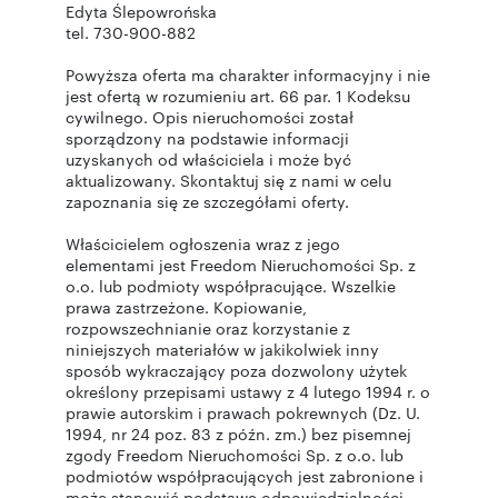
Edyta Ślepowrońska
tel. 730-900-882
Powyższa oferta ma charakter informacyjny i nie
jest ofertą w rozumieniu art. 66 par. 1 Kodeksu
cywilnego. Opis nieruchomości został
sporządzony na podstawie informacji
uzyskanych od właściciela i może być
aktualizowany. Skontaktuj się z nami w celu
zapoznania się ze szczegółami oferty.
Właścicielem ogłoszenia wraz z jego
elementami jest Freedom Nieruchomości Sp. z
o.o. lub podmioty współpracujące. Wszelkie
prawa zastrzeżone. Kopiowanie,
rozpowszechnianie oraz korzystanie z
niniejszych materiałów w jakikolwiek inny
sposób wykraczający poza dozwolony użytek
określony przepisami ustawy z 4 lutego 1994 r. o
prawie autorskim i prawach pokrewnych (Dz. U.
1994, nr 24 poz. 83 z późn. zm.) bez pisemnej
zgody Freedom Nieruchomości Sp. z o.o. lub
podmiotów współpracujących jest zabronione i
może stanowić podstawę odpowiedzialności