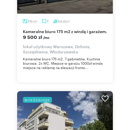
m
zł/m
175
7
54
2
2
Kameralne biuro 175 m2 z windą i garażem.
9 500 zł
/mc
lokal użytkowy Warszawa, Ochota,
Szczęśliwice, Włodarzewska
Kameralne biuro 175 m2, 7 gabinetów, Kuchnia
biurowa, 2x WC, Miejsce w garażu 1000zł winda
miejsce na reklamę na elewacji fronto...
WYRÓŻNIONE