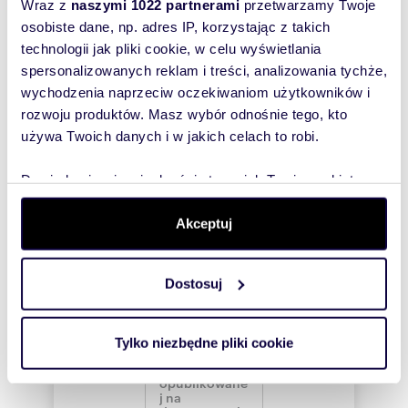
Wyślij
Wraz z
naszymi 1022 partnerami
przetwarzamy Twoje
osobiste dane, np. adres IP, korzystając z takich
wiadomość
technologii jak pliki cookie, w celu wyświetlania
spersonalizowanych reklam i treści, analizowania tychże,
To najlepszy
wychodzenia naprzeciw oczekiwaniom użytkowników i
sposób, aby
rozwoju produktów. Masz wybór odnośnie tego, kto
właściciel
używa Twoich danych i w jakich celach to robi.
oferty
szybko się z
Dowiedz się więcej odnośnie tego, jak Twoje osobiste
Tobą
dane są przetwarzane oraz ustaw własne preferencje w
skontaktował!
sekcji szczegółów
. W Deklaracji plików cookie możesz
Akceptuj
zmienić lub wycofać swoją zgodę w dowolnej chwili.
Dostosuj
Wykorzystujemy pliki cookie do spersonalizowania treści
i reklam, aby oferować funkcje społecznościowe i
analizować ruch w naszej witrynie. Informacje o tym, jak
Tylko niezbędne pliki cookie
korzystasz z naszej witryny, udostępniamy partnerom
społecznościowym, reklamowym i analitycznym.
Partnerzy mogą połączyć te informacje z innymi danymi