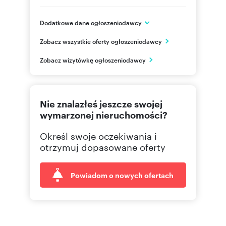
Dodatkowe dane ogłoszeniodawcy
ul. Pankiewicza 3
Zobacz wszystkie oferty ogłoszeniodawcy
Warszawa
Mazowieckie
PL
Zobacz wizytówkę ogłoszeniodawcy
22 379
Pokaż telefon
Nie znalazłeś jeszcze swojej
wymarzonej nieruchomości?
Określ swoje oczekiwania i
otrzymuj dopasowane oferty
Powiadom o nowych ofertach