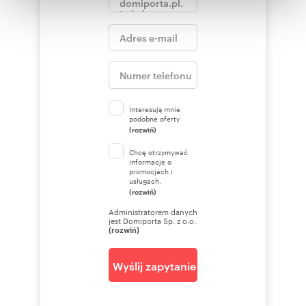
otrzymanymi od Ciebie lub uzyskanymi podczas
korzystania z ich usług.
Interesują mnie
podobne oferty
(rozwiń)
Chcę otrzymywać
informacje o
promocjach i
usługach.
(rozwiń)
Administratorem danych
jest Domiporta Sp. z o.o.
(rozwiń)
Wyślij zapytanie