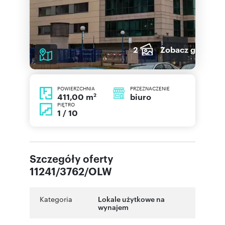
2
Zobacz galerię
POWIERZCHNIA
PRZEZNACZENIE
2
biuro
411,00 m
PIĘTRO
1 / 10
Szczegóły oferty
11241/3762/OLW
Kategoria
Lokale użytkowe na
wynajem