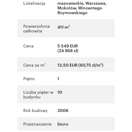
Lokalizacja
mazowieckie
,
Warszawa
,
Mokotów
,
Wincentego
Rzymowskiego
Powierzchnia
411 m
2
całkowita
Cena
5 549 EUR
(24 968 zł)
Cena za m
13,50 EUR (60,75 zł/m
)
2
2
Piętro
1
Liczba pięter w
10
budynku
Rok budowy
2006
Przeznaczenie
biuro