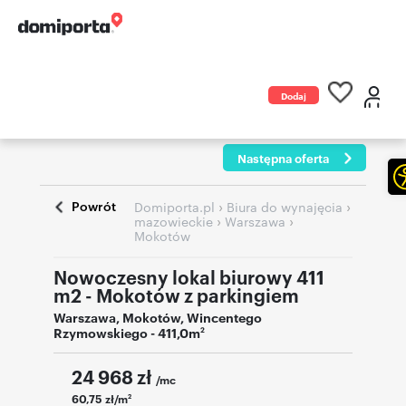
Dodaj
ogłoszenie
Następna oferta
Powrót
›
›
Domiporta.pl
Biura do wynajęcia
›
›
mazowieckie
Warszawa
Mokotów
Nowoczesny lokal biurowy 411
m2 - Mokotów z parkingiem
Warszawa
,
Mokotów
,
Wincentego
Rzymowskiego
- 411,0m
2
24 968
zł
/mc
60,75 zł/m
2