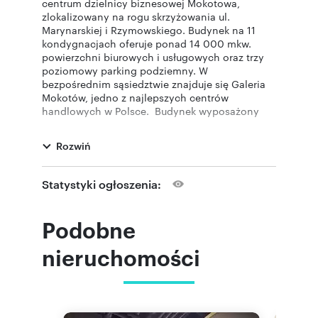
centrum dzielnicy biznesowej Mokotowa,
zlokalizowany na rogu skrzyżowania ul.
Marynarskiej i Rzymowskiego. Budynek na 11
kondygnacjach oferuje ponad 14 000 mkw.
powierzchni biurowych i usługowych oraz trzy
poziomowy parking podziemny. W
bezpośrednim sąsiedztwie znajduje się Galeria
Mokotów, jedno z najlepszych centrów
handlowych w Polsce. Budynek wyposażony
jest we wszelkie udogodnienia techniczne
stanowiące standard dla tej klasy: klimatyzacja,
Rozwiń
otwierane okna, podwieszane sufity, sieć
komputerowa, okablowanie elektryczne,
telefoniczne, etc. Pod względem
Statystyki ogłoszenia:
bezpieczeństwa nieruchomość posiada kontrolę
dostępu, ochronę, monitoring, recepcje, czujniki
dymu, etc.
Podobne
Administratorem Pani/Pana danych jest Estate
Fellows Spółka z ograniczoną
nieruchomości
odpowiedzialnością sp. k. w Warszawie ul.
Pankiewicza 3 (00-696), która przetwarza
powyższe dane osobowe w celu udzielenie
wszelkiej informacji na temat oferty, którą jest
Pani/Pan zainteresowany. Więcej informacji na