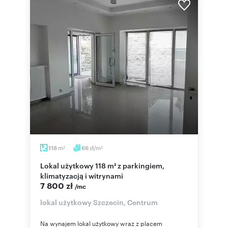
m
zł/m
118
66
2
2
Lokal użytkowy 118 m² z parkingiem,
klimatyzacją i witrynami
7 800 zł
/mc
lokal użytkowy Szczecin, Centrum
Na wynajem lokal użytkowy wraz z placem