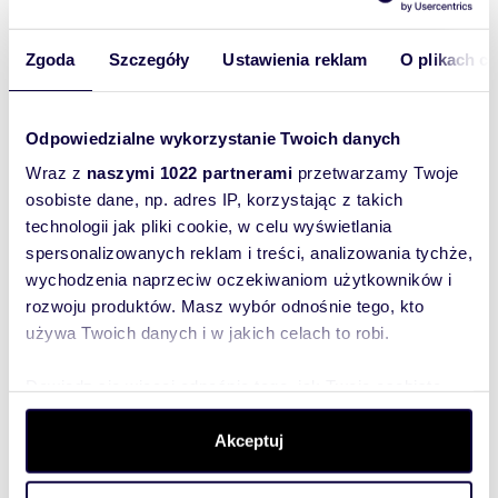
Zgoda
Szczegóły
Ustawienia reklam
O plikach c
m
zł/m
77,86
6
39
2
2
Przestronny lokal biurowo-usługowy 78 m²
w centrum Szczecina polecam!
Odpowiedzialne wykorzystanie Twoich danych
3 000 zł
/mc
Wraz z
naszymi 1022 partnerami
przetwarzamy Twoje
lokal użytkowy Szczecin, Centrum, gen.
Ludomiła Rayskiego
osobiste dane, np. adres IP, korzystając z takich
Lokal biurowo-usługowy o powierzchni 77,86 m2
technologii jak pliki cookie, w celu wyświetlania
położony na parterze kamienicy przy ulicy
spersonalizowanych reklam i treści, analizowania tychże,
Rayskiego (pomiedzy Placem Zamenhoffa a ...
wychodzenia naprzeciw oczekiwaniom użytkowników i
rozwoju produktów. Masz wybór odnośnie tego, kto
używa Twoich danych i w jakich celach to robi.
Dowiedz się więcej odnośnie tego, jak Twoje osobiste
dane są przetwarzane oraz ustaw własne preferencje w
sekcji szczegółów
. W Deklaracji plików cookie możesz
Akceptuj
zmienić lub wycofać swoją zgodę w dowolnej chwili.