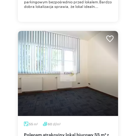
parkingowym bezpośrednio przed lokalem.Bardzo
dobra lokalizacja sprawia, że lokal idealn...
m
zł/m
55
60
2
2
Polecam atrakcyjny lokal biurowy 55 m² z