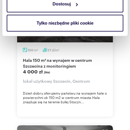
Dostosuj
Wykorzystujemy pliki cookie do spersonalizowania treści
i reklam, aby oferować funkcje społecznościowe i
analizować ruch w naszej witrynie. Informacje o tym, jak
Tylko niezbędne pliki cookie
korzystasz z naszej witryny, udostępniamy partnerom
społecznościowym, reklamowym i analitycznym.
Partnerzy mogą połączyć te informacje z innymi danymi
otrzymanymi od Ciebie lub uzyskanymi podczas
m
zł/m
150
27
2
2
korzystania z ich usług.
Hala 150 m² na wynajem w centrum
Szczecina z monitoringiem
4 000 zł
/mc
lokal użytkowy Szczecin, Centrum
Dzień dobry,oferujemy państwu na wynajem hale o
powierzchni ok 150 m2 w centrum miasta.Hala
znajduje się na terenie byłej Stoczn...