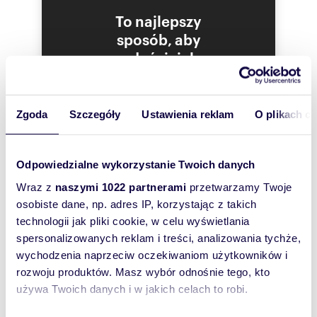
są płytki. Specjalne przysufitowe oświetlenie
To najlepszy
biurowe. Dodatkowym atutem lokalu są
zamontowane lampy awaryjne i tabliczki BHP
sposób, aby
(znaki bezpieczeństwa- niezbędne do
właściciel
prowadzenia działalności np. w szkolnictwie).
oferty
Istnieje możliwość PODZIAŁU LOKALU na dwa
szybko się z
mniejsze - o pow. około 140 m2 i 67 m2 lub
Tobą
Zgoda
Szczegóły
Ustawienia reklam
O plikach c
dostosowania lokalu wg potrzeb nowego
skontaktował!
właściciela - patrz załączony RZUT A i B.
Lokal jest przestronny, jasny, idealny pod
Odpowiedzialne wykorzystanie Twoich danych
działalności takie jak: szkoła językowa,
kancelaria prawna, prywatne gabinety lekarskie,
Wraz z
naszymi 1022 partnerami
przetwarzamy Twoje
księgowość, gabinety kosmetyczne a nawet
osobiste dane, np. adres IP, korzystając z takich
prywatny żłobek.
technologii jak pliki cookie, w celu wyświetlania
Koszt: 7700 PLN netto/mc tj. 9471 PLn brutto z
spersonalizowanych reklam i treści, analizowania tychże,
VAT 23%. Czynsz administracyjny wynosi około
wychodzenia naprzeciw oczekiwaniom użytkowników i
480 PLN osoby (zawiera zaliczkę na wodę,
rozwoju produktów. Masz wybór odnośnie tego, kto
utrzymanie części wspólnych) + gaz i prąd wg
używa Twoich danych i w jakich celach to robi.
licznika.
Kaucja dwumiesięczna.