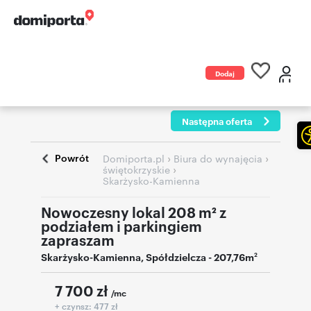
Dodaj
ogłoszenie
Następna oferta
Powrót
›
›
Domiporta.pl
Biura do wynajęcia
›
świętokrzyskie
Skarżysko-Kamienna
Nowoczesny lokal 208 m² z
podziałem i parkingiem
zapraszam
Skarżysko-Kamienna
,
Spółdzielcza
- 207,76m
2
7 700
zł
/mc
+ czynsz: 477 zł