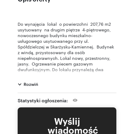
Do wynajęcia lokal o powierzchni 207,76 m2
usytuowany na drugim piętrze 4-piętrowego,
nowoczesnego budynku mieszkalno-
usługowego usytuowanego przy ul.
Spółdzielczej w Skarżysku-Kamiennej. Budynek
z windą, przystosowany dla osób
niepełnosprawnych. Lokal nowy, przestronny,
jasny. Ogrzewanie piecem gazowym
dwufunkcyjnym. Do lokalu przynależą dwa
miejsca parkingowe w cenie ofertowej.
Rozwiń
Lokal składa się z 7 niezależnych od siebie
pokoi, plus pomieszczenia posiadające
przyłącza wodno-kanalizacyjne: 2 łazienki, 2
Statystyki ogłoszenia:
kuchnie, 2 pomieszczenia gospodarcze ( RZUT
A ). Lokal jest gotowy do prowadzenia
działalności. Ściany są otynkowane i
Wyślij
pomalowane na biało, zamontowane drzwi w
każdym pomieszczeniu. Na podłodze położone
wiadomość
są dobrej jakości panele. W łazienkach położone