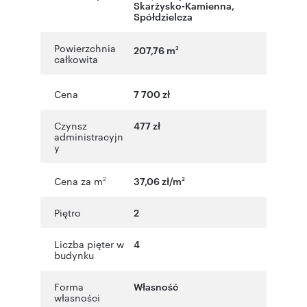
Skarżysko-Kamienna
,
Spółdzielcza
Powierzchnia
207,76 m
2
całkowita
Cena
7 700 zł
Czynsz
477 zł
administracyjn
y
Cena za m
37,06 zł/m
2
2
Piętro
2
Liczba pięter w
4
budynku
Forma
Własność
własności