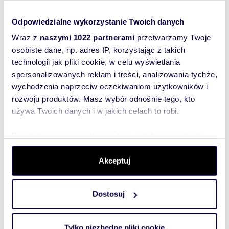
Odpowiedzialne wykorzystanie Twoich danych
516 44
Pokaż telefon
Wraz z
naszymi 1022 partnerami
przetwarzamy Twoje
osobiste dane, np. adres IP, korzystając z takich
technologii jak pliki cookie, w celu wyświetlania
Zostaw telefon, oddzwonimy
spersonalizowanych reklam i treści, analizowania tychże,
bezpłatnie
wychodzenia naprzeciw oczekiwaniom użytkowników i
rozwoju produktów. Masz wybór odnośnie tego, kto
Zatwierdź
używa Twoich danych i w jakich celach to robi.
Dowiedz się więcej odnośnie tego, jak Twoje osobiste
dane są przetwarzane oraz ustaw własne preferencje w
sekcji szczegółów
. W Deklaracji plików cookie możesz
Akceptuj
zmienić lub wycofać swoją zgodę w dowolnej chwili.
Dostosuj
Wykorzystujemy pliki cookie do spersonalizowania treści
Informacje o ogłoszeniodawcy
i reklam, aby oferować funkcje społecznościowe i
PROHOUSE Biuro Obrotu
analizować ruch w naszej witrynie. Informacje o tym, jak
Nieruchomościami
Tylko niezbędne pliki cookie