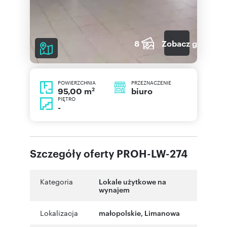
8
Zobacz galerię
POWIERZCHNIA
PRZEZNACZENIE
2
biuro
95,00 m
PIĘTRO
-
Szczegóły oferty PROH-LW-274
Kategoria
Lokale użytkowe na
wynajem
Lokalizacja
małopolskie
,
Limanowa