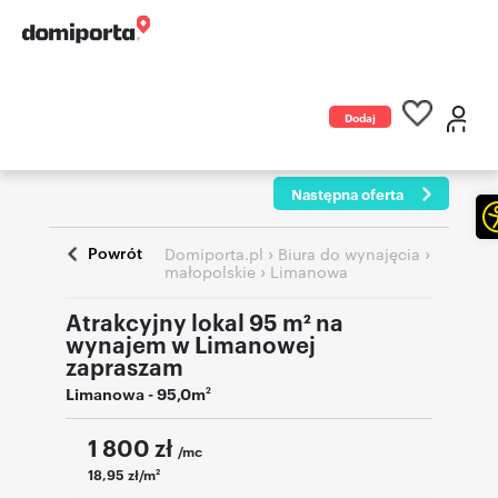
Dodaj
ogłoszenie
Następna oferta
Powrót
›
›
Domiporta.pl
Biura do wynajęcia
›
małopolskie
Limanowa
Atrakcyjny lokal 95 m² na
wynajem w Limanowej
zapraszam
Limanowa
- 95,0m
2
1 800
zł
/mc
18,95 zł/m
2