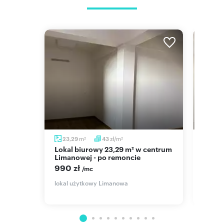
m
zł/m
23,29
43
48,
2
2
Lokal biurowy 23,29 m² w centrum
Lokal użytkowy 48,3 m² w centrum
Limanowej - po remoncie
Liman
990 zł
2 00
/mc
nowa,
lokal użytkowy Limanowa
lokal 