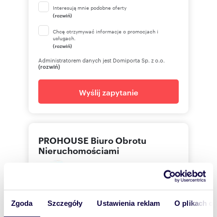
Interesują mnie podobne oferty
(rozwiń)
Chcę otrzymywać informacje o promocjach i
usługach.
(rozwiń)
Administratorem danych jest Domiporta Sp. z o.o.
(rozwiń)
Wyślij zapytanie
PROHOUSE Biuro Obrotu
Nieruchomościami
Jolanta
Jędrzejek
Zgoda
Szczegóły
Ustawienia reklam
O plikach c
PROHOUSE Biuro Obrotu Nieruchomościami