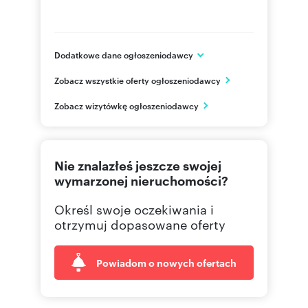
Dodatkowe dane ogłoszeniodawcy
ul.Kozia 3a /1
Zobacz wszystkie oferty ogłoszeniodawcy
Kielce
świętokrzyskie
PL
Zobacz wizytówkę ogłoszeniodawcy
692024
Pokaż telefon
Nie znalazłeś jeszcze swojej
wymarzonej nieruchomości?
Określ swoje oczekiwania i
otrzymuj dopasowane oferty
Powiadom o nowych ofertach