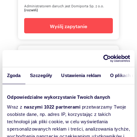
PROPERCO sp. z o.o. sp.k
Administratorem danych jest Domiporta Sp. z o.o.
ul. Kozia 3a/1
(rozwiń)
25-514 Kielce
pokaż telefon
tel. kom:
+48 6
Wyślij zapytanie
https://www.properco.pl/
Biuro Nieruchomości
Numer oferty: PRP-LW-75539
PROPERCO
Zgoda
Szczegóły
Ustawienia reklam
O plikach c
Jacek
Kotlarz
Biuro Nieruchomości PROPERCO
Odpowiedzialne wykorzystanie Twoich danych
+48 41
Pokaż telefon
Wraz z
naszymi 1022 partnerami
przetwarzamy Twoje
osobiste dane, np. adres IP, korzystając z takich
technologii jak pliki cookie, w celu wyświetlania
+48 88
Pokaż telefon
spersonalizowanych reklam i treści, analizowania tychże,
wychodzenia naprzeciw oczekiwaniom użytkowników i