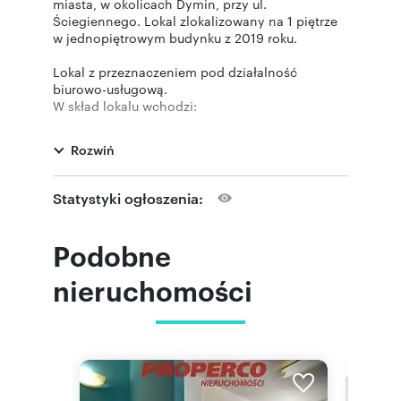
miasta, w okolicach Dymin, przy ul.
Ściegiennego. Lokal zlokalizowany na 1 piętrze
w jednopiętrowym budynku z 2019 roku.
Lokal z przeznaczeniem pod działalność
biurowo-usługową.
W skład lokalu wchodzi:
- sala sprzedaży open space,
-aneks kuchenny/ pom. socjalne,
Rozwiń
- toaleta
Zamontowana klimatyzacja, ogrzewanie
Statystyki ogłoszenia:
podłogowe, w budynku zamontowany
światłowód.
Lokal w bardzo dobrym stanie, gotowy do
Podobne
wprowadzenia i rozpoczęcia działalności;
znajduje się na ogrodzonym terenie, posesja
nieruchomości
monitorowana, z alarmem.
Nieruchomość położona jest na obrzeżach
miasta, ok. 8 km od centrum, przy drodze
krajowej nr 73, kierunek Busko-Zdrój, Tarnów,
Rzeszów.
W cenie czynszu ogrzewanie lokalu.