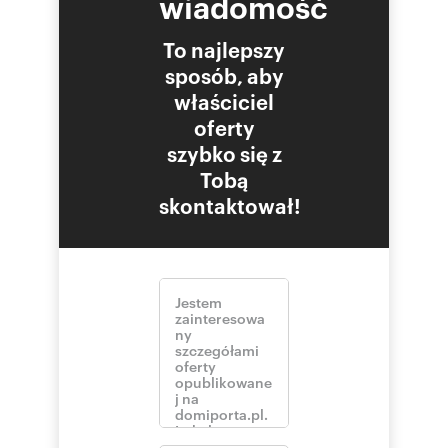
wiadomość
The layout includes:
To najlepszy
sposób, aby
open-space sales area,
właściciel
oferty
kitchenette/social room,
szybko się z
Tobą
toilet.
skontaktował!
The premises are equipped with air
conditioning, underfloor heating, and fiber-
optic internet. The property is in very good
condition, ready to move in and start
operations. It is located on a fenced, monitored
property with an alarm system.
The building is situated on the outskirts of the
city, approx. 8 km from the center, along
national road No. 73 (direction Busko-Zdrój,
Tarnów, Rzeszów).
Heating costs are included in the rent.
Maintenance costs: rent 6700 PLN net (8241