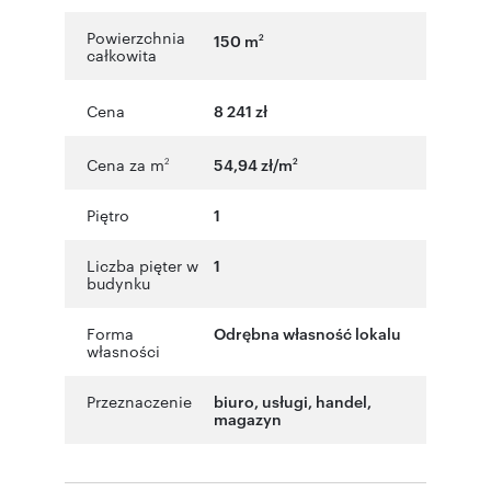
Powierzchnia
150 m
2
całkowita
Cena
8 241 zł
Cena za m
54,94 zł/m
2
2
Piętro
1
Liczba pięter w
1
budynku
Forma
Odrębna własność lokalu
własności
Przeznaczenie
biuro
,
usługi
,
handel
,
magazyn