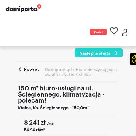
Dodaj
ogłoszenie
Następna oferta
Powrót
›
›
Domiporta.pl
Biura do wynajęcia
›
świętokrzyskie
Kielce
150 m² biuro-usługi na ul.
Ściegiennego, klimatyzacja -
polecam!
Kielce
,
Ks. Ściegiennego
- 150,0m
2
8 241
zł
/mc
54,94 zł/m
2