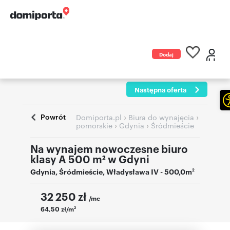
Dodaj
ogłoszenie
Następna oferta
Powrót
›
›
Domiporta.pl
Biura do wynajęcia
›
›
pomorskie
Gdynia
Śródmieście
Na wynajem nowoczesne biuro
klasy A 500 m² w Gdyni
Gdynia
,
Śródmieście
,
Władysława IV
- 500,0m
2
32 250
zł
/mc
64,50 zł/m
2