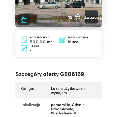
12
Zobacz galerię
POWIERZCHNIA
PRZEZNACZENIE
2
biuro
500,00 m
PIĘTRO
-
Szczegóły oferty GB06169
Kategoria
Lokale użytkowe na
wynajem
Lokalizacja
pomorskie
,
Gdynia
,
Śródmieście
,
Władysława IV