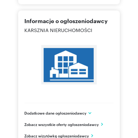
Informacje o ogłoszeniodawcy
KARSZNIA NIERUCHOMOŚCI
Dodatkowe dane ogłoszeniodawcy
ul. Świętojańska 43/23
Zobacz wszystkie oferty ogłoszeniodawcy
Gdynia
pomorskie
PL
Zobacz wizytówkę ogłoszeniodawcy