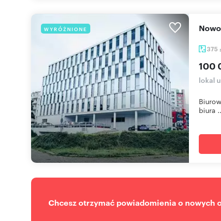
Now
WYRÓŻNIONE
375
100 
lokal 
Biurow
biura ..
Chcesz otrzymać powiadomienia o nowych of