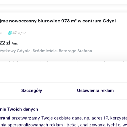
ajmę nowoczesny biurowiec 973 m² w centrum Gdyni
m
47
zł/m
2
2
22 zł
/mc
użytkowy Gdynia, Śródmieście, Batorego Stefana
iec zlokalizowany w ścisłym centrum Gdyni.Bezpośrednie sąsiedz
nomia, pu...
Więcej
Skontaktuj się
Szczegóły
Ustawienia reklam
nie Twoich danych
wynajem nowoczesne biuro klasy A 500 m² w Gdyni
erami
przetwarzamy Twoje osobiste dane, np. adres IP, korzystaj
lania spersonalizowanych reklam i treści, analizowania tychże,
m
65
zł/m
2
2