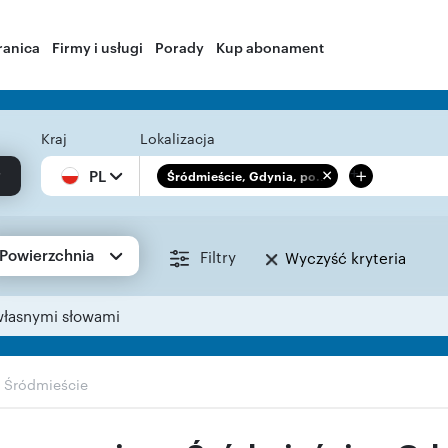
ranica
Firmy i usługi
Porady
Kup abonament
Kraj
Lokalizacja
+
PL
Śródmieście, Gdynia, po...
Powierzchnia
Filtry
Wyczyść kryteria
własnymi słowami
›
Śródmieście