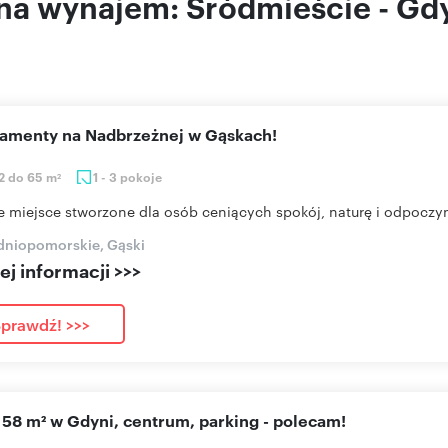
na wynajem: Śródmieście - Gd
rtamenty na Nadbrzeżnej w Gąskach!
2 do 65 m
1 - 3 pokoje
2
e miejsce stworzone dla osób ceniących spokój, naturę i odpoczyn
dniopomorskie, Gąski
j informacji >>>
prawdź! >>>
o 58 m² w Gdyni, centrum, parking - polecam!