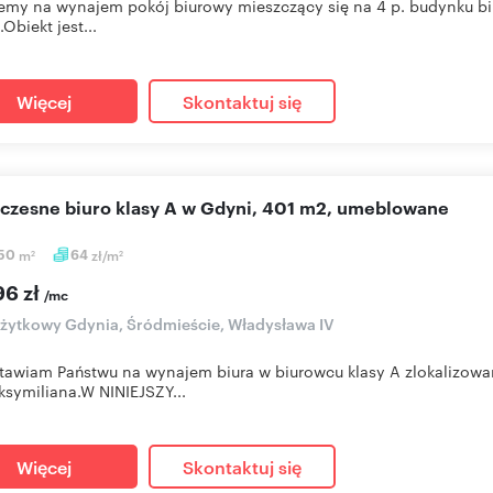
emy na wynajem pokój biurowy mieszczący się na 4 p. budynku b
Obiekt jest...
Więcej
Skontaktuj się
oczesne biuro klasy A w Gdyni, 401 m2, umeblowane
,50
m
64
zł/m
2
2
96 zł
/mc
użytkowy Gdynia, Śródmieście, Władysława IV
tawiam Państwu na wynajem biura w biurowcu klasy A zlokalizow
symiliana.W NINIEJSZY...
Więcej
Skontaktuj się