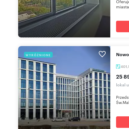
Oferuj
miasta.
Now
WYRÓŻNIONE
401
25 8
lokal 
Przeds
Św.Mak