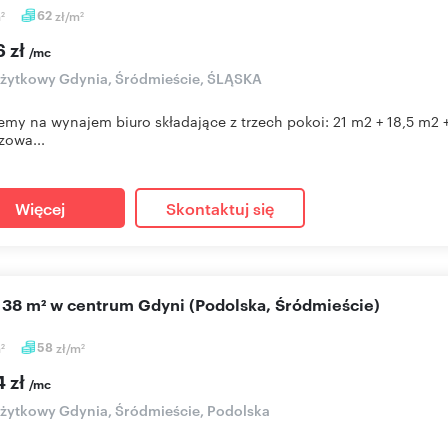
m
62
zł/m
2
2
6 zł
/mc
użytkowy Gdynia, Śródmieście, ŚLĄSKA
emy na wynajem biuro składające z trzech pokoi: 21 m2 + 18,5 m2 +
zowa...
Więcej
Skontaktuj się
o 38 m² w centrum Gdyni (Podolska, Śródmieście)
m
58
zł/m
2
2
4 zł
/mc
użytkowy Gdynia, Śródmieście, Podolska