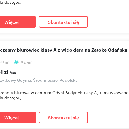
la dostępu,...
Więcej
Skontaktuj się
oczesny biurowiec klasy A z widokiem na Zatokę Gdańską
,50
m
58
zł/m
2
2
1 zł
/mc
użytkowy Gdynia, Śródmieście, Podolska
zchnia biurowa w centrum Gdyni.Budynek klasy A, klimatyzowane
la dostępu,...
Więcej
Skontaktuj się