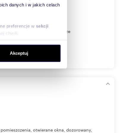
ch danych i w jakich celach
sne preferencje w
sekcji
anym nieopodal stacji SKM Wzgórze
j chwili.
ołecznościowe i analizować
Akceptuj
artnerom społecznościowym,
anymi od Ciebie lub
 pomieszczenia, otwierane okna, dozorowany,