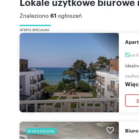
Lokale użytkowe biurowe 
Znaleziono
61
ogłoszeń
OFERTA SPECJALNA
Apa
od 3
Idealn
zacho
Więce
S
Biur
WYRÓŻNIONE