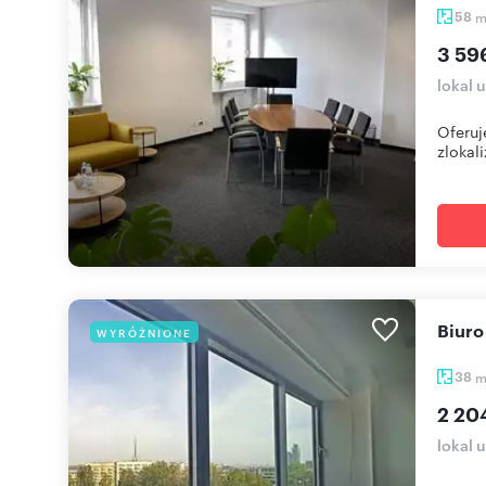
58
3 59
lokal 
Oferuj
zlokali
Biur
WYRÓŻNIONE
38
2 20
lokal 