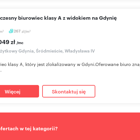
oczesny biurowiec klasy A z widokiem na Gdynię
m
267
zł/m
2
2
049 zł
/mc
użytkowy Gdynia, Śródmieście, Władysława IV
iec klasy A, który jest zlokalizowany w Gdyni.Oferowane biuro zna
.
Więcej
Skontaktuj się
ertach w tej kategorii?