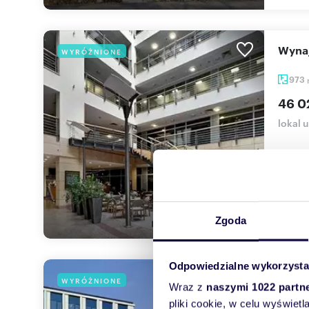
Wyn
WYRÓŻNIONE
973
46 0
lokal 
Biurow
gastro
Zgoda
Odpowiedzialne wykorzysta
Na 
WYRÓŻNIONE
Wraz z
naszymi 1022 partn
pliki cookie, w celu wyświet
500