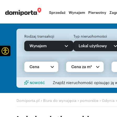
Sprzedaż
Wynajem
Pierwotny
Zag
Rodzaj transakcji
Typ nieruchomości
Wynajem
Lokal użytkowy
Otwórz pasek narzędzi
Cena
Cena za m²
Znajdź nieruchomość opisując ją 
NOWOŚĆ
›
›
›
Domiporta.pl
Biura do wynajęcia
pomorskie
Gdynia