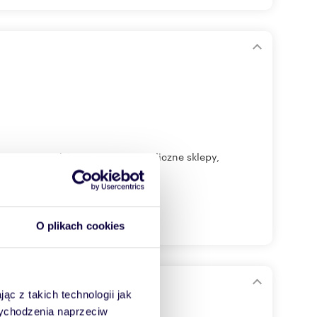
two przystanków ZKM oraz SKM, liczne sklepy,
O plikach cookies
ąc z takich technologii jak
 wychodzenia naprzeciw