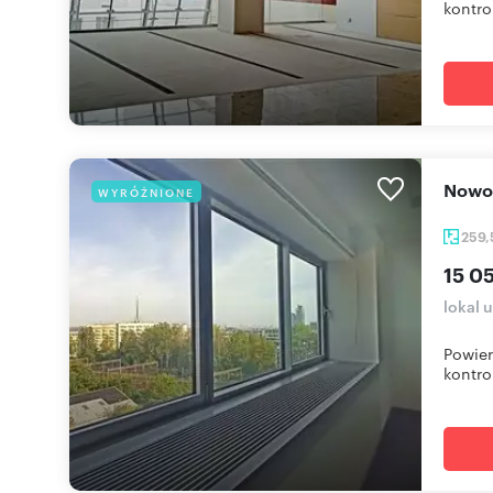
kontro
Now
WYRÓŻNIONE
259
15 05
lokal 
Powier
kontro