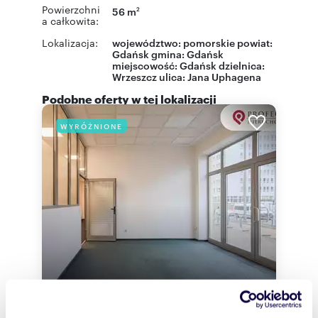
Powierzchni
56 m
2
a całkowita:
Lokalizacja:
województwo:
pomorskie
powiat:
Gdańsk
gmina:
Gdańsk
miejscowość:
Gdańsk
dzielnica:
Wrzeszcz
ulica:
Jana Uphagena
Podobne oferty w tej lokalizacji
WYRÓŻNIONE