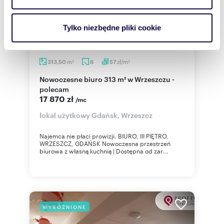
i reklam, aby oferować funkcje społecznościowe i
analizować ruch w naszej witrynie. Informacje o tym, jak
Tylko niezbędne pliki cookie
korzystasz z naszej witryny, udostępniamy partnerom
społecznościowym, reklamowym i analitycznym.
Partnerzy mogą połączyć te informacje z innymi danymi
m
zł/m
313,50
6
57
2
2
otrzymanymi od Ciebie lub uzyskanymi podczas
Nowoczesne biuro 313 m² w Wrzeszczu -
korzystania z ich usług.
polecam
17 870 zł
/mc
lokal użytkowy Gdańsk, Wrzeszcz
Najemca nie płaci prowizji. BIURO, III PIĘTRO,
WRZESZCZ, GDAŃSK Nowoczesna przestrzeń
biurowa z własną kuchnią | Dostępna od zar...
WYRÓŻNIONE