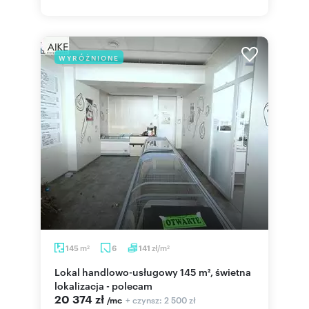
WYRÓŻNIONE
m
zł/m
145
6
141
2
2
Lokal handlowo-usługowy 145 m², świetna
lokalizacja - polecam
20 374 zł
+ czynsz: 2 500 zł
/mc