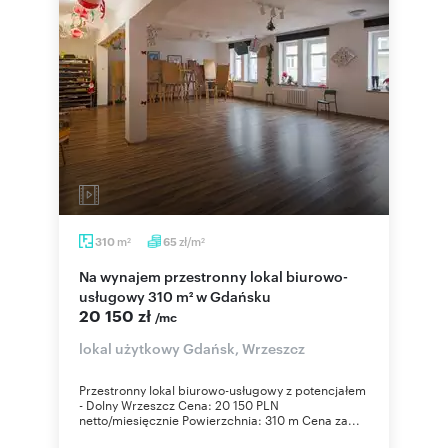
m
zł/m
310
65
2
2
Na wynajem przestronny lokal biurowo-
usługowy 310 m² w Gdańsku
20 150 zł
/mc
lokal użytkowy Gdańsk, Wrzeszcz
Przestronny lokal biurowo-usługowy z potencjałem
- Dolny Wrzeszcz Cena: 20 150 PLN
netto/miesięcznie Powierzchnia: 310 m Cena za...