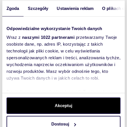
m
zł/m
193
93
2
2
Zgoda
Szczegóły
Ustawienia reklam
O plikach c
Lokal handlowo-usługowy 193 m2 w
centrum Wrzeszcza
18 000 zł
/mc
Odpowiedzialne wykorzystanie Twoich danych
lokal użytkowy Gdańsk, Wrzeszcz
Wraz z
naszymi 1022 partnerami
przetwarzamy Twoje
Na wynajem - Lokal handlowo-usługowy w sercu
osobiste dane, np. adres IP, korzystając z takich
Wrzeszcza Cena: 19 000 PLN netto/miesięcznie
technologii jak pliki cookie, w celu wyświetlania
Powierzchnia: 193 m Cena za m: 98 PLN ...
spersonalizowanych reklam i treści, analizowania tychże,
wychodzenia naprzeciw oczekiwaniom użytkowników i
rozwoju produktów. Masz wybór odnośnie tego, kto
używa Twoich danych i w jakich celach to robi.
WYRÓŻNIONE
Dowiedz się więcej odnośnie tego, jak Twoje osobiste
dane są przetwarzane oraz ustaw własne preferencje w
sekcji szczegółów
. W Deklaracji plików cookie możesz
Akceptuj
zmienić lub wycofać swoją zgodę w dowolnej chwili.
Dostosuj
Wykorzystujemy pliki cookie do spersonalizowania treści