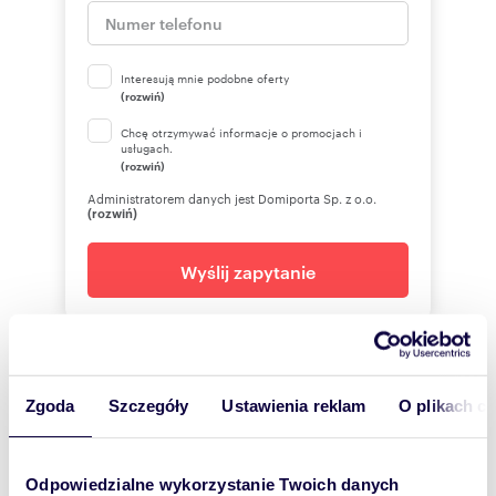
Interesują mnie podobne oferty
(rozwiń)
Chcę otrzymywać informacje o promocjach i
usługach.
(rozwiń)
Administratorem danych jest Domiporta Sp. z o.o.
(rozwiń)
Wyślij zapytanie
IMMOBILIA KOMPLEKSOWA
OBSŁUGA NIERUCHOMOŚCI
Zgoda
Szczegóły
Ustawienia reklam
O plikach c
AGNIESZKA OPIELA
792090
Odpowiedzialne wykorzystanie Twoich danych
Pokaż telefon