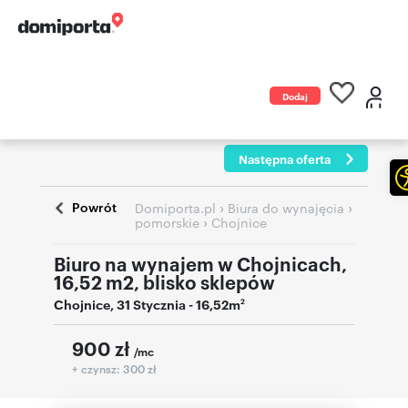
Dodaj
ogłoszenie
Następna oferta
Powrót
›
›
Domiporta.pl
Biura do wynajęcia
›
pomorskie
Chojnice
Biuro na wynajem w Chojnicach,
16,52 m2, blisko sklepów
Chojnice
,
31 Stycznia
- 16,52m
2
900
zł
/mc
+ czynsz: 300 zł