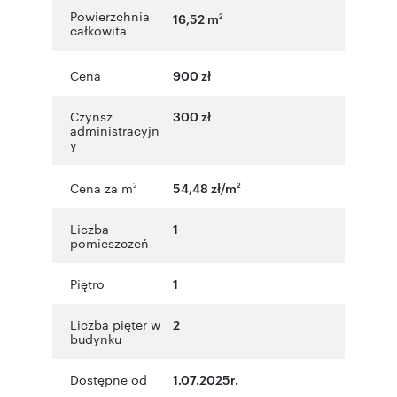
Powierzchnia
16,52 m
2
całkowita
Cena
900 zł
Czynsz
300 zł
administracyjn
y
Cena za m
54,48 zł/m
2
2
Liczba
1
pomieszczeń
Piętro
1
Liczba pięter w
2
budynku
Dostępne od
1.07.2025r.