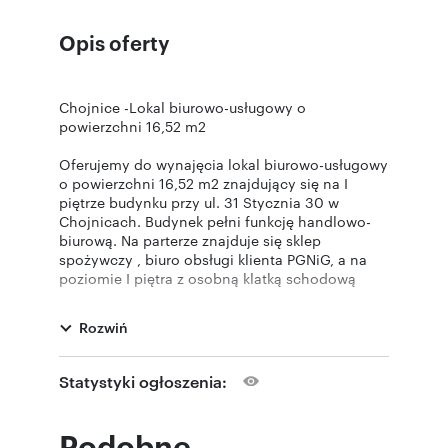
Opis oferty
Chojnice -Lokal biurowo-usługowy o
powierzchni 16,52 m2
Oferujemy do wynajęcia lokal biurowo-usługowy
o powierzchni 16,52 m2 znajdujący się na I
piętrze budynku przy ul. 31 Stycznia 30 w
Chojnicach. Budynek pełni funkcję handlowo-
biurową. Na parterze znajduje się sklep
spożywczy , biuro obsługi klienta PGNiG, a na
poziomie I piętra z osobną klatką schodową
znajdują się biura : kancelaria notarialna , biura
usługowe .Polecamy biuro na wszelkiego rodzaju
Rozwiń
działalność biurowo-usługową. W tym samym
budynku dostępne jest jeszcze jeden lokal o
powierzchni 15 m2 - cena 900 zł netto + 300 zł
Statystyki ogłoszenia:
media + kaucja 1800 zł.
Cena ofertowa najmu : 900.00 zł netto + 23 %
Podobne