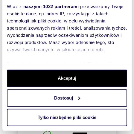
Wraz z
naszymi 1022 partnerami
przetwarzamy Twoje
osobiste dane, np. adres IP, korzystając z takich
Zostaw telefon, oddzwonimy
technologii jak pliki cookie, w celu wyświetlania
bezpłatnie
spersonalizowanych reklam i treści, analizowania tychże,
wychodzenia naprzeciw oczekiwaniom użytkowników i
Zatwierdź
rozwoju produktów. Masz wybór odnośnie tego, kto
używa Twoich danych i w jakich celach to robi.
Dowiedz się więcej odnośnie tego, jak Twoje osobiste
dane są przetwarzane oraz ustaw własne preferencje w
sekcji szczegółów
. W Deklaracji plików cookie możesz
Akceptuj
zmienić lub wycofać swoją zgodę w dowolnej chwili.
Informacje o ogłoszeniodawcy
Dostosuj
Wykorzystujemy pliki cookie do spersonalizowania treści
IMMOBILIA KOMPLEKSOWA OBSŁUGA
i reklam, aby oferować funkcje społecznościowe i
NIERUCHOMOŚCI AGNIESZKA
OPIELA
analizować ruch w naszej witrynie. Informacje o tym, jak
Tylko niezbędne pliki cookie
korzystasz z naszej witryny, udostępniamy partnerom
społecznościowym, reklamowym i analitycznym.