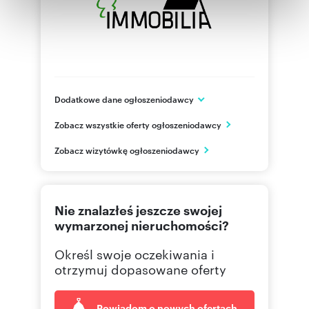
Partnerzy mogą połączyć te informacje z innymi danymi
otrzymanymi od Ciebie lub uzyskanymi podczas
korzystania z ich usług.
Dodatkowe dane ogłoszeniodawcy
Stary Rynek 9-10
Zobacz wszystkie oferty ogłoszeniodawcy
Chojnice
pomorskie
PL
Zobacz wizytówkę ogłoszeniodawcy
792090
Pokaż telefon
Nie znalazłeś jeszcze swojej
wymarzonej nieruchomości?
Określ swoje oczekiwania i
otrzymuj dopasowane oferty
Powiadom o nowych ofertach