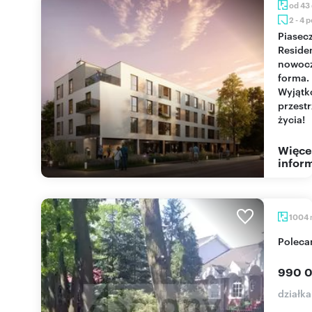
od 43
2 - 4 
Piaseczno
Reside
nowoc
forma.
Wyjąt
przest
życia!
Więce
inform
1004
Polec
990 0
działk