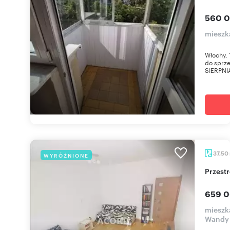
560 0
mieszk
Włochy, 
do sprze
SIERPNIA
37,50
WYRÓŻNIONE
Przes
659 0
mieszk
Wandy