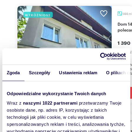
m
144
WYRÓŻNIONE
Dom 144 m² z ogrodem i windą w Ursynowie
poleca
1 390
dom Wa
Oferta 
powierzc
Zgoda
Szczegóły
Ustawienia reklam
O plikach c
najbardz
Odpowiedzialne wykorzystanie Twoich danych
Wraz z
naszymi 1022 partnerami
przetwarzamy Twoje
osobiste dane, np. adres IP, korzystając z takich
technologii jak pliki cookie, w celu wyświetlania
205
WYRÓŻNIONE
spersonalizowanych reklam i treści, analizowania tychże,
Do sprzedania przestronny dom 205 m² na
wychodzenia naprzeciw oczekiwaniom użytkowników i