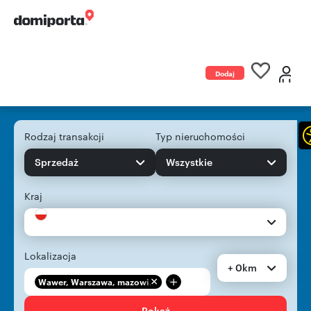
Dodaj
ogłoszenie
Rodzaj transakcji
Typ nieruchomości
Sprzedaż
Wszystkie
Kraj
Lokalizacja
+ 0km
+
Wawer, Warszawa, mazowi...
Pokaż