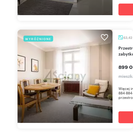
63,42
WYRÓŻNIONE
Przestronne 2-pokojowe mieszkanie w
zabytk
899 0
mieszk
Więcej 
884∙884
przestro