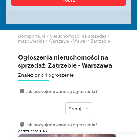
›
›
Domiporta.pl
Nieruchomości na sprzedaż
›
›
›
mazowieckie
Warszawa
Wawer
Zatrzebie
Ogłoszenia nieruchomości na
sprzedaż: Zatrzebie - Warszawa
1
Znaleziono
ogłoszenie
Jak pozycjonowane są ogłoszenia?
Sortuj
Jak pozycjonowane są ogłoszenia?
OFERTA SPECJALNA