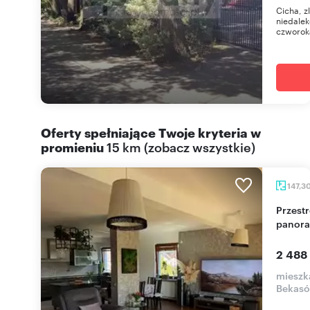
Cicha, z
niedalek
czworoką
Oferty spełniające Twoje kryteria w
promieniu
15 km
(
zobacz wszystkie
)
147,3
Przestronny 5-pokojowy apartament 147 m² z
panora
2 488
mieszk
Bekas