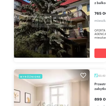
z balk
765 0
mieszk
OFERTA 
AGENCJI 
mieszka
63,42
WYRÓŻNIONE
Przestronne 2-pokojowe mieszkanie w
zabytk
899 0