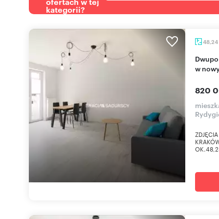
ofertach w tej
kategorii?
48,24
Dwupokojowe mieszkanie z balkonem (48,24 m²)
w nowy
820 0
mieszk
Rydygi
ZDJĘCIA
KRAKÓW
OK.48,2