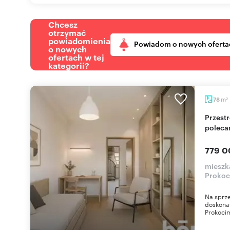
Chcesz
otrzymać
powiadomienia
Powiadom o nowych oferta
o nowych
ofertach w tej
kategorii?
m
78
2
Przestronne 4-pokojowe mieszkanie 78 m2
polec
779 0
mieszk
Prokoc
Na sprz
doskonał
Prokocim