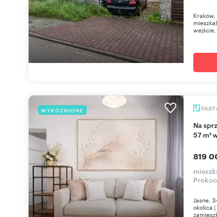
Kraków, 
mieszka
wejście,
56,67
WYRÓŻNIONE
Na sprzedaż przestronne 3-pokojowe mieszkanie
57 m² 
819 0
mieszk
Prokoci
Jasne, 3
okolica 
zamiesz