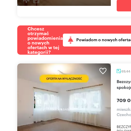
Chcesz
otrzymać
powiadomienia
Powiadom o nowych oferta
o nowych
ofertach w tej
kategorii?
69,44
Bezczynszowe mieszkanie z ogródkiem w
spokoj
709 0
mieszk
Czecho
BEZCZY
POŁOWA 