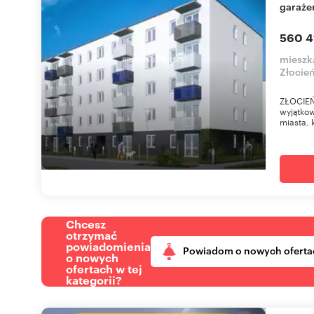
garaż
560 4
mieszk
Złocień
ZŁOCIEŃ
wyjątkow
miasta, k
Chcesz
otrzymać
powiadomienia
Powiadom o nowych oferta
o nowych
ofertach w tej
kategorii?