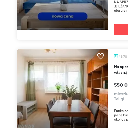
NA SPRZ
.BIEŻAN
oferuje 
46,70
Na sprzedaż przestronne 3 pokoje z balkonem i
własną
550 0
mieszk
Teligi
Funkcjon
jasną ku
okolicy p