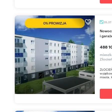
35,37
Nowoczesne 2-pokojowe mieszkanie z balkonem
i gara
488 1
mieszk
Złocień
ZŁOCIEŃ
wyjątkow
miasta, k