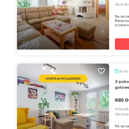
dom Kr
Na sprz
Bieżano
przestro
47,40
3-pokojowe mieszkanie 47,4 m² z balkonem,
gotowe
685 0
mieszk
Jerzma
Na sprze