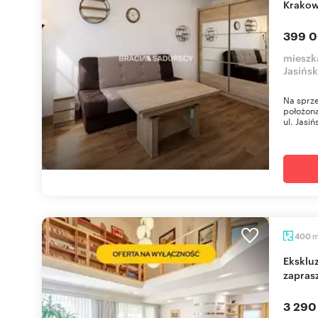
Krakow
399 0
mieszk
Jasińs
Na sprze
położona
ul. Jasiń
400
Ekskluzywny dom 315 m² w Bieżanowie -
zapras
3 290