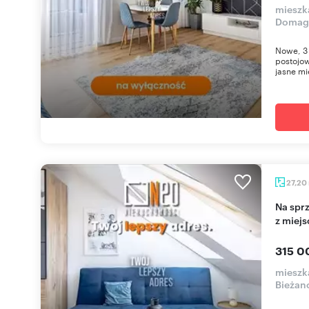
mieszk
Domag
Nowe, 3 
postojo
jasne mi
27,20
Na sprzedaż nowoczesne 2-pokojowe mieszkanie
z miej
315 0
mieszk
Bieżan