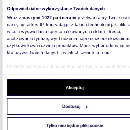
Na sprzedaż nowoczesne 2-pokojowe mieszkanie
z tara
Odpowiedzialne wykorzystanie Twoich danych
Wraz z
naszymi 1022 partnerami
przetwarzamy Twoje osob
589 0
dane, np. adres IP, korzystając z takich technologii jak pliki 
mieszk
w celu wyświetlania spersonalizowanych reklam i treści,
Złocie
analizowania tychże, wychodzenia naprzeciw oczekiwaniom
użytkowników i rozwoju produktów. Masz wybór odnośnie te
ZŁOCIE
Prezent
kto używa Twoich danych i w jakich celach to robi.
południo
Dowiedz się więcej odnośnie tego, jak Twoje osobiste dane 
przetwarzane oraz ustaw własne preferencje w
sekcji
szczegółów
. W Deklaracji plików cookie możesz zmienić lu
wycofać swoją zgodę w dowolnej chwili.
Akceptuj
Wykorzystujemy pliki cookie do spersonalizowania treści i r
49,43
Dostosuj
aby oferować funkcje społecznościowe i analizować ruch w 
Zapraszam do nowoczesnego 2-pokojowego
witrynie. Informacje o tym, jak korzystasz z naszej witryny,
mieszk
udostępniamy partnerom społecznościowym, reklamowym i
Tylko niezbędne pliki cookie
analitycznym. Partnerzy mogą połączyć te informacje z inn