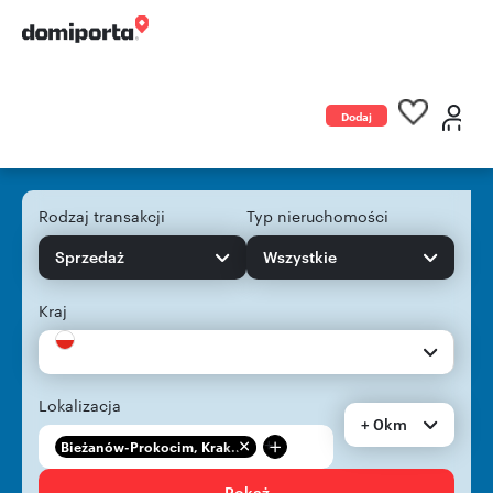
Dodaj
ogłoszenie
Rodzaj transakcji
Typ nieruchomości
Sprzedaż
Wszystkie
Kraj
Lokalizacja
+ 0km
+
Bieżanów-Prokocim, Krak...
Pokaż