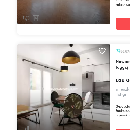
mieszkan
56,67
Nowoczesne 3-pokojowe mieszkanie z dużą
loggią.
829 0
mieszk
Teligi
3-pokojo
funkcjo
o powier