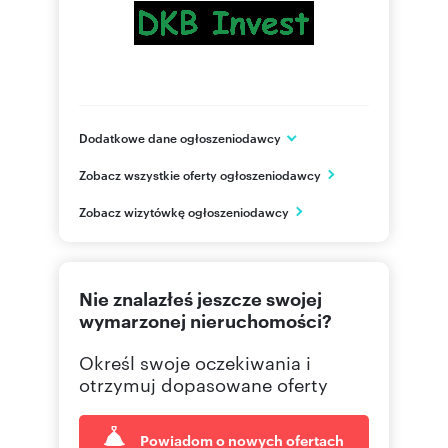
Dodatkowe dane ogłoszeniodawcy
ul.Galicyjska 41F
Zobacz wszystkie oferty ogłoszeniodawcy
Zielonki
małopolskie
PL
Zobacz wizytówkę ogłoszeniodawcy
537765
Pokaż telefon
Nie znalazłeś jeszcze swojej
wymarzonej nieruchomości?
Określ swoje oczekiwania i
otrzymuj dopasowane oferty
Powiadom o nowych ofertach