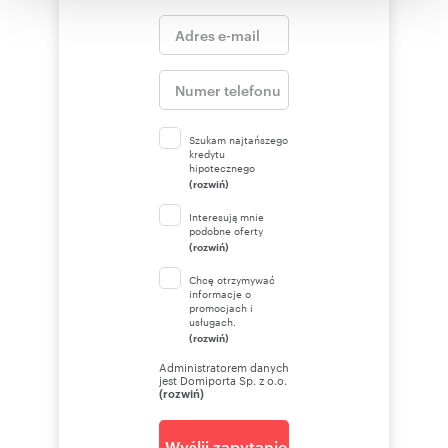
korzystania z ich usług.
Szukam najtańszego
kredytu
hipotecznego
(rozwiń)
Interesują mnie
podobne oferty
(rozwiń)
Chcę otrzymywać
informacje o
promocjach i
usługach.
(rozwiń)
Administratorem danych
jest Domiporta Sp. z o.o.
(rozwiń)
Wyślij zapytanie