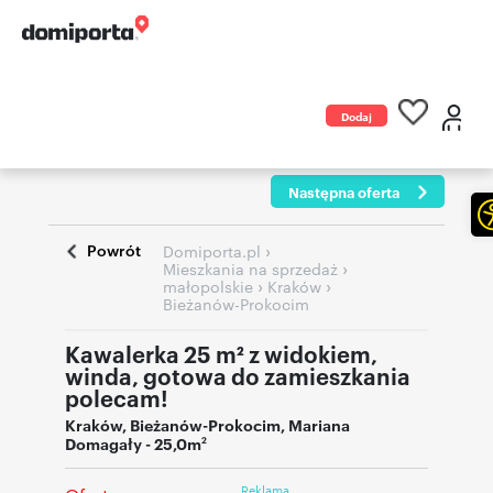
Dodaj
ogłoszenie
Następna oferta
Powrót
›
Domiporta.pl
›
Mieszkania na sprzedaż
›
›
małopolskie
Kraków
Bieżanów-Prokocim
Kawalerka 25 m² z widokiem,
winda, gotowa do zamieszkania
polecam!
Kraków
,
Bieżanów-Prokocim
,
Mariana
Domagały
- 25,0m
2
Reklama