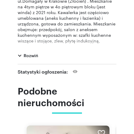
ul.Domagały w Krakowie (Złocień) . Mieszkanie
na 4tym piętrze w 4o piętrowym bloku (jest
winda) z 2021 roku. Kawalerka jest częściowo
umeblowana (aneks kuchenny i łazienka) i
urządzona, gotowa do zamieszkania. Mieszkanie
obejmuje: przedpokój, salon z aneksem
kuchennym wyposażonym w: szafki kuchenne
wiszące i stojące, zlew, płytę indukcyjną,
piekarnik i lodówkę (duże drzwi balkonowe
zapewniają obfite nasłonecznienie oraz
Rozwiń
przepiękne widoki, dzięki nasłonecznieniu
południowemu) oraz łazienkę z prysznicem. Na
podłodze panele. Ogrzewanie i ciepła woda -
Statystyki ogłoszenia:
MPEC. Czynsz (wraz z zaliczkami na wodę i
ogrzewanie oraz fundusz remontowy) - ok.440zł.
Bezpłatnie połączymy Państwa z naszym
Podobne
partnerskim biurem pośrednictwa kredytowego.
Doświadczony doradca pomoże określić
nieruchomości
Państwa zdolność kredytową, skompletować
niezbędne dokumenty oraz złożyć wniosek o
kredyt na wybraną nieruchomość. Do
mieszkania trzeba OBLIGATORYJNIE dokupić
miejsce postojowe za dodatkowe: 45.000 zł. W
okolicy znajdują się: przedszkole, żłobek, szkoła