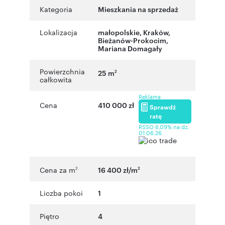
Kategoria
Mieszkania na sprzedaż
Lokalizacja
małopolskie
,
Kraków
,
Bieżanów-Prokocim
,
Mariana Domagały
Powierzchnia
25 m
2
całkowita
Reklama
Cena
410 000 zł
Sprawdź
ratę
RSSO 6,09% na dz.
01.06.26
Cena za m
16 400 zł/m
2
2
Liczba pokoi
1
Piętro
4