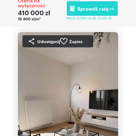
Oferta na
wyłączność
Sprawdź ratę >>
410 000
zł
RRSO 6,09% na dz. 01.06.26
16 400 zł/m
2
Udostępnij
Zapisz