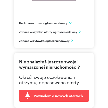
great potential!
Dodatkowe dane ogłoszeniodawcy
Rzeczypospolitej 18 lok 118
Zobacz wszystkie oferty ogłoszeniodawcy
Warszawa
Numer oferty: 388202
mazowieckie
Osoba odpowiedzialna zawodowo: Anna
PL
Zobacz wizytówkę ogłoszeniodawcy
Stechnij
789121
Pokaż telefon
Nie znalazłeś jeszcze swojej
wymarzonej nieruchomości?
Określ swoje oczekiwania i
otrzymuj dopasowane oferty
Powiadom o nowych ofertach