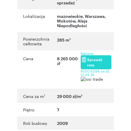
sprzedaż
Lokalizacja
mazowieckie
,
Warszawa
,
Mokotów
,
Aleja
Niepodległości
Powierzchnia
285 m
2
całkowita
Reklama
Cena
8 265 000
Sprawdź
zł
ratę
RSSO 6,09% na dz.
01.06.26
Cena za m
29 000 zł/m
2
2
Piętro
7
Rok budowy
2009