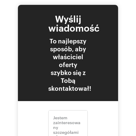
• pokój 4
• pomieszczenie techniczne
• kuchnia/ pomieszczenie socjalne
Wyślij
• toaleta
• taras 18 m2
wiadomość
Lokal 2
To najlepszy
• pokój 1
sposób, aby
• pokój 2
właściciel
• pokój 3
oferty
• pokój 4
• pokój 5
szybko się z
• pokój 6
Tobą
• pokój 7
• kuchnia
skontaktował!
• łazienka
• taras 185 m2
Lokalizacja
Nieruchomość zlokalizowana jest w sercu
Starego Mokotowa,
przy skrzyżowaniu ulicy
Madalińskiego i al. Niepodległości. Doskonała