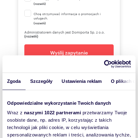
(rozwiń)
tenant. The contract is on very good terms.
Chcę otrzymywać informacje o promocjach i
The standard of the building is high, the
usługach.
entrance door and staircase are representative,
(rozwiń)
the building has a 24-hour reception.
Administratorem danych jest Domiporta Sp. z o.o.
(rozwiń)
Room layout
Wyślij zapytanie
Local 1
• room 1/ open space
• room 2
• room 3
Zgoda
Szczegóły
Ustawienia reklam
O plikach c
• room 4
Avenue Estate
• technical room
• kitchen/social room
Anna
Stechnij
• toilet
Odpowiedzialne wykorzystanie Twoich danych
Avenue Estate
• terrace 18 m2
Wraz z
naszymi 1022 partnerami
przetwarzamy Twoje
Local 2
osobiste dane, np. adres IP, korzystając z takich
695304
Pokaż telefon
technologii jak pliki cookie, w celu wyświetlania
• room 1
• room 2
spersonalizowanych reklam i treści, analizowania tychże,