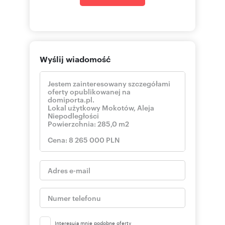
the undoubted advantage of the
apartment are two terraces with an area of
​​185 m2 and 18 m2
functional layout of the premises
Wyślij wiadomość
very good natural lighting
Property
The premises with an area of ​​
125 m2 + 160 m2
and
t
erraces
of 185 m2 and 18 m2
are located on
the 7th floor of a 7-story building from 2009,
occupying the entire floor. The premises have a
large number of large windows and additional
glazing in the ceiling, which makes the interiors
very spacious. well-lit and enhances the sense
of space. There is air conditioning in the
premises.
Both premises have great potential. They are
Interesują mnie podobne oferty
currently rented by a very successful, stable