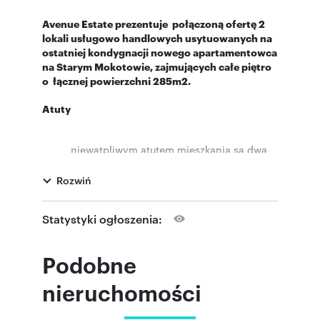
Avenue Estate prezentuje połączoną ofertę 2
lokali usługowo handlowych usytuowanych na
ostatniej kondygnacji nowego apartamentowca
na Starym Mokotowie, zajmujących całe piętro
o łącznej powierzchni 285m2.
Atuty
niewątpliwym atutem mieszkania są dwa
tarasy o powierzchni 185m2 i 18m2
Rozwiń
funkcjonalny rozkład lokalu
bardzo dobre naturalne doświetlenie
Statystyki ogłoszenia:
Podobne
Nieruchomość
nieruchomości
Lokale o powierzchni
125 m2 + 160 m2
i
tarasach
185 m2 i 18 m2
usytuowane są na 7
piętrze 7 piętrowego budynku z 2009r, zajmują