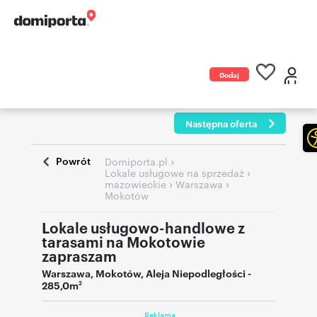
Dodaj
ogłoszenie
Następna oferta
Powrót
›
Domiporta.pl
›
Lokale usługowe na sprzedaż
›
›
mazowieckie
Warszawa
Mokotów
Lokale usługowo-handlowe z
tarasami na Mokotowie
zapraszam
Warszawa
,
Mokotów
,
Aleja Niepodległości
-
285,0m
2
Reklama