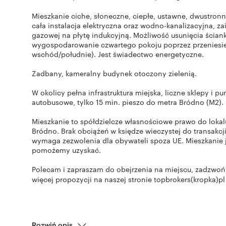
Mieszkanie ciche, słoneczne, ciepłe, ustawne, dwustro
cała instalacja elektryczna oraz wodno-kanalizacyjna, za
gazowej na płytę indukcyjną. Możliwość usunięcia ścia
wygospodarowanie czwartego pokoju poprzez przeniesie
wschód/południe). Jest świadectwo energetyczne.
Zadbany, kameralny budynek otoczony zielenią.
W okolicy pełna infrastruktura miejska, liczne sklepy i pu
autobusowe, tylko 15 min. pieszo do metra Bródno (M2).
Mieszkanie to spółdzielcze własnościowe prawo do lokalu
Bródno. Brak obciążeń w księdze wieczystej do transakcji
wymaga zezwolenia dla obywateli spoza UE. Mieszkanie j
pomożemy uzyskać.
Polecam i zapraszam do obejrzenia na miejscu, zadzwoń 
więcej propozycji na naszej stronie topbrokers(kropka)pl
Rozwiń opis