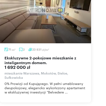
71
m
2
23 831
zł/m
2
2
Ekskluzywne 2-pokojowe mieszkanie z
inteligentnym domem.
1 692 000 zł
mieszkanie Warszawa, Mokotów, Sielce,
Sułkowicka
0% Prowizji od Kupującego. W pełni umeblowany
dwupokojowy, elegancko wykończony apartament
w ekskluzywnej inwestycji "Belvedere ...