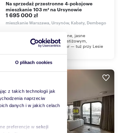
Na sprzedaż przestronne 4-pokojowe
mieszkanie 103 m² na Ursynowie
1 695 000 zł
mieszkanie Warszawa, Ursynów, Kabaty, Dembego
Oferta na wyłączność ! Wygodne, jasne
4‑pokojowe mieszkanie na prestiżowym,
zamkniętym osiedlu Nordic Star — tuż przy Lesie
Kaba...
O plikach cookies
WYRÓŻNIONE
ąc z takich technologii jak
 wychodzenia naprzeciw
ch danych i w jakich celach
sne preferencje w
sekcji