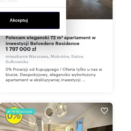
j chwili.
ołecznościowe i analizować
Akceptuj
artnerom społecznościowym,
72
m
2
24 958
zł/m
2
2
anymi od Ciebie lub
Polecam elegancki 72 m² apartament w
inwestycji Belvedere Residence
1 797 000 zł
mieszkanie Warszawa, Mokotów, Sielce,
Sułkowicka
0% Prowizji od Kupującego ! Oferta tylko u nas w
biurze. Dwupokojowy, elegancko wykończony
apartament w ekskluzywnej inwestycji ...
WYRÓŻNIONE