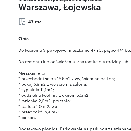
Warszawa, Łojewska
47 m
2
Opis
Do kupienia 3-pokojowe mieszkanie 47m2, piętro 4/4 bez
Do remontu lub odświeżenia, znakomite dla rodziny lub
Mieszkanie to:
* przechodni salon 15,5m2 z wyjściem na balkon;
* pokój 5,9m2 z wejściem z salonu;
* sypialnia 11,1m2;
* oddzielna kuchnia z oknem 5,5m2;
* łazienka 2,6m2: prysznic;
* toaleta 1,0 m2: wc;
* przedpokój 5,4 m2;
* balkon.
Dodatkowo piwnica. Parkowanie na parkingu za szlaban