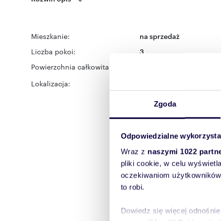
Mieszkanie:
na sprzedaż
Liczba pokoi:
3
Powierzchnia całkowita:
47 m
2
Lokalizacja:
województwo:
mazowiec
Warszawa
ulica:
Łojews
Zgoda
Odpowiedzialne wykorzysta
Wraz z
naszymi 1022 partn
pliki cookie, w celu wyświet
oczekiwaniom użytkowników i
to robi.
Dowiedz się więcej odnośnie