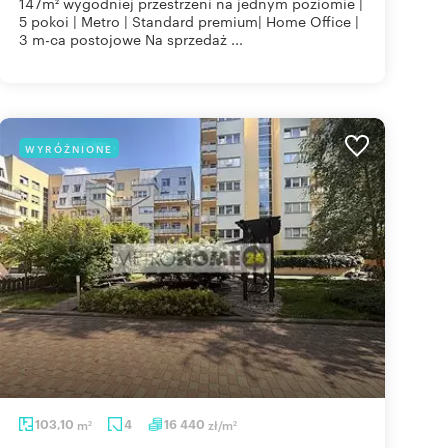
147m² wygodniej przestrzeni na jednym poziomie |
5 pokoi | Metro | Standard premium| Home Office |
3 m-ca postojowe Na sprzedaż ...
WYRÓŻNIONE
103,10
m
4
16 440
zł/m
2
2