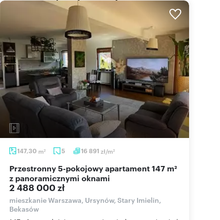
147,30
m
5
16 891
zł/m
2
2
Przestronny 5-pokojowy apartament 147 m²
z panoramicznymi oknami
2 488 000 zł
mieszkanie Warszawa, Ursynów, Stary Imielin,
Bekasów