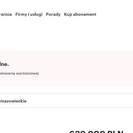
ranica
Firmy i usługi
Porady
Kup abonament
lne.
udowania wartościowej
 mazowieckie