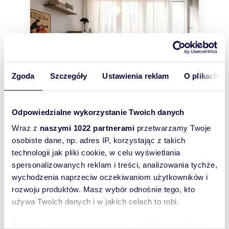
Zgoda
Szczegóły
Ustawienia reklam
O plikach c
Odpowiedzialne wykorzystanie Twoich danych
m
zł/m
Wraz z
naszymi 1022 partnerami
przetwarzamy Twoje
41,50
2
14 337
2
2
osobiste dane, np. adres IP, korzystając z takich
Sprzedam 2-pokojowe mieszkanie 41,5 m²
technologii jak pliki cookie, w celu wyświetlania
z loggią w zielonej części Bielan
595 000 zł
spersonalizowanych reklam i treści, analizowania tychże,
wychodzenia naprzeciw oczekiwaniom użytkowników i
mieszkanie Warszawa, Bielany, Hansa
rozwoju produktów. Masz wybór odnośnie tego, kto
Christiana Andersena
używa Twoich danych i w jakich celach to robi.
Bielany I 2 pokoje I Loggia I Zieleń I MetroOPIS
NIERUCHOMOŚCI:Mieszkanie znajduje się na 5
piętrze w 10 piętrowym budynku z lat...
Dowiedz się więcej odnośnie tego, jak Twoje osobiste