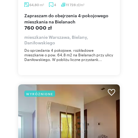
m
zł/m
64,80
4
11 728
2
2
Zapraszam do obejrzenia 4-pokojowego
mieszkania na Bielanach
760 000 zł
mieszkanie Warszawa, Bielany,
Daniłowskiego
Do sprzedania 4 pokojowe, rozkładowe
mieszkanie o pow. 64,8 m2 na Bielanach przy ulicy
Daniłowskiego. W pobliżu liczne przystank...
WYRÓŻNIONE