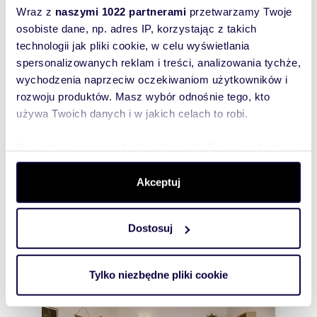
tel. 609 037 456
Wraz z
naszymi 1022 partnerami
przetwarzamy Twoje
osobiste dane, np. adres IP, korzystając z takich
technologii jak pliki cookie, w celu wyświetlania
Rozwiń opis
spersonalizowanych reklam i treści, analizowania tychże,
wychodzenia naprzeciw oczekiwaniom użytkowników i
Mieszkanie:
na sprzedaż
rozwoju produktów. Masz wybór odnośnie tego, kto
Liczba
3
używa Twoich danych i w jakich celach to robi.
pokoi:
Powierzchni
59,76 m
2
Dowiedz się więcej odnośnie tego, jak Twoje osobiste
a całkowita:
dane są przetwarzane oraz ustaw własne preferencje w
Lokalizacja:
województwo:
mazowieckie
sekcji szczegółów
. W Deklaracji plików cookie możesz
Akceptuj
powiat:
Warszawa
gmina:
Warszawa
miejscowość:
zmienić lub wycofać swoją zgodę w dowolnej chwili.
Warszawa
dzielnica:
Śródmieście
ulica:
Sapieżyńska
Dostosuj
Wykorzystujemy pliki cookie do spersonalizowania treści
Podobne oferty w tej lokalizacji
i reklam, aby oferować funkcje społecznościowe i
analizować ruch w naszej witrynie. Informacje o tym, jak
WYRÓŻNIONE
Tylko niezbędne pliki cookie
korzystasz z naszej witryny, udostępniamy partnerom
społecznościowym, reklamowym i analitycznym.