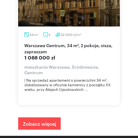
m
zł/m
34
2
32 000
2
2
Warszawa Centrum, 34 m², 2 pokoje, cisza,
zapraszam
1 088 000 zł
mieszkanie Warszawa, Śródmieście,
Centrum
| Na sprzedaż apartament o powierzchni 34 m²,
zlokalizowany w oficynie kamienicy z początku XX
wieku, przy Alejach Ujazdowskich ...
Zobacz więcej