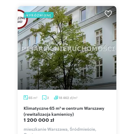
WYRÓŻNIONE
m
zł/m
65
2
18 462
2
2
Klimatyczne 65 m² w centrum Warszawy
(rewitalizacja kamienicy)
1 200 000 zł
mieszkanie Warszawa, Śródmieście,