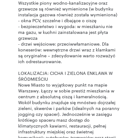
Wszystkie piony wodno-kanalizacyjne oraz
grzewcze są również wymienione (w budynku
instalacja gazowa również została wymieniona)
- okna PCV, szczelne i dbające o ciszę
- bezpieczeństwo i wygoda: w mieszkaniu nie
ma gazu, w kuchni zainstalowana jest płyta
grzewcza
- drzwi wejściowe: przeciwwłamaniowe. Dla
koneserów: wewnętrzne drzwi wraz z klamkami
są oryginalne – zdecydowanie warto rozważyć
ich odrestaurowanie.
LOKALIZACJA: CICHA I ZIELONA ENKLAWA W
ŚRÓDMIEŚCIU
Nowe Miasto to wyjątkowy punkt na mapie
Warszawy. Łączy w sobie prestiż mieszkania w
centrum z absolutną ciszą i kameralnością.
Wokół budynku znajduje się mnóstwo dojrzałej
zieleni, skwerów i parków (idealnych na poranny
jogging czy spacer). Jednocześnie w zasięgu
krótkiego spaceru masz dostęp do
klimatycznych kawiarni, restauracji, pełnej
infrastruktury miejskiej oraz świetnej
komunikacji: autobusów, tramwajów oraz stacji