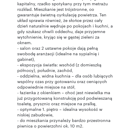
kapitalny, rzadko spotykany przy tym metrażu
rozkład. Mieszkanie jest trójstronne, co
gwarantuje świetną cyrkulację powietrza. Ten
układ sprawia również, że słońce przez cały
dzień naturalnie wędruje po pokojach i kuchni, a
gdy szukasz chwili oddechu, daje przyjemne
wytchnienie, kryjąc się w gęstej zieleni za
oknem.
- salon oraz 2 ustawne pokoje dają pełną
swobodę aranżacji (idealne na sypialnię i
gabinet),
- ekspozycja światła: wschód (z domieszką
północy), południe, zachód,
- oddzielna, widna kuchnia – dla osób lubiących
wspólny czas przy gotowaniu oraz ceniących
odpowiednie miejsce na stół,
- łazienka z okienkiem – choć jest niewielka ma
już przygotowaną konstrukcję pod podwieszaną
toaletę, prysznic oraz miejsce na pralkę,
- optymalne 1. piętro – idealna wysokość w
niskiej zabudowie,
- do mieszkania przynależy bardzo przestronna
piwnica o powierzchni ok. 10 m2.