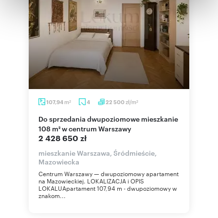
Partnerzy mogą połączyć te informacje z innymi danymi
otrzymanymi od Ciebie lub uzyskanymi podczas
korzystania z ich usług.
m
zł/m
107,94
4
22 500
2
2
Do sprzedania dwupoziomowe mieszkanie
108 m² w centrum Warszawy
2 428 650 zł
mieszkanie Warszawa, Śródmieście,
Mazowiecka
Centrum Warszawy — dwupoziomowy apartament
na Mazowieckiej. LOKALIZACJA i OPIS
LOKALUApartament 107,94 m - dwupoziomowy w
znakom...