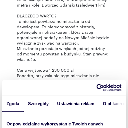
metra i kolei Dworzec Gdański (zaledwie 1 km).
DLACZEGO WARTO?
To nie jest powtarzalne mieszkanie od
dewelopera. To nieruchomość z historią,
potencjałem i charakterem, która z racji
ograniczonej podaży na Nowym Mieście będzie
wyłącznie zyskiwać na wartości.
Mieszkanie pozostaje w rękach jednej rodziny
od momentu powstania budynku. Stan prawny:
własność.
Cena wyjściowa 1 230 000 zł
Ponadto, przy zakupie tego mieszkania nie
płacisz prowizji.
czynsz administracyjny - ok. 1200 zł ze
wszystkimi zaliczkami dla 1. osoby
Zapraszam na prezentację. Przekonaj się sam,
Zgoda
Szczegóły
Ustawienia reklam
O plikach c
jak wyjątkowy klimat i historię ma to miejsce.
Oferta wyłącznie w naszym butikowym biurze.
Elastyczne godziny prezentacji, klucze w biurze.
Odpowiedzialne wykorzystanie Twoich danych
Pośrednik odpowiedzialny zawodowo: 14048