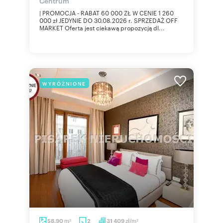
Centrum
| PROMOCJA - RABAT 60 000 ZŁ W CENIE 1 260
000 zł JEDYNIE DO 30.08.2026 r. SPRZEDAŻ OFF
MARKET Oferta jest ciekawą propozycją dl...
WYRÓŻNIONE
m
zł/m
58,90
2
31 409
2
2