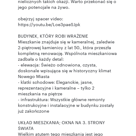
nielicznych takich okazji. Warto przekonać się o
jego potencjale na żywo.
obejrzyj spacer video:
https://youtu.be/Loe3paeSJpk
BUDYNEK, KTÓRY ROBI WRAŻENIE
Mieszkanie znajduje się w kameralnej, zaledwie
2-piętrowej kamienicy z lat 50., która przeszła
kompletną renowację. Wspólnota mieszkaniowa
zadbała o każdy detal:
- elewacja: Świeżo odnowiona, czysta,
doskonale wpisująca się w historyczny klimat
Nowego Miasta
- klatki schodowe: Eleganckie, jasne,
reprezentacyjne i kameralne – tylko 2
mieszkania na piętrze
- infrastruktura: Wszystkie główne remonty
konstrukcyjne i instalacyjne w budynku zostały
już zakończone
UKŁAD MIESZKANIA; OKNA NA 3. STRONY
ŚWIATA
Wielkim atutem tego mieszkania jest jego