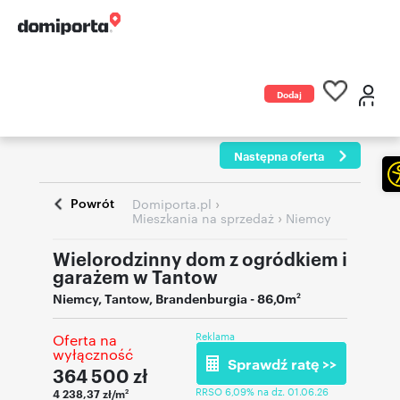
Dodaj
ogłoszenie
Następna oferta
Powrót
›
Domiporta.pl
›
Mieszkania na sprzedaż
Niemcy
Wielorodzinny dom z ogródkiem i
garażem w Tantow
Niemcy
,
Tantow, Brandenburgia
- 86,0m
2
Reklama
Oferta na
wyłączność
Sprawdź ratę >>
364 500
zł
RRSO 6,09% na dz. 01.06.26
4 238,37 zł/m
2