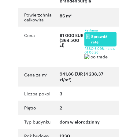
Brandenburgia
Powierzchnia
86 m
2
całkowita
Reklama
Cena
81 000 EUR
Sprawdź
(364 500
ratę
zł)
RSSO 6,09% na dz.
01.06.26
941,86 EUR (4 238,37
Cena za m
2
zł/m
)
2
Liczba pokoi
3
Piętro
2
Typ budynku
dom wielorodzinny
Rok budowy
1930