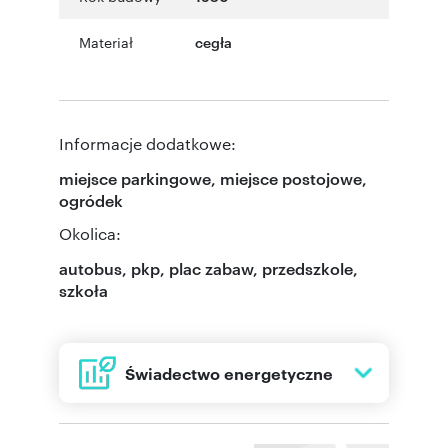
Materiał
cegła
Informacje dodatkowe:
miejsce parkingowe, miejsce postojowe,
ogródek
Okolica:
autobus, pkp, plac zabaw, przedszkole,
szkoła
Świadectwo energetyczne
Energia
71,50 kWh/(m² rok)
użytkowa