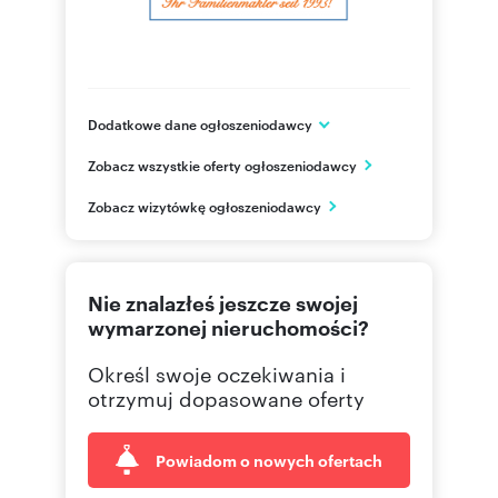
Dodatkowe dane ogłoszeniodawcy
Chausseestr. 24
Zobacz wszystkie oferty ogłoszeniodawcy
Locknitz
DE
Zobacz wizytówkę ogłoszeniodawcy
+49395
Pokaż telefon
+49 17
Pokaż telefon
Nie znalazłeś jeszcze swojej
wymarzonej nieruchomości?
Określ swoje oczekiwania i
otrzymuj dopasowane oferty
Powiadom o nowych ofertach