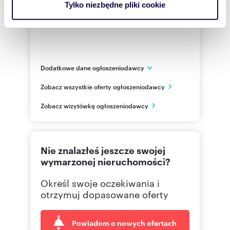
Tylko niezbędne pliki cookie
korzystasz z naszej witryny, udostępniamy partnerom
społecznościowym, reklamowym i analitycznym.
Partnerzy mogą połączyć te informacje z innymi danymi
otrzymanymi od Ciebie lub uzyskanymi podczas
korzystania z ich usług.
Dodatkowe dane ogłoszeniodawcy
Chausseestr. 24
Zobacz wszystkie oferty ogłoszeniodawcy
Locknitz
DE
Zobacz wizytówkę ogłoszeniodawcy
+49395
Pokaż telefon
+49 17
Pokaż telefon
Nie znalazłeś jeszcze swojej
wymarzonej nieruchomości?
Określ swoje oczekiwania i
otrzymuj dopasowane oferty
Powiadom o nowych ofertach