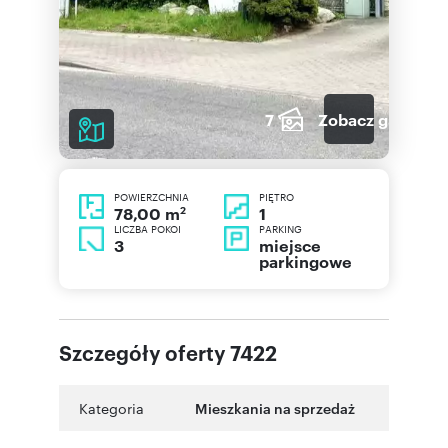
7
Zobacz galerię
POWIERZCHNIA
PIĘTRO
2
1
78,00 m
LICZBA POKOI
PARKING
3
miejsce
parkingowe
Szczegóły oferty 7422
Kategoria
Mieszkania na sprzedaż