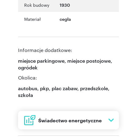
Rok budowy
1930
Materiał
cegła
Informacje dodatkowe:
miejsce parkingowe, miejsce postojowe,
ogródek
Okolica:
autobus, pkp, plac zabaw, przedszkole,
szkoła
Świadectwo energetyczne
Energia
71,50 kWh/(m² rok)