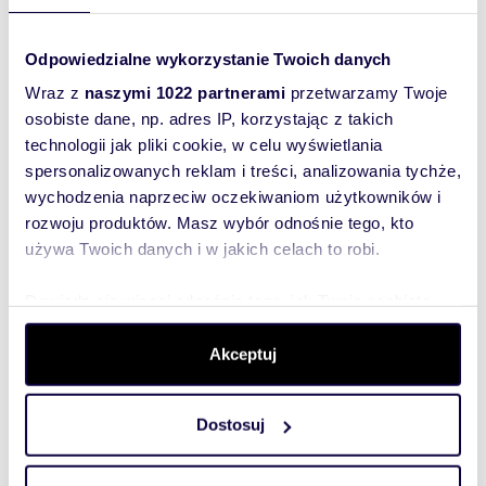
Zostaw telefon, oddzwonimy
Odpowiedzialne wykorzystanie Twoich danych
bezpłatnie
Wraz z
naszymi 1022 partnerami
przetwarzamy Twoje
osobiste dane, np. adres IP, korzystając z takich
Zatwierdź
technologii jak pliki cookie, w celu wyświetlania
spersonalizowanych reklam i treści, analizowania tychże,
wychodzenia naprzeciw oczekiwaniom użytkowników i
rozwoju produktów. Masz wybór odnośnie tego, kto
używa Twoich danych i w jakich celach to robi.
Dowiedz się więcej odnośnie tego, jak Twoje osobiste
Informacje o ogłoszeniodawcy
dane są przetwarzane oraz ustaw własne preferencje w
HORN IMMOBILIEN GmbH
sekcji szczegółów
. W Deklaracji plików cookie możesz
Akceptuj
zmienić lub wycofać swoją zgodę w dowolnej chwili.
Dostosuj
Wykorzystujemy pliki cookie do spersonalizowania treści
i reklam, aby oferować funkcje społecznościowe i
analizować ruch w naszej witrynie. Informacje o tym, jak