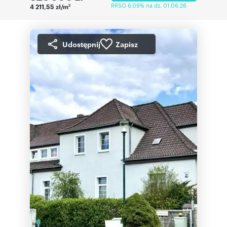
RRSO 6,09% na dz. 01.06.26
4 211,55 zł/m
2
Udostępnij
Zapisz