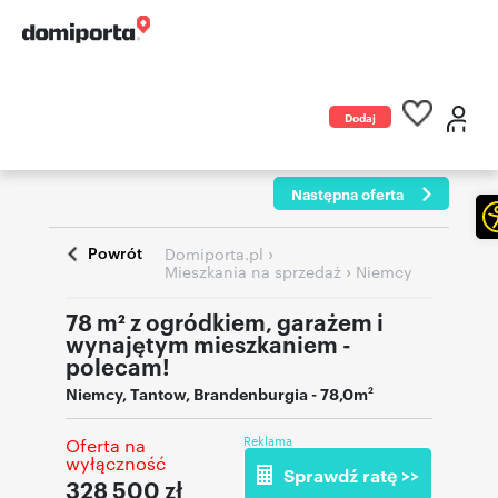
Dodaj
ogłoszenie
Następna oferta
Powrót
›
Domiporta.pl
›
Mieszkania na sprzedaż
Niemcy
78 m² z ogródkiem, garażem i
wynajętym mieszkaniem -
polecam!
Niemcy
,
Tantow, Brandenburgia
- 78,0m
2
Reklama
Oferta na
wyłączność
Sprawdź ratę >>
328 500
zł