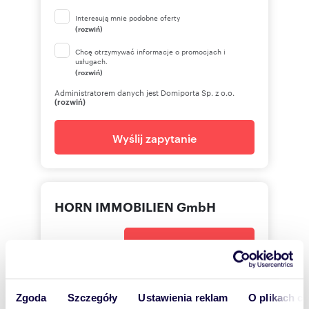
Interesują mnie podobne oferty
(rozwiń)
Chcę otrzymywać informacje o promocjach i
usługach.
(rozwiń)
Administratorem danych jest Domiporta Sp. z o.o.
(rozwiń)
Wyślij zapytanie
HORN IMMOBILIEN GmbH
+49395
Pokaż telefon
+49 17
Pokaż telefon
Zgoda
Szczegóły
Ustawienia reklam
O plikach c