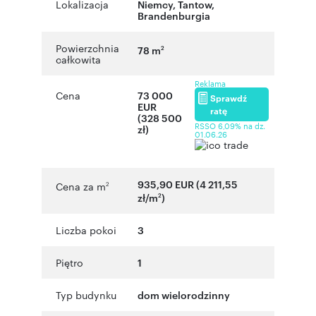
Lokalizacja
Niemcy, Tantow,
Brandenburgia
Powierzchnia
78 m
2
całkowita
Reklama
Cena
73 000
Sprawdź
EUR
ratę
(328 500
RSSO 6,09% na dz.
zł)
01.06.26
935,90 EUR (4 211,55
Cena za m
2
zł/m
)
2
Liczba pokoi
3
Piętro
1
Typ budynku
dom wielorodzinny