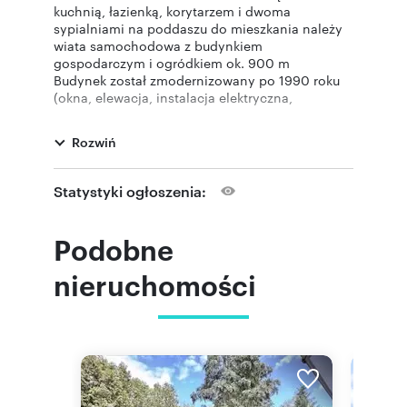
kuchnią, łazienką, korytarzem i dwoma
sypialniami na poddaszu do mieszkania należy
wiata samochodowa z budynkiem
gospodarczym i ogródkiem ok. 900 m
Budynek został zmodernizowany po 1990 roku
(okna, elewacja, instalacja elektryczna,
ogrzewanie akumulacyjne, łazienki itp.)
W zależności od roku budowy konieczne mogą
Rozwiń
być dalsze prace modernizacyjne.
Przed zakupem używanej nieruchomości
zazwyczaj zalecamy poradę rzeczoznawcy
Statystyki ogłoszenia:
budowlanego.
Jeśli poprosisz o exposé na naszej stronie
głównej, otrzymasz plany budynku. Istniejące
Podobne
plany pięter służą wyłącznie celom
orientacyjnym, nie są to rysunki konstrukcyjne
nieruchomości
ani plany techniczne pięter, wszystkie wymiary
są wymiarami wewnętrznymi, które zmierzono
samodzielnie. Przedstawiony sprzęt jest fikcyjny
i nie odpowiada rzeczywistości. Nie ponosimy
odpowiedzialności za jakiekolwiek błędy lub
odchylenia.