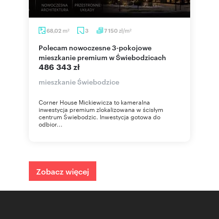
m
zł/m
68,02
3
7 150
2
2
Polecam nowoczesne 3-pokojowe
mieszkanie premium w Świebodzicach
486 343 zł
mieszkanie Świebodzice
Corner House Mickiewicza to kameralna
inwestycja premium zlokalizowana w ścisłym
centrum Świebodzic. Inwestycja gotowa do
odbior...
Zobacz więcej