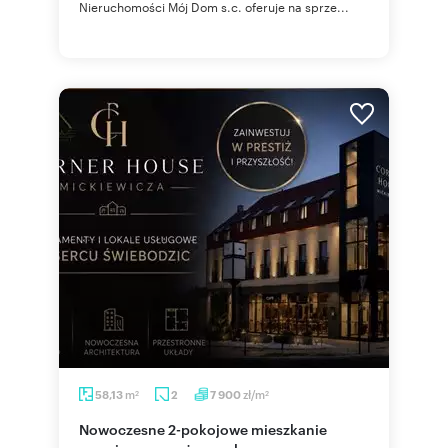
Nieruchomości Mój Dom s.c. oferuje na sprze...
m
zł/m
58,13
2
7 900
2
2
Nowoczesne 2-pokojowe mieszkanie