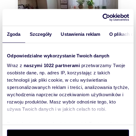
Zgoda
Szczegóły
Ustawienia reklam
O plikach c
m
zł/m
44,70
2
6 935
2
2
Odpowiedzialne wykorzystanie Twoich danych
Do sprzedania słoneczne 2 pokoje z
balkonem i widokiem na plac zabaw
Wraz z
naszymi 1022 partnerami
przetwarzamy Twoje
310 000 zł
osobiste dane, np. adres IP, korzystając z takich
technologii jak pliki cookie, w celu wyświetlania
mieszkanie Świebodzice, osiedle
Piastowskie
spersonalizowanych reklam i treści, analizowania tychże,
Słoneczne 2 pokoje z balkonem | Os. Piastowskie |
wychodzenia naprzeciw oczekiwaniom użytkowników i
duży potencjał Na sprzedaż mieszkanie położone
rozwoju produktów. Masz wybór odnośnie tego, kto
na Osiedlu Piastowskim w Świebo...
używa Twoich danych i w jakich celach to robi.
Dowiedz się więcej odnośnie tego, jak Twoje osobiste
dane są przetwarzane oraz ustaw własne preferencje w