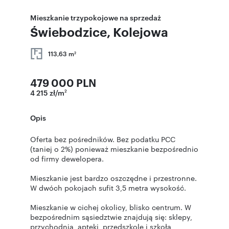
Mieszkanie trzypokojowe na sprzedaż
Świebodzice, Kolejowa
113,63 m
2
479 000 PLN
4 215 zł/m
2
Opis
Oferta bez pośredników. Bez podatku PCC
(taniej o 2%) ponieważ mieszkanie bezpośrednio
od firmy dewelopera.
Mieszkanie jest bardzo oszczędne i przestronne.
W dwóch pokojach sufit 3,5 metra wysokość.
Mieszkanie w cichej okolicy, blisko centrum. W
bezpośrednim sąsiedztwie znajdują się: sklepy,
przychodnia, apteki, przedszkole i szkoła