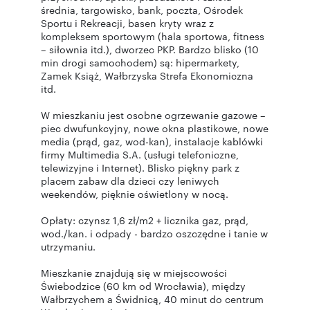
średnia, targowisko, bank, poczta, Ośrodek
Sportu i Rekreacji, basen kryty wraz z
kompleksem sportowym (hala sportowa, fitness
– siłownia itd.), dworzec PKP. Bardzo blisko (10
min drogi samochodem) są: hipermarkety,
Zamek Książ, Wałbrzyska Strefa Ekonomiczna
itd.
W mieszkaniu jest osobne ogrzewanie gazowe –
piec dwufunkcyjny, nowe okna plastikowe, nowe
media (prąd, gaz, wod-kan), instalacje kablówki
firmy Multimedia S.A. (usługi telefoniczne,
telewizyjne i Internet). Blisko piękny park z
placem zabaw dla dzieci czy leniwych
weekendów, pięknie oświetlony w nocą.
Opłaty: czynsz 1,6 zł/m2 + licznika gaz, prąd,
wod./kan. i odpady - bardzo oszczędne i tanie w
utrzymaniu.
Mieszkanie znajdują się w miejscowości
Świebodzice (60 km od Wrocławia), między
Wałbrzychem a Świdnicą, 40 minut do centrum