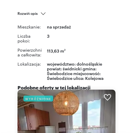
Rozwiń opis
Mieszkanie:
na sprzedaż
Liczba
3
pokoi:
Powierzchni
113,63 m
2
a całkowita:
Lokalizacja:
województwo:
dolnośląskie
powiat:
świdnicki
gmina:
Świebodzice
miejscowość:
Świebodzice
ulica:
Kolejowa
Podobne oferty w tej lokalizacji
WYRÓŻNIONE