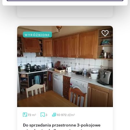
do zaoferowania wyjątkowe, 4-pokojowe m...
społecznościowym, reklamowym i analitycznym.
Partnerzy mogą połączyć te informacje z innymi danymi
otrzymanymi od Ciebie lub uzyskanymi podczas
korzystania z ich usług.
WYRÓŻNIONE
m
zł/m
72
3
10 972
2
2
Do sprzedania przestronne 3-pokojowe