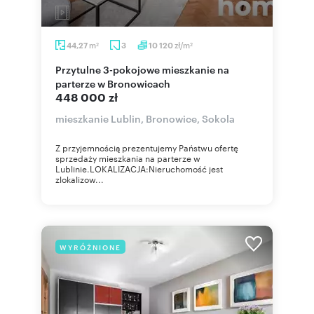
m
zł/m
44,27
3
10 120
2
2
Przytulne 3-pokojowe mieszkanie na
parterze w Bronowicach
448 000 zł
mieszkanie Lublin, Bronowice, Sokola
Z przyjemnością prezentujemy Państwu ofertę
sprzedaży mieszkania na parterze w
Lublinie.LOKALIZACJA:Nieruchomość jest
zlokalizow...
WYRÓŻNIONE