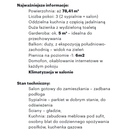
Najważniejsze informacje:
Powierzchnia: aż
78,41 m²
Liczba pokoi: 3 (2 sypialnie + salon)
Oddzielna kuchnia z częścią jadalnianą
Duża łazienka z wydzieloną toaletą
Garderoba: ok.
5 m²
– idealna do
przechowywania
Balkon: duży, z ekspozycją południowo-
zachodnią – widok na zieleń
Piwnica na poziomie -1:
6m2
Domofon, okablowanie internetowe w
każdym pokoju
Klimatyzacja w salonie
Stan techniczny:
Salon gotowy do zamieszkania – zadbana
podłoga
Sypialnie – parkiet w dobrym stanie, do
odświeżenia
Ściany – gładzie,
Kuchnia: zabudowa meblowa pod sufit,
osobny blat do codziennego spożywania
posiłków, kuchenka gazowa