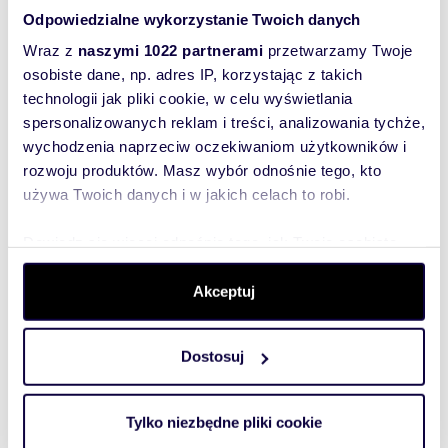
WYRÓŻNIONE
Odpowiedzialne wykorzystanie Twoich danych
Wraz z
naszymi 1022 partnerami
przetwarzamy Twoje
osobiste dane, np. adres IP, korzystając z takich
technologii jak pliki cookie, w celu wyświetlania
spersonalizowanych reklam i treści, analizowania tychże,
wychodzenia naprzeciw oczekiwaniom użytkowników i
rozwoju produktów. Masz wybór odnośnie tego, kto
używa Twoich danych i w jakich celach to robi.
Dowiedz się więcej odnośnie tego, jak Twoje osobiste
dane są przetwarzane oraz ustaw własne preferencje w
m
zł/m
80
4
9 863
2
2
sekcji szczegółów
. W Deklaracji plików cookie możesz
Akceptuj
4-pokojowe mieszkanie z tarasem - Lublin
zmienić lub wycofać swoją zgodę w dowolnej chwili.
Konstantynów
789 000 zł
Dostosuj
Wykorzystujemy pliki cookie do spersonalizowania treści
mieszkanie Lublin, Konstantynów,
i reklam, aby oferować funkcje społecznościowe i
Pielęgniarek
analizować ruch w naszej witrynie. Informacje o tym, jak
Tylko niezbędne pliki cookie
Szukasz miejsca, które od progu daje poczucie
korzystasz z naszej witryny, udostępniamy partnerom
swobody i prawdziwego domowego ciepła? Mam