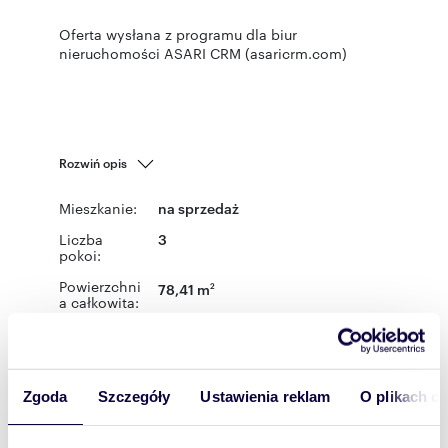
Oferta wysłana z programu dla biur
nieruchomości ASARI CRM (asaricrm.com)
Rozwiń opis
Mieszkanie:
na sprzedaż
Liczba
3
pokoi:
Powierzchni
78,41 m
2
a całkowita:
Lokalizacja:
województwo:
lubelskie
powiat:
Lublin
gmina:
Lublin
miejscowość:
Lublin
ulica:
Bursztynowa
Zgoda
Szczegóły
Ustawienia reklam
O plikach c
Podobne oferty w tej lokalizacji