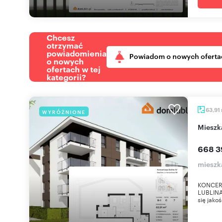
Chcesz
otrzymać
powiadomienia
Powiadom o nowych oferta
o nowych
ofertach w tej
kategorii?
63,91
WYRÓŻNIONE
miesz
668 3
mieszk
KONCER
LUBLINA 
się jako