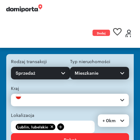
Dodaj
ogłoszenie
Rodzaj transakcji
Typ nieruchomości
Sprzedaż
Mieszkanie
Kraj
Lokalizacja
+ 0km
+
Lublin, lubelskie
Pokaż