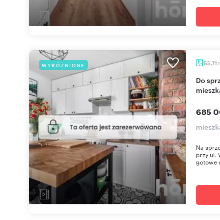
55,71
WYRÓŻNIONE
Do sprzedania nowoczesne 3-pokojowe
mieszk
685 0
mieszk
Na sprz
przy ul.
gotowe d