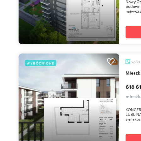
Nowy Cz
budownic
najwyższ
57,38
WYRÓŻNIONE
miesz
618 61
mieszk
KONCER
LUBLINA 
się jako