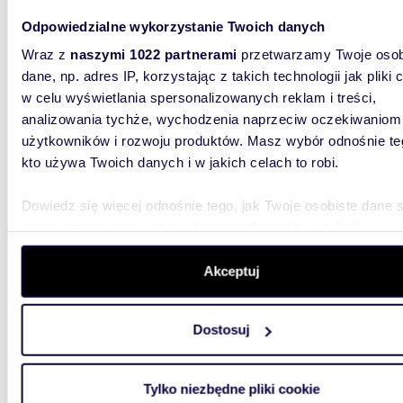
Odpowiedzialne wykorzystanie Twoich danych
Wraz z
naszymi 1022 partnerami
przetwarzamy Twoje osob
dane, np. adres IP, korzystając z takich technologii jak pliki 
w celu wyświetlania spersonalizowanych reklam i treści,
analizowania tychże, wychodzenia naprzeciw oczekiwaniom
63,8
WYRÓŻNIONE
użytkowników i rozwoju produktów. Masz wybór odnośnie te
Mieszkanie 63,8 m² z tarasem i garażem
kto używa Twoich danych i w jakich celach to robi.
(Konst
Dowiedz się więcej odnośnie tego, jak Twoje osobiste dane 
619 0
przetwarzane oraz ustaw własne preferencje w
sekcji
mieszk
szczegółów
. W Deklaracji plików cookie możesz zmienić lu
wycofać swoją zgodę w dowolnej chwili.
Akceptuj
Na sprz
położone
Konstant
Wykorzystujemy pliki cookie do spersonalizowania treści i r
Dostosuj
aby oferować funkcje społecznościowe i analizować ruch w 
witrynie. Informacje o tym, jak korzystasz z naszej witryny,
udostępniamy partnerom społecznościowym, reklamowym i
Tylko niezbędne pliki cookie
analitycznym. Partnerzy mogą połączyć te informacje z inn