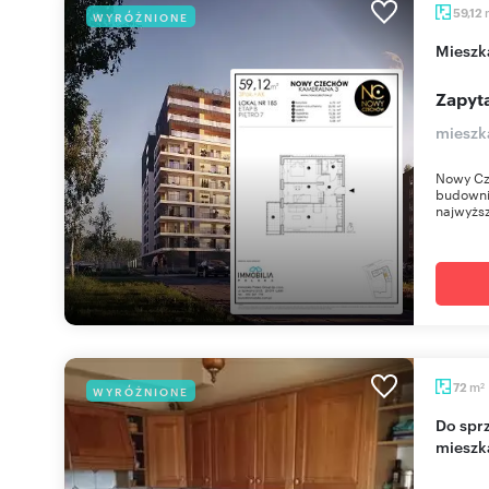
59,12
WYRÓŻNIONE
miesz
Zapyta
mieszk
Nowy Cz
budownic
najwyższ
m
72
WYRÓŻNIONE
2
Do sprzedania przestronne 3-pokojowe
mieszk