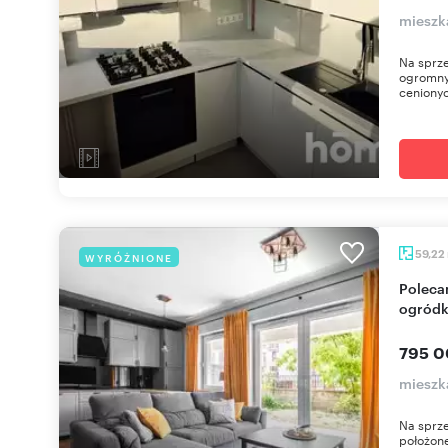
mieszka
Na sprze
ogromnym
cenionyc
59,22
WYRÓŻNIONE
Polecam przestronne 3 pokoje z tarasem,
ogródk
795 0
mieszk
Na sprz
położone