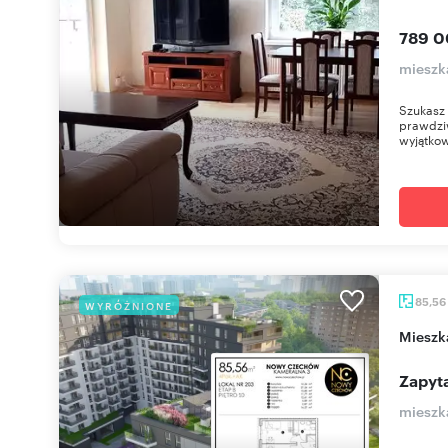
789 0
mieszk
Szukasz 
prawdzi
wyjątkow
85,56
WYRÓŻNIONE
miesz
Zapyta
mieszk