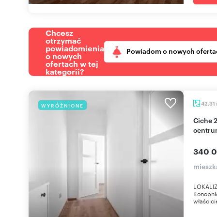
Chcesz
otrzymać
powiadomienia
Powiadom o nowych oferta
o nowych
ofertach w tej
kategorii?
42,31
WYRÓŻNIONE
Ciche 2-pokoje z balkonem i dużą piwnicą w
centr
340 0
mieszk
LOKALIZA
Konopni
właścici