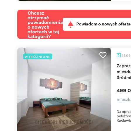
Chcesz
otrzymać
powiadomienia
Powiadom o nowych oferta
o nowych
ofertach w tej
kategorii?
48,09
WYRÓŻNIONE
Zapraszam do komfortowego 2-pokojowego
mieszk
Śródmi
499 0
mieszka
Na sprze
położone
Racławic