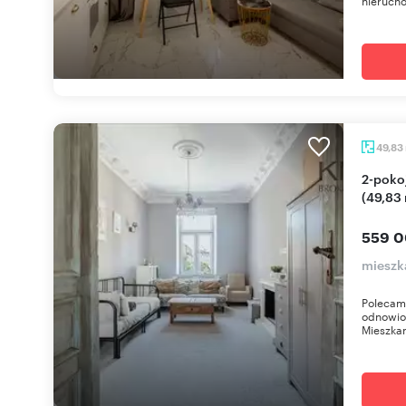
nieruch
49,83
2-pokojowe mieszkanie po remoncie w kamienicy
(49,83 
559 0
mieszka
Polecam
odnowio
Mieszkan