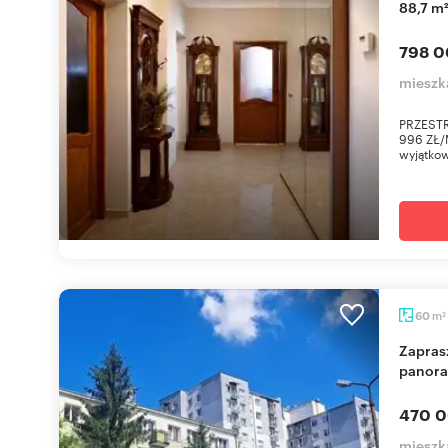
88,7 m
798 0
mieszk
PRZESTR
996 ZŁ/M
wyjątkow
m
60
2
Zapraszam do 3-pokojowego mieszkania z
panora
470 0
mieszk