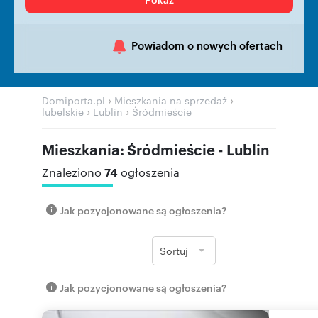
Powiadom o nowych ofertach
›
›
Domiporta.pl
Mieszkania na sprzedaż
›
›
lubelskie
Lublin
Śródmieście
Mieszkania: Śródmieście - Lublin
74
Znaleziono
ogłoszenia
Jak pozycjonowane są ogłoszenia?
Sortuj
Jak pozycjonowane są ogłoszenia?