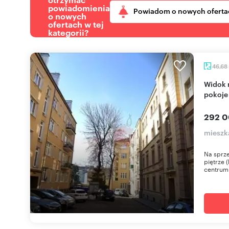
powiadomienia
Powiadom o nowych oferta
o nowych
ofertach w tej
kategorii?
46,68
Widok na miasto, remont do własnej aranżacji, 2
pokoje
292 0
mieszka
Na sprze
piętrze 
centrum 