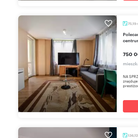
75,19
Polecam przestronne 3-pokojowe mieszkanie w
centru
750 0
mieszka
NA SPRZ
znajduje
prestiżo
136,1