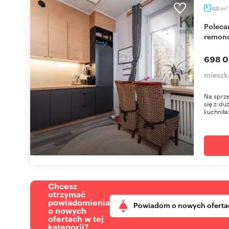
m
68
2
Polecam przestronne 3-pokojowe mieszkanie po
remonc
698 0
mieszk
Na sprze
się z:du
kuchniła
Chcesz
otrzymać
powiadomienia
Powiadom o nowych oferta
o nowych
ofertach w tej
kategorii?