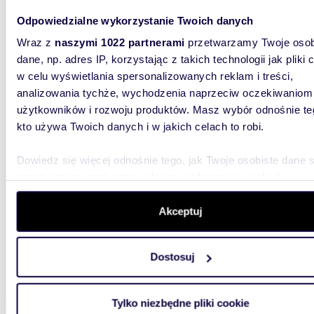
Odpowiedzialne wykorzystanie Twoich danych
Wraz z
naszymi 1022 partnerami
przetwarzamy Twoje osob
13,50
dane, np. adres IP, korzystając z takich technologii jak pliki 
Kawalerka po remoncie, niski czynsz, centrum
w celu wyświetlania spersonalizowanych reklam i treści,
Lublina
analizowania tychże, wychodzenia naprzeciw oczekiwaniom
użytkowników i rozwoju produktów. Masz wybór odnośnie te
206 0
kto używa Twoich danych i w jakich celach to robi.
mieszk
Dowiedz się więcej odnośnie tego, jak Twoje osobiste dane 
nierucho
kawalerk
przetwarzane oraz ustaw własne preferencje w
sekcji
względu 
szczegółów
. W Deklaracji plików cookie możesz zmienić lu
wycofać swoją zgodę w dowolnej chwili.
Akceptuj
Wykorzystujemy pliki cookie do spersonalizowania treści i r
Dostosuj
aby oferować funkcje społecznościowe i analizować ruch w 
witrynie. Informacje o tym, jak korzystasz z naszej witryny,
udostępniamy partnerom społecznościowym, reklamowym i
m
64
2
Tylko niezbędne pliki cookie
analitycznym. Partnerzy mogą połączyć te informacje z inn