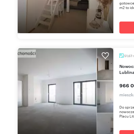
gotowce
m2 to id
51,67
Nowoczesne 2-pokojowe mieszkanie w centrum
Lublin
966 0
mieszka
Do sprz
nowocze
Placu Lit