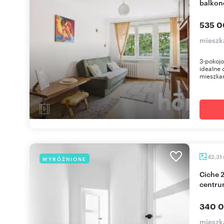
balkon
535 0
mieszk
3-pokojo
idealne 
mieszkani
42,31
WYRÓŻNIONE
Ciche 2-pokoje z balkonem i dużą piwnicą w
centr
340 0
mieszk