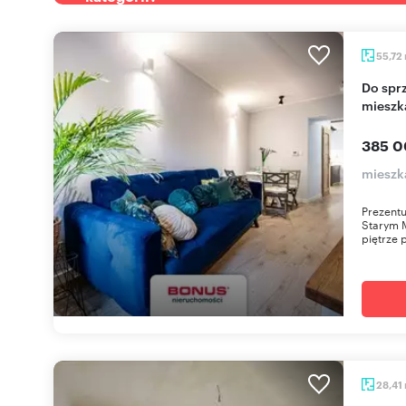
55,72
Do sprzedania przestronne 2-pokojowe
mieszk
385 0
mieszk
Prezentu
Starym M
piętrze p
28,41