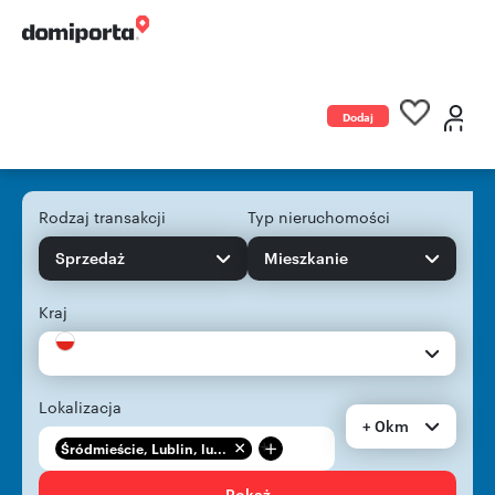
Dodaj
ogłoszenie
Rodzaj transakcji
Typ nieruchomości
Sprzedaż
Mieszkanie
Kraj
Lokalizacja
+ 0km
+
Śródmieście, Lublin, lu...
Pokaż