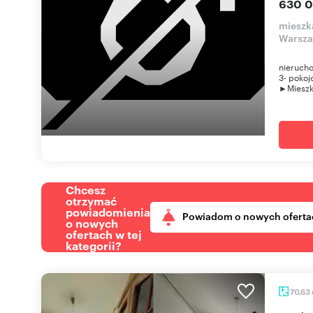
630 0
mieszk
Warsz
nieruch
3- pokoj
►Mieszka
Chcesz
otrzymać
powiadomienia
Powiadom o nowych oferta
o nowych
ofertach w tej
kategorii?
70,63