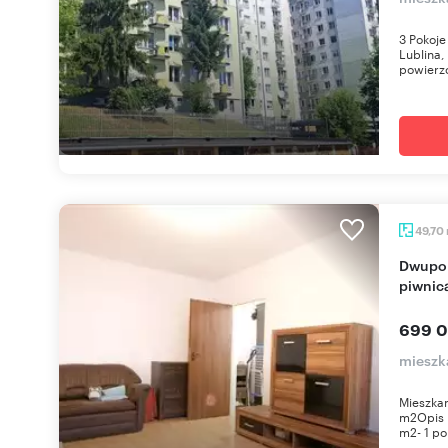
3 Pokoje
Lublina,
powierzc
49,70
Dwupokojowe mieszkanie z balkonem i dużą
piwnic
699 0
mieszka
Mieszkan
m2Opis m
m2- 1 po