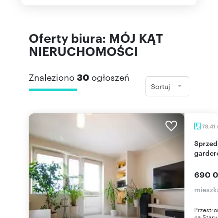
Oferty biura: MÓJ KĄT
NIERUCHOMOŚCI
Znaleziono
30
ogłoszeń
Sortuj
78,41
Sprzedam przestronne 3-pokojowe mieszkanie z
garder
690 0
mieszk
Przestro
na Stary