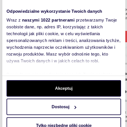
Wyremon
Odpowiedzialne wykorzystanie Twoich danych
LublinNa
854 m² z
Wraz z
naszymi 1022 partnerami
przetwarzamy Twoje
osobiste dane, np. adres IP, korzystając z takich
technologii jak pliki cookie, w celu wyświetlania
spersonalizowanych reklam i treści, analizowania tychże,
wychodzenia naprzeciw oczekiwaniom użytkowników i
rozwoju produktów. Masz wybór odnośnie tego, kto
używa Twoich danych i w jakich celach to robi.
1931
Działka 1931 m² pod dom i usługi, spokojna
Dowiedz się więcej odnośnie tego, jak Twoje osobiste
okolic
dane są przetwarzane oraz ustaw własne preferencje w
sekcji szczegółów
. W Deklaracji plików cookie możesz
Akceptuj
750 0
zmienić lub wycofać swoją zgodę w dowolnej chwili.
działka
Dostosuj
Wykorzystujemy pliki cookie do spersonalizowania treści
Szukasz 
i reklam, aby oferować funkcje społecznościowe i
jednocz
nierucho
analizować ruch w naszej witrynie. Informacje o tym, jak
Tylko niezbędne pliki cookie