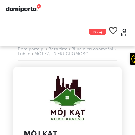
Dodaj
ogłoszenie
›
›
›
Domiporta.pl
Baza firm
Biura nieruchomości
›
Lublin
MÓJ KĄT NIERUCHOMOŚCI
MÓJ KĄT