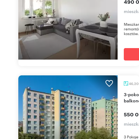
490 0
mieszk
Mieszkan
remontó
kosztów.
46,2
3-pokojowe mieszkanie z osobną kuchnią,
balkon
550 0
mieszk
3 Pokoje