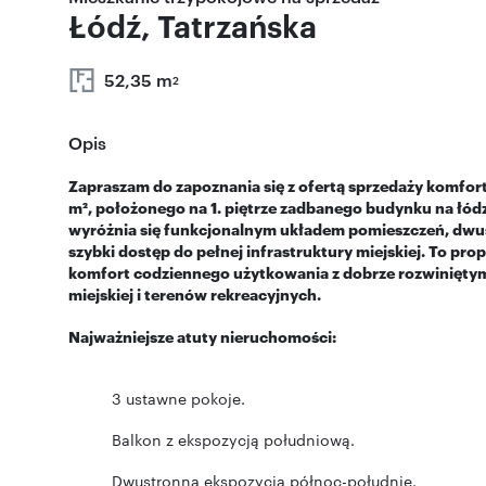
Łódź, Tatrzańska
52,35 m
2
Opis
Zapraszam do zapoznania się z ofertą sprzedaży komfo
m², położonego na 1. piętrze zadbanego budynku na łódz
wyróżnia się funkcjonalnym układem pomieszczeń, dwus
szybki dostęp do pełnej infrastruktury miejskiej. To pr
komfort codziennego użytkowania z dobrze rozwinięt
miejskiej i terenów rekreacyjnych.
Najważniejsze atuty nieruchomości:
3 ustawne pokoje.
Balkon z ekspozycją południową.
Dwustronna ekspozycja północ-południe.