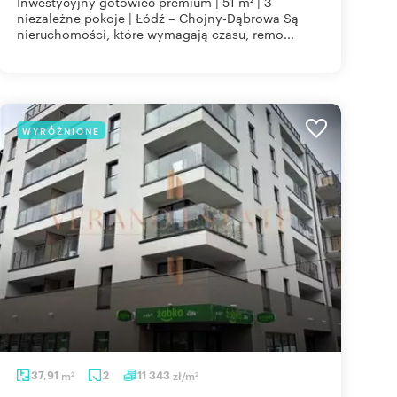
Inwestycyjny gotowiec premium | 51 m² | 3
niezależne pokoje | Łódź – Chojny-Dąbrowa Są
nieruchomości, które wymagają czasu, remo...
WYRÓŻNIONE
37,91
m
2
11 343
zł/m
2
2