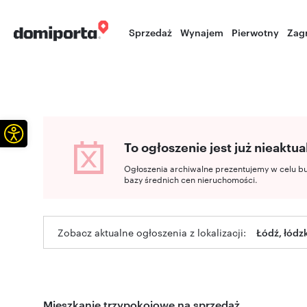
Sprzedaż
Wynajem
Pierwotny
Zag
Otwórz pasek narzędzi
To ogłoszenie jest już nieaktua
Ogłoszenia archiwalne prezentujemy w celu b
bazy średnich cen nieruchomości.
Zobacz aktualne ogłoszenia z lokalizacji:
Łódź, łódz
Mieszkanie trzypokojowe na sprzedaż