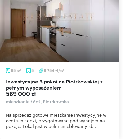
65
m
5
8 754
zł/m
2
2
Inwestycyjne 5 pokoi na Piotrkowskiej z
pełnym wyposażeniem
569 000 zł
mieszkanie Łódź, Piotrkowska
Na sprzedaż gotowe mieszkanie inwestycyjne w
centrum Łodzi, przygotowane pod wynajem na
pokoje. Lokal jest w pełni umeblowany, d...