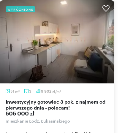
WYRÓŻNIONE
51
m
3
9 902
zł/m
2
2
Inwestycyjny gotowiec 3 pok. z najmem od
pierwszego dnia - polecam!
505 000 zł
mieszkanie Łódź, Łukasińskiego