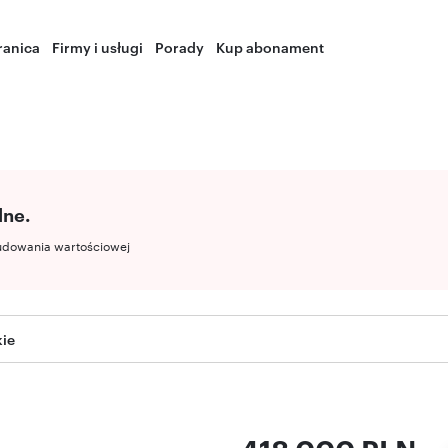
ranica
Firmy i usługi
Porady
Kup abonament
lne.
udowania wartościowej
kie