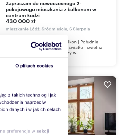
Zapraszam do nowoczesnego 2-
pokojowego mieszkania z balkonem w
centrum Łodzi
430 000 zł
mieszkanie Łódź, Śródmieście, 6 Sierpnia
Murapol Agosto | 2 pokoje | Balkon | Południe |
Centrum ŁodziNowoczesność, światło i świetna
lokalizacja – to mieszkanie łączy w...
O plikach cookies
WYRÓŻNIONE
ąc z takich technologii jak
 wychodzenia naprzeciw
ch danych i w jakich celach
sne preferencje w
sekcji