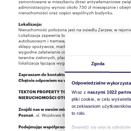
zamontowane w mieszkaniu drzwi antywłamaniowe zwię
administracyjny wynosi około 730 zł miesięcznie i obe
nieruchomości oraz części wspólnych budynku.
Lokalizacja:
Nieruchomość położona jest na osiedlu Zarzew, w rejonie u
Lokalizacja zapewnia bardzo dobrą komunikację z centru
autobusowym i tramwajowym znajdującym się w niewielki
sklepy spożywcze, markety, apteki, przychodnie, szkoły,
wygodne załatwianie codziennych spraw bez koniecznoś
terenów zielonych, placów zabaw oraz miejsc rekreacy
lokalizacja łącząca wygodę życia w mieście z komforte
Zgoda
Zapraszam do kontaktu w celu uzyskania dodatkowych i
Chętnie odpowiem na wszystkie pytania i zaprezentuję 
Odpowiedzialne wykorzysta
TEKTON PROPERTY TO NAJLEPSZE BIURO NIERUCH
Wraz z
naszymi 1022 partn
NIERUCHOMOŚCI OTODOM 2020.
pliki cookie, w celu wyświet
oczekiwaniom użytkowników i
Znajdź nas w swoim mieście: Gdańsk,
ul. Chmielna 10
- 
to robi.
Poznań
, ul. Wojskowa 6/D6 -
Łódź
, ul. Zachodnia 70 pok
Podejmując współpracę z przedstawicielami Tekton Prop
Dowiedz się więcej odnośnie