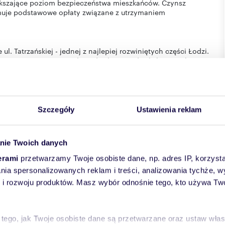
kszające poziom bezpieczeństwa mieszkańców. Czynsz
jmuje podstawowe opłaty związane z utrzymaniem
l. Tatrzańskiej - jednej z najlepiej rozwiniętych części Łodzi.
m miasta oraz pozostałymi dzielnicami dzięki licznym liniom
ej odległości od budynku. W najbliższej okolicy dostępne są
 przedszkola oraz liczne punkty usługowe, co pozwala na
ci dalszych dojazdów. Dodatkowym atutem jest bliskość
jnych sprzyjających spacerom i aktywnemu wypoczynkowi. To
m spokojnego otoczenia.
Szczegóły
Ustawienia reklam
nformacji oraz umówienia prezentacji nieruchomości.
mieszkanie podczas indywidualnego spotkania.
nie Twoich danych
OMOŚCI W POLSCE WG KONKURSU LIDER
erami
przetwarzamy Twoje osobiste dane, np. adres IP, korzystaj
lania spersonalizowanych reklam i treści, analizowania tychże,
 rozwoju produktów. Masz wybór odnośnie tego, kto używa Twoi
Warszawa,
Plac Dąbrowskiego 1/311
- Kraków,
ul. Józefitów 7/4 -
. 223,
Opole
, Gen. Tadeusza Kościuszki 1, lok. 1C.
erty zyskujesz:
 tego, jak Twoje osobiste dane są przetwarzane oraz ustaw wła