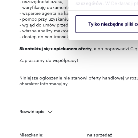
- oszczędność czasu,
szczegółów
. W Deklaracji 
- weryfikację dokumentów od strony formalno-prawnej,
- wsparcie agenta na każdym etapie transakcji,
Wykorzystujemy pliki cookie 
- pomoc przy uzyskaniu kredytu hipotecznego w kilkuna
Tylko niezbędne pliki c
- wgląd do umów przed zawarciem aktu notarialnego u s
ruch w naszej witrynie. Inf
- własne analizy makroekonomiczne i raporty z prowadz
reklamowym i analitycznym. 
- dostęp do cen transakcyjnych z okolicy.
uzyskanymi podczas korzysta
Skontaktuj się z opiekunem oferty
, a on poprowadzi Cię 
Zapraszamy do współpracy!
Niniejsze ogłoszenie nie stanowi oferty handlowej w roz
charakter informacyjny.
Rozwiń opis
Mieszkanie:
na sprzedaż