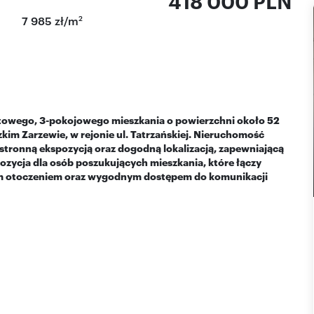
418 000 PLN
2
7 985 zł/m
rtowego, 3-pokojowego mieszkania o powierzchni około 52
kim Zarzewie, w rejonie ul. Tatrzańskiej. Nieruchomość
tronną ekspozycją oraz dogodną lokalizacją, zapewniającą
opozycja dla osób poszukujących mieszkania, które łączy
ym otoczeniem oraz wygodnym dostępem do komunikacji