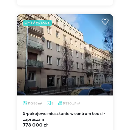
WYRÓŻNIONE
m
zł/m
110,58
5
6 990
2
2
5-pokojowe mieszkanie w centrum Łodzi -
zapraszam
773 000 zł