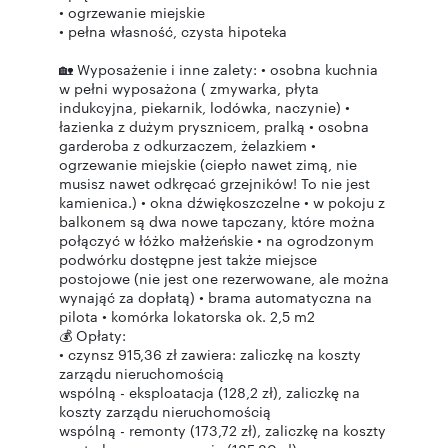
• ogrzewanie miejskie
• pełna własność, czysta hipoteka
🏡 Wyposażenie i inne zalety: • osobna kuchnia
w pełni wyposażona ( zmywarka, płyta
indukcyjna, piekarnik, lodówka, naczynie) •
łazienka z dużym prysznicem, pralką • osobna
garderoba z odkurzaczem, żelazkiem •
ogrzewanie miejskie (ciepło nawet zimą, nie
musisz nawet odkręcać grzejników! To nie jest
kamienica.) • okna dźwiękoszczelne • w pokoju z
balkonem są dwa nowe tapczany, które można
połączyć w łóżko małżeńskie • na ogrodzonym
podwórku dostępne jest także miejsce
postojowe (nie jest one rezerwowane, ale można
wynająć za dopłatą) • brama automatyczna na
pilota • komórka lokatorska ok. 2,5 m2
💰 Opłaty:
• czynsz 915,36 zł zawiera: zaliczkę na koszty
zarządu nieruchomością
wspólną - eksploatacja (128,2 zł), zaliczkę na
koszty zarządu nieruchomością
wspólną - remonty (173,72 zł), zaliczkę na koszty