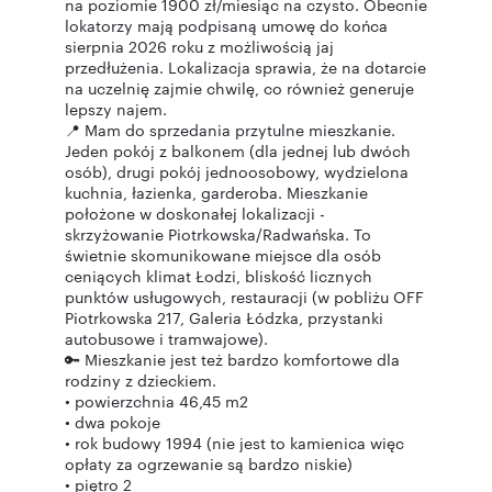
na poziomie 1900 zł/miesiąc na czysto. Obecnie
lokatorzy mają podpisaną umowę do końca
sierpnia 2026 roku z możliwością jaj
przedłużenia. Lokalizacja sprawia, że na dotarcie
na uczelnię zajmie chwilę, co również generuje
lepszy najem.
📍 Mam do sprzedania przytulne mieszkanie.
Jeden pokój z balkonem (dla jednej lub dwóch
osób), drugi pokój jednoosobowy, wydzielona
kuchnia, łazienka, garderoba. Mieszkanie
położone w doskonałej lokalizacji -
skrzyżowanie Piotrkowska/Radwańska. To
świetnie skomunikowane miejsce dla osób
ceniących klimat Łodzi, bliskość licznych
punktów usługowych, restauracji (w pobliżu OFF
Piotrkowska 217, Galeria Łódzka, przystanki
autobusowe i tramwajowe).
🔑 Mieszkanie jest też bardzo komfortowe dla
rodziny z dzieckiem.
• powierzchnia 46,45 m2
• dwa pokoje
• rok budowy 1994 (nie jest to kamienica więc
opłaty za ogrzewanie są bardzo niskie)
• piętro 2