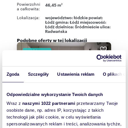
Powierzchni
46,45 m
2
a całkowita:
Lokalizacja:
województwo:
łódzkie
powiat:
Łódź
gmina:
Łódź
miejscowość:
Łódź
dzielnica:
Śródmieście
ulica:
Radwańska
Podobne oferty w tej lokalizacji
WYRÓŻNIONE
Zgoda
Szczegóły
Ustawienia reklam
O plikach c
Odpowiedzialne wykorzystanie Twoich danych
Wraz z
naszymi 1022 partnerami
przetwarzamy Twoje
osobiste dane, np. adres IP, korzystając z takich
technologii jak pliki cookie, w celu wyświetlania
spersonalizowanych reklam i treści, analizowania tychże,